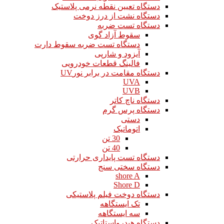
دستگاه تعیین نقطه نرمی پلاستیک
دستگاه نشت از درز دوخت
دستگاه تست ضربه
سقوط آزاد گوی
دستگاه تست ضربه سقوط دارت
آیزود و شارپی
فالینگ قطعات خودرویی
دستگاه مقامت در برابر نورUV
UVA
UVB
دستگاه ناچ کاتر
دستگاه پرس گرم
دستی
اتوماتیک
30 تن
40 تن
دستگاه تست پایداری حرارتی
دستگاه سختی سنج
shore A
Shore D
دستگاه دوخت فیلم پلاستیکی
تک ایستگاهه
سه ایستگاهه
دستگاه هیدرواستاتیک