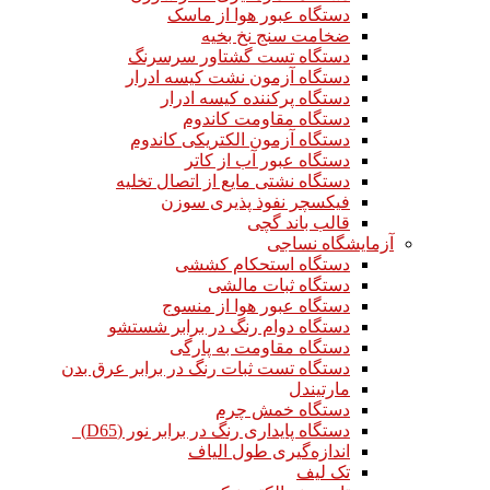
دستگاه عبور هوا از ماسک
ضخامت سنج نخ بخیه
دستگاه تست گشتاور سرسرنگ
دستگاه آزمون نشت کیسه ادرار
دستگاه پرکننده کیسه ادرار
دستگاه مقاومت کاندوم
دستگاه آزمون الکتریکی کاندوم
دستگاه عبور آب از کاتر
دستگاه نشتی مایع از اتصال تخلیه
فیکسچر نفوذ پذیری سوزن
قالب باند گچی
آزمایشگاه نساجی
دستگاه استحکام کششی
دستگاه ثبات مالشی
دستگاه عبور هوا از منسوج
دستگاه دوام رنگ در برابر شستشو
دستگاه مقاومت به پارگی
دستگاه تست ثبات رنگ در برابر عرق بدن
مارتیندل
دستگاه خمش چرم
دستگاه پایداری رنگ در برابر نور (D65)
اندازه‌گیری طول الیاف
تک لیف