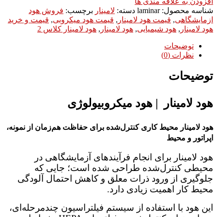
افزودن به علاقه مندی ها
شناسه محصول:
laminar
دسته:
لامینار
برچسب:
فروش هود
ازمایشگاهی
,
قیمت هود لامینار
,
قیمت هود میکروبی
,
قیمت و خرید
هود لامینار
,
هود شیمیایی
,
هود لامینار
,
هود لامینار کلاس 2
توضیحات
نظرات (0)
توضیحات
هود لامینار | هود میکروبیولوژی
هود لامینار محیط کاری کنترل‌شده برای حفاظت هم‌زمان از نمونه،
اپراتور و محیط
هود لامینار برای انجام فرآیندهای آزمایشگاهی در
محیطی کنترل‌شده طراحی شده است؛ جایی که
جلوگیری از ورود ذرات معلق و کاهش احتمال آلودگی
محیط کار اهمیت زیادی دارد.
این هود با استفاده از سیستم فیلتراسیون چندمرحله‌ای،