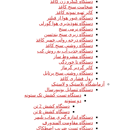
دستگاه کنگره زن کاغذ
ضخامت سنج کاغذ
کاتر تهیه نمونه کاغذ
دستگاه عبور هوا از فیلتر
دستگاه نفوذپذیری هوا گورلی
دستگاه نرمی سنج
دستگاه زبری سنج بندتسن
دستگاه درجه روانی خمیر کاغذ
دستگاه روشنی سنج کاغذ
دستگاه جذب آب به روش کب
دستگاه مشروط ساز
دستگاه تا خوردگی
کاتر گردبر گرماژ
دستگاه روشنی سنج پرتابل
رول فشاری کاغذ
آزمایشگاه پلاستیک و لاستیک
دستگاه تنسایل یونیورسال
دستگاه تست کشش تک ستونه
دو ستونه
دستگاه کشش 2 تن
دستگاه کشش ۵ تن
دستگاه اندازه گیری مذاب پلیمر
دستگاه مقاومت المندورف
دستگاه تست ضریب اصطکاک