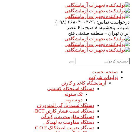
درخواست تماس:
۲۱-۶۶۸۰۴۰۰۳ (۹۸+)
شنبه تا پنجشنبه:
۸ صبح تا ۶ عصر
ایران
تهران – منطقه صنعتی فتح
صفحه نخست
تولیدات شرکت
آزمایشگاه کاغذ و کارتن
دستگاه استحکام کششی
تک ستونه
دو ستونه
دستگاه تست پارگی المندورف
دستگاه تست فشار کارتن BCT
دستگاه مقاومت به ترکیدگی
دستگاه مقاومت به لهیدگی
دستگاه ضریب اصطکاک C.O.F