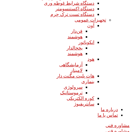
دستگاه شرایط غوطه وری
دستگاه اکستنسومتر
دستگاه تست ترک چرم
تجهیزات عمومی
آون
فن‌دار
هوشمند
انکوباتور
یخچالدار
هوشمند
هود
آزمایشگاهی
لامینار​​​​​​​
هات پلیت مگنت دار​​​​​​​
بنماری
سرولوژی
ترموستاتیک
کوره الکتریکی
سانتریفیوژ
درباره ما
تماس با ما
مشاوره فنی
مشاوره فنی