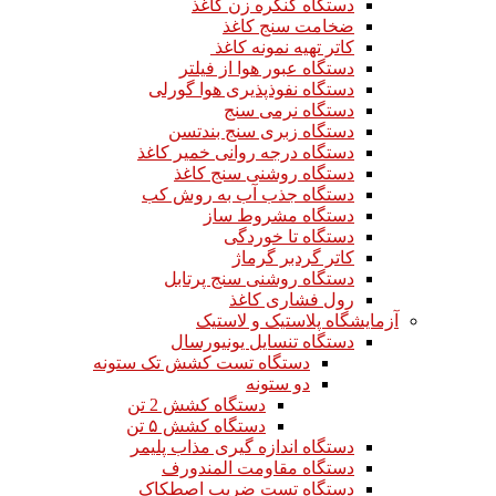
دستگاه کنگره زن کاغذ
ضخامت سنج کاغذ
کاتر تهیه نمونه کاغذ
دستگاه عبور هوا از فیلتر
دستگاه نفوذپذیری هوا گورلی
دستگاه نرمی سنج
دستگاه زبری سنج بندتسن
دستگاه درجه روانی خمیر کاغذ
دستگاه روشنی سنج کاغذ
دستگاه جذب آب به روش کب
دستگاه مشروط ساز
دستگاه تا خوردگی
کاتر گردبر گرماژ
دستگاه روشنی سنج پرتابل
رول فشاری کاغذ
آزمایشگاه پلاستیک و لاستیک
دستگاه تنسایل یونیورسال
دستگاه تست کشش تک ستونه
دو ستونه
دستگاه کشش 2 تن
دستگاه کشش ۵ تن
دستگاه اندازه گیری مذاب پلیمر
دستگاه مقاومت المندورف
دستگاه تست ضریب اصطکاک