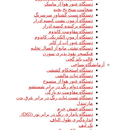
دستگاه عبور هوا از ماسک
ضخامت سنج نخ بخیه
دستگاه تست گشتاور سرسرنگ
دستگاه آزمون نشت کیسه ادرار
دستگاه پرکننده کیسه ادرار
دستگاه مقاومت کاندوم
دستگاه آزمون الکتریکی کاندوم
دستگاه عبور آب از کاتر
دستگاه نشتی مایع از اتصال تخلیه
فیکسچر نفوذ پذیری سوزن
قالب باند گچی
آزمایشگاه نساجی
دستگاه استحکام کششی
دستگاه ثبات مالشی
دستگاه عبور هوا از منسوج
دستگاه دوام رنگ در برابر شستشو
دستگاه مقاومت به پارگی
دستگاه تست ثبات رنگ در برابر عرق بدن
مارتیندل
دستگاه خمش چرم
دستگاه پایداری رنگ در برابر نور (D65)
اندازه‌گیری طول الیاف
تک لیف