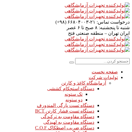
درخواست تماس:
۲۱-۶۶۸۰۴۰۰۳ (۹۸+)
شنبه تا پنجشنبه:
۸ صبح تا ۶ عصر
ایران
تهران – منطقه صنعتی فتح
صفحه نخست
تولیدات شرکت
آزمایشگاه کاغذ و کارتن
دستگاه استحکام کششی
تک ستونه
دو ستونه
دستگاه تست پارگی المندورف
دستگاه تست فشار کارتن BCT
دستگاه مقاومت به ترکیدگی
دستگاه مقاومت به لهیدگی
دستگاه ضریب اصطکاک C.O.F