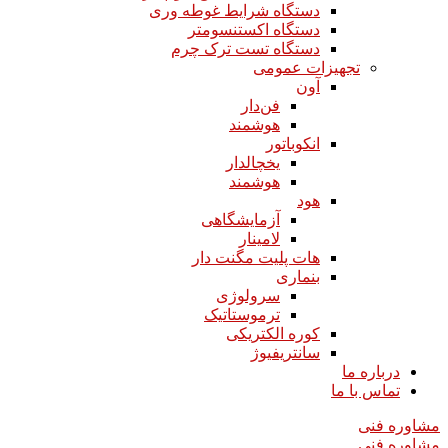
دستگاه شرایط غوطه وری
دستگاه اکستنسومتر
دستگاه تست ترک چرم
تجهیزات عمومی
آون
فن‌دار
هوشمند
انکوباتور
یخچالدار
هوشمند
هود
آزمایشگاهی
لامینار​​​​​​​
هات پلیت مگنت دار​​​​​​​
بنماری
سرولوژی
ترموستاتیک
کوره الکتریکی
سانتریفیوژ
درباره ما
تماس با ما
مشاوره فنی
مشاوره فنی