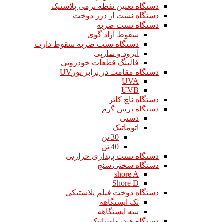
دستگاه تعیین نقطه نرمی پلاستیک
دستگاه نشت از درز دوخت
دستگاه تست ضربه
سقوط آزاد گوی
دستگاه تست ضربه سقوط دارت
آیزود و شارپی
فالینگ قطعات خودرویی
دستگاه مقامت در برابر نورUV
UVA
UVB
دستگاه ناچ کاتر
دستگاه پرس گرم
دستی
اتوماتیک
30 تن
40 تن
دستگاه تست پایداری حرارتی
دستگاه سختی سنج
shore A
Shore D
دستگاه دوخت فیلم پلاستیکی
تک ایستگاهه
سه ایستگاهه
دستگاه هیدرواستاتیک