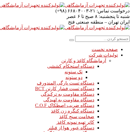
درخواست تماس:
۲۱-۶۶۸۰۴۰۰۳ (۹۸+)
شنبه تا پنجشنبه:
۸ صبح تا ۶ عصر
ایران
تهران – منطقه صنعتی فتح
صفحه نخست
تولیدات شرکت
آزمایشگاه کاغذ و کارتن
دستگاه استحکام کششی
تک ستونه
دو ستونه
دستگاه تست پارگی المندورف
دستگاه تست فشار کارتن BCT
دستگاه مقاومت به ترکیدگی
دستگاه مقاومت به لهیدگی
دستگاه ضریب اصطکاک C.O.F
دستگاه کنگره زن کاغذ
ضخامت سنج کاغذ
کاتر تهیه نمونه کاغذ
دستگاه عبور هوا از فیلتر