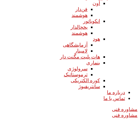
آون
فن‌دار
هوشمند
انکوباتور
یخچالدار
هوشمند
هود
آزمایشگاهی
لامینار​​​​​​​
هات پلیت مگنت دار​​​​​​​
بنماری
سرولوژی
ترموستاتیک
کوره الکتریکی
سانتریفیوژ
درباره ما
تماس با ما
مشاوره فنی
مشاوره فنی