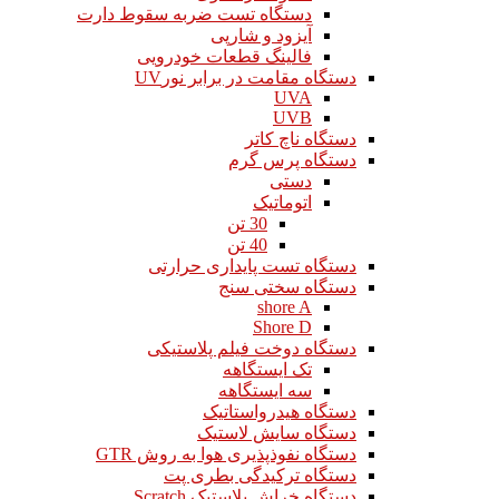
دستگاه تست ضربه سقوط دارت
آیزود و شارپی
فالینگ قطعات خودرویی
دستگاه مقامت در برابر نورUV
UVA
UVB
دستگاه ناچ کاتر
دستگاه پرس گرم
دستی
اتوماتیک
30 تن
40 تن
دستگاه تست پایداری حرارتی
دستگاه سختی سنج
shore A
Shore D
دستگاه دوخت فیلم پلاستیکی
تک ایستگاهه
سه ایستگاهه
دستگاه هیدرواستاتیک
دستگاه سایش لاستیک
دستگاه نفوذپذیری هوا به روش GTR
دستگاه ترکیدگی بطری پت
دستگاه خراش پلاستیک Scratch