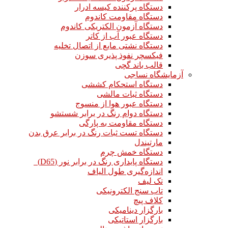
دستگاه پرکننده کیسه ادرار
دستگاه مقاومت کاندوم
دستگاه آزمون الکتریکی کاندوم
دستگاه عبور آب از کاتر
دستگاه نشتی مایع از اتصال تخلیه
فیکسچر نفوذ پذیری سوزن
قالب باند گچی
آزمایشگاه نساجی
دستگاه استحکام کششی
دستگاه ثبات مالشی
دستگاه عبور هوا از منسوج
دستگاه دوام رنگ در برابر شستشو
دستگاه مقاومت به پارگی
دستگاه تست ثبات رنگ در برابر عرق بدن
مارتیندل
دستگاه خمش چرم
دستگاه پایداری رنگ در برابر نور (D65)
اندازه‌گیری طول الیاف
تک لیف
تاب سنج الکترونیکی
کلاف پیچ
بارگزار دینامیکی
بارگزار استاتیکی