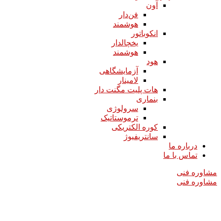
آون
فن‌دار
هوشمند
انکوباتور
یخچالدار
هوشمند
هود
آزمایشگاهی
لامینار​​​​​​​
هات پلیت مگنت دار​​​​​​​
بنماری
سرولوژی
ترموستاتیک
کوره الکتریکی
سانتریفیوژ
درباره ما
تماس با ما
مشاوره فنی
مشاوره فنی