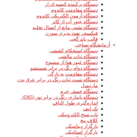
دستگاه پرکننده کیسه ادرار
دستگاه مقاومت کاندوم
دستگاه آزمون الکتریکی کاندوم
دستگاه عبور آب از کاتر
دستگاه نشتی مایع از اتصال تخلیه
فیکسچر نفوذ پذیری سوزن
قالب باند گچی
آزمایشگاه نساجی
دستگاه استحکام کششی
دستگاه ثبات مالشی
دستگاه عبور هوا از منسوج
دستگاه دوام رنگ در برابر شستشو
دستگاه مقاومت به پارگی
دستگاه تست ثبات رنگ در برابر عرق بدن
مارتیندل
دستگاه خمش چرم
دستگاه پایداری رنگ در برابر نور (D65)
اندازه‌گیری طول الیاف
تک لیف
تاب سنج الکترونیکی
کلاف پیچ
بارگزار دینامیکی
بارگزار استاتیکی