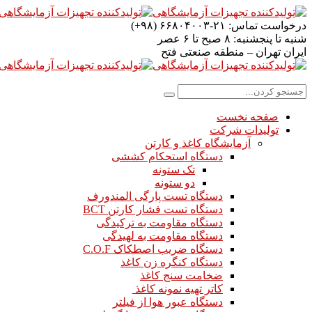
درخواست تماس:
۲۱-۶۶۸۰۴۰۰۳ (۹۸+)
شنبه تا پنجشنبه:
۸ صبح تا ۶ عصر
ایران
تهران – منطقه صنعتی فتح
صفحه نخست
تولیدات شرکت
آزمایشگاه کاغذ و کارتن
دستگاه استحکام کششی
تک ستونه
دو ستونه
دستگاه تست پارگی المندورف
دستگاه تست فشار کارتن BCT
دستگاه مقاومت به ترکیدگی
دستگاه مقاومت به لهیدگی
دستگاه ضریب اصطکاک C.O.F
دستگاه کنگره زن کاغذ
ضخامت سنج کاغذ
کاتر تهیه نمونه کاغذ
دستگاه عبور هوا از فیلتر