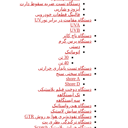
دستگاه تست ضربه سقوط دارت
آیزود و شارپی
فالینگ قطعات خودرویی
دستگاه مقامت در برابر نورUV
UVA
UVB
دستگاه ناچ کاتر
دستگاه پرس گرم
دستی
اتوماتیک
30 تن
40 تن
دستگاه تست پایداری حرارتی
دستگاه سختی سنج
shore A
Shore D
دستگاه دوخت فیلم پلاستیکی
تک ایستگاهه
سه ایستگاهه
دستگاه هیدرواستاتیک
دستگاه سایش لاستیک
دستگاه نفوذپذیری هوا به روش GTR
دستگاه ترکیدگی بطری پت
دستگاه خراش پلاستیک Scratch