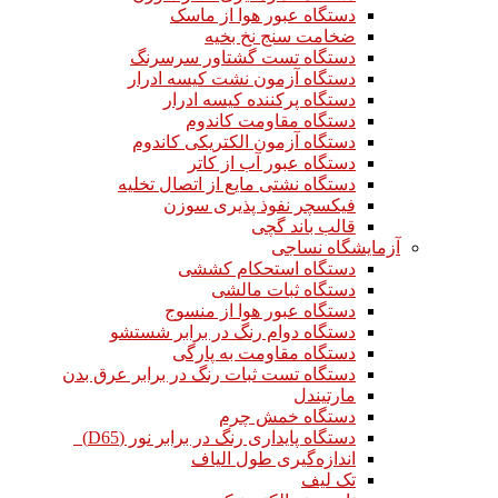
دستگاه عبور هوا از ماسک
ضخامت سنج نخ بخیه
دستگاه تست گشتاور سرسرنگ
دستگاه آزمون نشت کیسه ادرار
دستگاه پرکننده کیسه ادرار
دستگاه مقاومت کاندوم
دستگاه آزمون الکتریکی کاندوم
دستگاه عبور آب از کاتر
دستگاه نشتی مایع از اتصال تخلیه
فیکسچر نفوذ پذیری سوزن
قالب باند گچی
آزمایشگاه نساجی
دستگاه استحکام کششی
دستگاه ثبات مالشی
دستگاه عبور هوا از منسوج
دستگاه دوام رنگ در برابر شستشو
دستگاه مقاومت به پارگی
دستگاه تست ثبات رنگ در برابر عرق بدن
مارتیندل
دستگاه خمش چرم
دستگاه پایداری رنگ در برابر نور (D65)
اندازه‌گیری طول الیاف
تک لیف