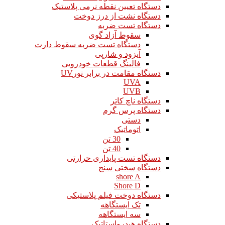
دستگاه تعیین نقطه نرمی پلاستیک
دستگاه نشت از درز دوخت
دستگاه تست ضربه
سقوط آزاد گوی
دستگاه تست ضربه سقوط دارت
آیزود و شارپی
فالینگ قطعات خودرویی
دستگاه مقامت در برابر نورUV
UVA
UVB
دستگاه ناچ کاتر
دستگاه پرس گرم
دستی
اتوماتیک
30 تن
40 تن
دستگاه تست پایداری حرارتی
دستگاه سختی سنج
shore A
Shore D
دستگاه دوخت فیلم پلاستیکی
تک ایستگاهه
سه ایستگاهه
دستگاه هیدرواستاتیک