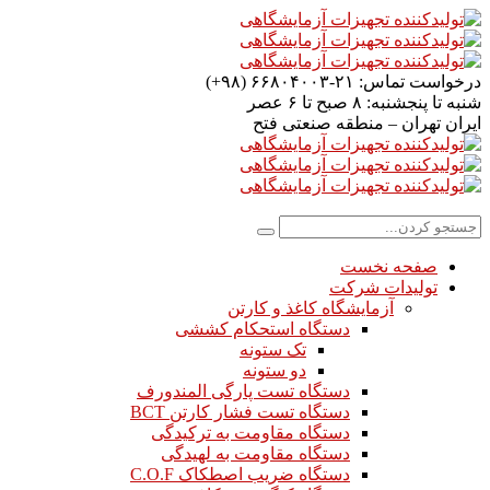
درخواست تماس:
۲۱-۶۶۸۰۴۰۰۳ (۹۸+)
شنبه تا پنجشنبه:
۸ صبح تا ۶ عصر
ایران
تهران – منطقه صنعتی فتح
صفحه نخست
تولیدات شرکت
آزمایشگاه کاغذ و کارتن
دستگاه استحکام کششی
تک ستونه
دو ستونه
دستگاه تست پارگی المندورف
دستگاه تست فشار کارتن BCT
دستگاه مقاومت به ترکیدگی
دستگاه مقاومت به لهیدگی
دستگاه ضریب اصطکاک C.O.F