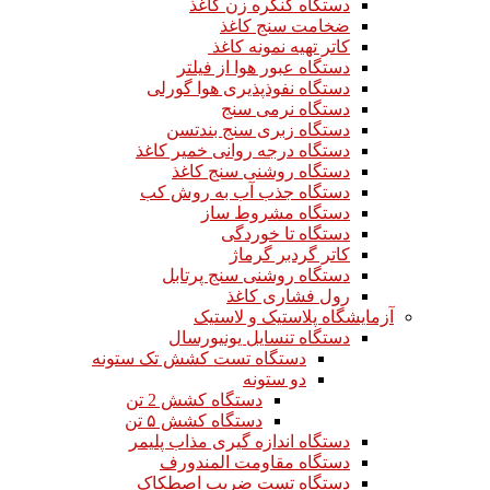
دستگاه کنگره زن کاغذ
ضخامت سنج کاغذ
کاتر تهیه نمونه کاغذ
دستگاه عبور هوا از فیلتر
دستگاه نفوذپذیری هوا گورلی
دستگاه نرمی سنج
دستگاه زبری سنج بندتسن
دستگاه درجه روانی خمیر کاغذ
دستگاه روشنی سنج کاغذ
دستگاه جذب آب به روش کب
دستگاه مشروط ساز
دستگاه تا خوردگی
کاتر گردبر گرماژ
دستگاه روشنی سنج پرتابل
رول فشاری کاغذ
آزمایشگاه پلاستیک و لاستیک
دستگاه تنسایل یونیورسال
دستگاه تست کشش تک ستونه
دو ستونه
دستگاه کشش 2 تن
دستگاه کشش ۵ تن
دستگاه اندازه گیری مذاب پلیمر
دستگاه مقاومت المندورف
دستگاه تست ضریب اصطکاک