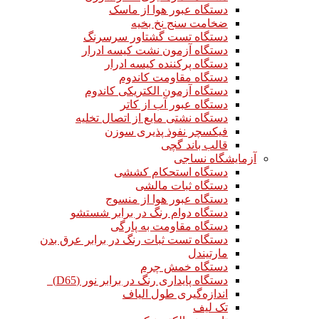
دستگاه عبور هوا از ماسک
ضخامت سنج نخ بخیه
دستگاه تست گشتاور سرسرنگ
دستگاه آزمون نشت کیسه ادرار
دستگاه پرکننده کیسه ادرار
دستگاه مقاومت کاندوم
دستگاه آزمون الکتریکی کاندوم
دستگاه عبور آب از کاتر
دستگاه نشتی مایع از اتصال تخلیه
فیکسچر نفوذ پذیری سوزن
قالب باند گچی
آزمایشگاه نساجی
دستگاه استحکام کششی
دستگاه ثبات مالشی
دستگاه عبور هوا از منسوج
دستگاه دوام رنگ در برابر شستشو
دستگاه مقاومت به پارگی
دستگاه تست ثبات رنگ در برابر عرق بدن
مارتیندل
دستگاه خمش چرم
دستگاه پایداری رنگ در برابر نور (D65)
اندازه‌گیری طول الیاف
تک لیف