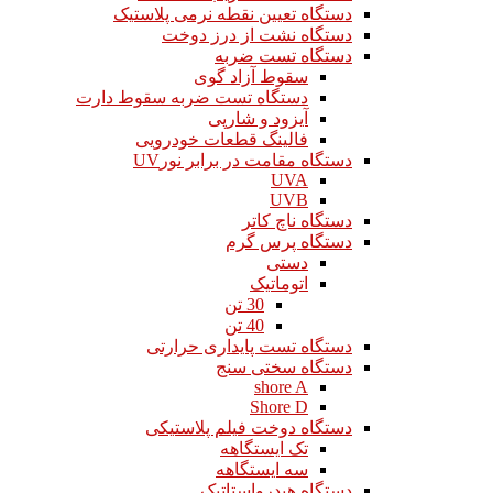
دستگاه تعیین نقطه نرمی پلاستیک
دستگاه نشت از درز دوخت
دستگاه تست ضربه
سقوط آزاد گوی
دستگاه تست ضربه سقوط دارت
آیزود و شارپی
فالینگ قطعات خودرویی
دستگاه مقامت در برابر نورUV
UVA
UVB
دستگاه ناچ کاتر
دستگاه پرس گرم
دستی
اتوماتیک
30 تن
40 تن
دستگاه تست پایداری حرارتی
دستگاه سختی سنج
shore A
Shore D
دستگاه دوخت فیلم پلاستیکی
تک ایستگاهه
سه ایستگاهه
دستگاه هیدرواستاتیک