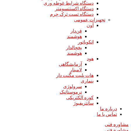
دستگاه شرایط غوطه وری
دستگاه اکستنسومتر
دستگاه تست ترک چرم
تجهیزات عمومی
آون
فن‌دار
هوشمند
انکوباتور
یخچالدار
هوشمند
هود
آزمایشگاهی
لامینار​​​​​​​
هات پلیت مگنت دار​​​​​​​
بنماری
سرولوژی
ترموستاتیک
کوره الکتریکی
سانتریفیوژ
درباره ما
تماس با ما
مشاوره فنی
مشاوره فنی