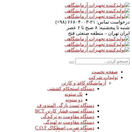
درخواست تماس:
۲۱-۶۶۸۰۴۰۰۳ (۹۸+)
شنبه تا پنجشنبه:
۸ صبح تا ۶ عصر
ایران
تهران – منطقه صنعتی فتح
صفحه نخست
تولیدات شرکت
آزمایشگاه کاغذ و کارتن
دستگاه استحکام کششی
تک ستونه
دو ستونه
دستگاه تست پارگی المندورف
دستگاه تست فشار کارتن BCT
دستگاه مقاومت به ترکیدگی
دستگاه مقاومت به لهیدگی
دستگاه ضریب اصطکاک C.O.F