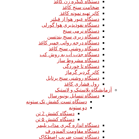
دستگاه کنگره زن کاغذ
ضخامت سنج کاغذ
کاتر تهیه نمونه کاغذ
دستگاه عبور هوا از فیلتر
دستگاه نفوذپذیری هوا گورلی
دستگاه نرمی سنج
دستگاه زبری سنج بندتسن
دستگاه درجه روانی خمیر کاغذ
دستگاه روشنی سنج کاغذ
دستگاه جذب آب به روش کب
دستگاه مشروط ساز
دستگاه تا خوردگی
کاتر گردبر گرماژ
دستگاه روشنی سنج پرتابل
رول فشاری کاغذ
آزمایشگاه پلاستیک و لاستیک
دستگاه تنسایل یونیورسال
دستگاه تست کشش تک ستونه
دو ستونه
دستگاه کشش 2 تن
دستگاه کشش ۵ تن
دستگاه اندازه گیری مذاب پلیمر
دستگاه مقاومت المندورف
دستگاه تست ضریب اصطکاک