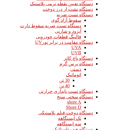
دستگاه تعیین نقطه نرمی پلاستیک
دستگاه نشت از درز دوخت
دستگاه تست ضربه
سقوط آزاد گوی
دستگاه تست ضربه سقوط دارت
آیزود و شارپی
فالینگ قطعات خودرویی
دستگاه مقامت در برابر نورUV
UVA
UVB
دستگاه ناچ کاتر
دستگاه پرس گرم
دستی
اتوماتیک
30 تن
40 تن
دستگاه تست پایداری حرارتی
دستگاه سختی سنج
shore A
Shore D
دستگاه دوخت فیلم پلاستیکی
تک ایستگاهه
سه ایستگاهه
دستگاه هیدرواستاتیک