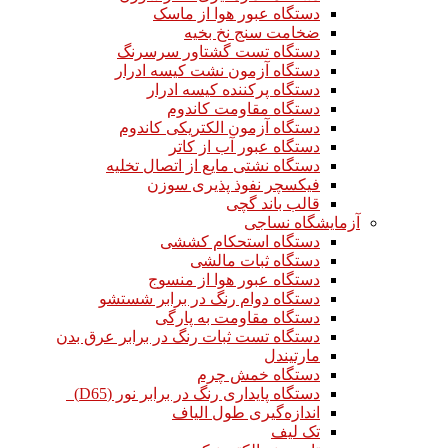
دستگاه عبور هوا از ماسک
ضخامت سنج نخ بخیه
دستگاه تست گشتاور سرسرنگ
دستگاه آزمون نشت کیسه ادرار
دستگاه پرکننده کیسه ادرار
دستگاه مقاومت کاندوم
دستگاه آزمون الکتریکی کاندوم
دستگاه عبور آب از کاتر
دستگاه نشتی مایع از اتصال تخلیه
فیکسچر نفوذ پذیری سوزن
قالب باند گچی
آزمایشگاه نساجی
دستگاه استحکام کششی
دستگاه ثبات مالشی
دستگاه عبور هوا از منسوج
دستگاه دوام رنگ در برابر شستشو
دستگاه مقاومت به پارگی
دستگاه تست ثبات رنگ در برابر عرق بدن
مارتیندل
دستگاه خمش چرم
دستگاه پایداری رنگ در برابر نور (D65)
اندازه‌گیری طول الیاف
تک لیف