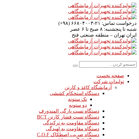
درخواست تماس:
۲۱-۶۶۸۰۴۰۰۳ (۹۸+)
شنبه تا پنجشنبه:
۸ صبح تا ۶ عصر
ایران
تهران – منطقه صنعتی فتح
صفحه نخست
تولیدات شرکت
آزمایشگاه کاغذ و کارتن
دستگاه استحکام کششی
تک ستونه
دو ستونه
دستگاه تست پارگی المندورف
دستگاه تست فشار کارتن BCT
دستگاه مقاومت به ترکیدگی
دستگاه مقاومت به لهیدگی
دستگاه ضریب اصطکاک C.O.F