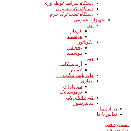
دستگاه شرایط غوطه وری
دستگاه اکستنسومتر
دستگاه تست ترک چرم
تجهیزات عمومی
آون
فن‌دار
هوشمند
انکوباتور
یخچالدار
هوشمند
هود
آزمایشگاهی
لامینار​​​​​​​
هات پلیت مگنت دار​​​​​​​
بنماری
سرولوژی
ترموستاتیک
کوره الکتریکی
سانتریفیوژ
درباره ما
تماس با ما
مشاوره فنی
مشاوره فنی