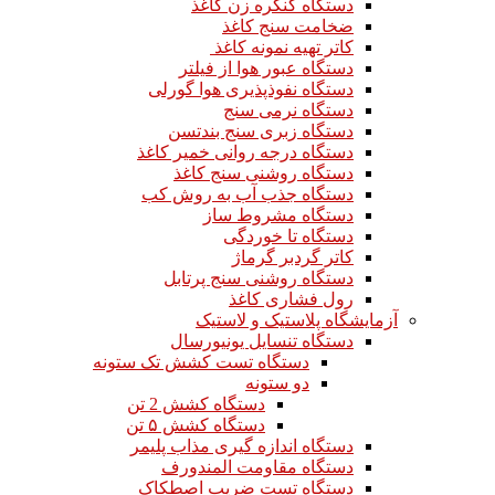
دستگاه کنگره زن کاغذ
ضخامت سنج کاغذ
کاتر تهیه نمونه کاغذ
دستگاه عبور هوا از فیلتر
دستگاه نفوذپذیری هوا گورلی
دستگاه نرمی سنج
دستگاه زبری سنج بندتسن
دستگاه درجه روانی خمیر کاغذ
دستگاه روشنی سنج کاغذ
دستگاه جذب آب به روش کب
دستگاه مشروط ساز
دستگاه تا خوردگی
کاتر گردبر گرماژ
دستگاه روشنی سنج پرتابل
رول فشاری کاغذ
آزمایشگاه پلاستیک و لاستیک
دستگاه تنسایل یونیورسال
دستگاه تست کشش تک ستونه
دو ستونه
دستگاه کشش 2 تن
دستگاه کشش ۵ تن
دستگاه اندازه گیری مذاب پلیمر
دستگاه مقاومت المندورف
دستگاه تست ضریب اصطکاک