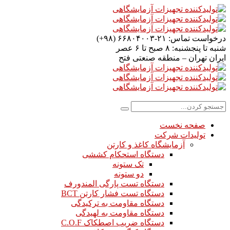
درخواست تماس:
۲۱-۶۶۸۰۴۰۰۳ (۹۸+)
شنبه تا پنجشنبه:
۸ صبح تا ۶ عصر
ایران
تهران – منطقه صنعتی فتح
صفحه نخست
تولیدات شرکت
آزمایشگاه کاغذ و کارتن
دستگاه استحکام کششی
تک ستونه
دو ستونه
دستگاه تست پارگی المندورف
دستگاه تست فشار کارتن BCT
دستگاه مقاومت به ترکیدگی
دستگاه مقاومت به لهیدگی
دستگاه ضریب اصطکاک C.O.F