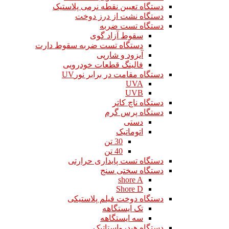
دستگاه تعیین نقطه نرمی پلاستیک
دستگاه نشت از درز دوخت
دستگاه تست ضربه
سقوط آزاد گوی
دستگاه تست ضربه سقوط دارت
آیزود و شارپی
فالینگ قطعات خودرویی
دستگاه مقامت در برابر نورUV
UVA
UVB
دستگاه ناچ کاتر
دستگاه پرس گرم
دستی
اتوماتیک
30 تن
40 تن
دستگاه تست پایداری حرارتی
دستگاه سختی سنج
shore A
Shore D
دستگاه دوخت فیلم پلاستیکی
تک ایستگاهه
سه ایستگاهه
دستگاه هیدرواستاتیک