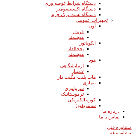
دستگاه شرایط غوطه وری
دستگاه اکستنسومتر
دستگاه تست ترک چرم
تجهیزات عمومی
آون
فن‌دار
هوشمند
انکوباتور
یخچالدار
هوشمند
هود
آزمایشگاهی
لامینار​​​​​​​
هات پلیت مگنت دار​​​​​​​
بنماری
سرولوژی
ترموستاتیک
کوره الکتریکی
سانتریفیوژ
درباره ما
تماس با ما
مشاوره فنی
مشاوره فنی