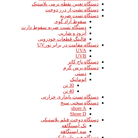
دستگاه تعیین نقطه نرمی پلاستیک
دستگاه نشت از درز دوخت
دستگاه تست ضربه
سقوط آزاد گوی
دستگاه تست ضربه سقوط دارت
آیزود و شارپی
فالینگ قطعات خودرویی
دستگاه مقامت در برابر نورUV
UVA
UVB
دستگاه ناچ کاتر
دستگاه پرس گرم
دستی
اتوماتیک
30 تن
40 تن
دستگاه تست پایداری حرارتی
دستگاه سختی سنج
shore A
Shore D
دستگاه دوخت فیلم پلاستیکی
تک ایستگاهه
سه ایستگاهه
دستگاه هیدرواستاتیک