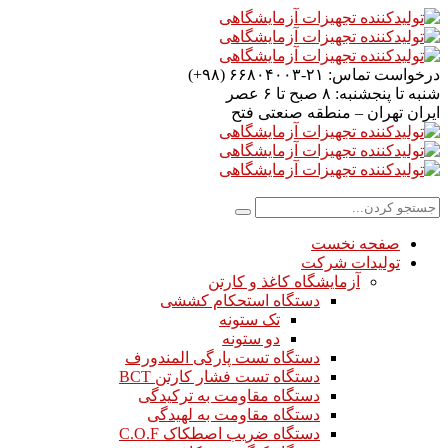
درخواست تماس:
۲۱-۶۶۸۰۴۰۰۳ (۹۸+)
شنبه تا پنجشنبه:
۸ صبح تا ۶ عصر
ایران
تهران – منطقه صنعتی فتح
صفحه نخست
تولیدات شرکت
آزمایشگاه کاغذ و کارتن
دستگاه استحکام کششی
تک ستونه
دو ستونه
دستگاه تست پارگی المندورف
دستگاه تست فشار کارتن BCT
دستگاه مقاومت به ترکیدگی
دستگاه مقاومت به لهیدگی
دستگاه ضریب اصطکاک C.O.F