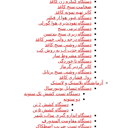
دستگاه کنگره زن کاغذ
ضخامت سنج کاغذ
کاتر تهیه نمونه کاغذ
دستگاه عبور هوا از فیلتر
دستگاه نفوذپذیری هوا گورلی
دستگاه نرمی سنج
دستگاه زبری سنج بندتسن
دستگاه درجه روانی خمیر کاغذ
دستگاه روشنی سنج کاغذ
دستگاه جذب آب به روش کب
دستگاه مشروط ساز
دستگاه تا خوردگی
کاتر گردبر گرماژ
دستگاه روشنی سنج پرتابل
رول فشاری کاغذ
آزمایشگاه پلاستیک و لاستیک
دستگاه تنسایل یونیورسال
دستگاه تست کشش تک ستونه
دو ستونه
دستگاه کشش 2 تن
دستگاه کشش ۵ تن
دستگاه اندازه گیری مذاب پلیمر
دستگاه مقاومت المندورف
دستگاه تست ضریب اصطکاک