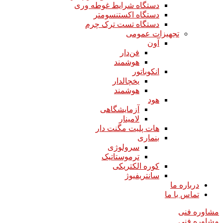
دستگاه شرایط غوطه وری
دستگاه اکستنسومتر
دستگاه تست ترک چرم
تجهیزات عمومی
آون
فن‌دار
هوشمند
انکوباتور
یخچالدار
هوشمند
هود
آزمایشگاهی
لامینار​​​​​​​
هات پلیت مگنت دار​​​​​​​
بنماری
سرولوژی
ترموستاتیک
کوره الکتریکی
سانتریفیوژ
درباره ما
تماس با ما
مشاوره فنی
مشاوره فنی