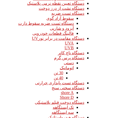
دستگاه تعیین نقطه نرمی پلاستیک
دستگاه نشت از درز دوخت
دستگاه تست ضربه
سقوط آزاد گوی
دستگاه تست ضربه سقوط دارت
آیزود و شارپی
فالینگ قطعات خودرویی
دستگاه مقامت در برابر نورUV
UVA
UVB
دستگاه ناچ کاتر
دستگاه پرس گرم
دستی
اتوماتیک
30 تن
40 تن
دستگاه تست پایداری حرارتی
دستگاه سختی سنج
shore A
Shore D
دستگاه دوخت فیلم پلاستیکی
تک ایستگاهه
سه ایستگاهه
دستگاه هیدرواستاتیک