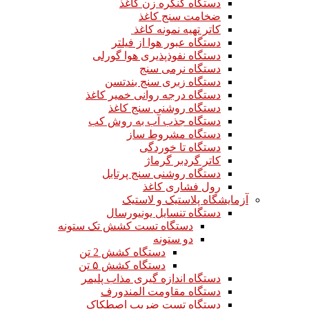
دستگاه کنگره زن کاغذ
ضخامت سنج کاغذ
کاتر تهیه نمونه کاغذ
دستگاه عبور هوا از فیلتر
دستگاه نفوذپذیری هوا گورلی
دستگاه نرمی سنج
دستگاه زبری سنج بندتسن
دستگاه درجه روانی خمیر کاغذ
دستگاه روشنی سنج کاغذ
دستگاه جذب آب به روش کب
دستگاه مشروط ساز
دستگاه تا خوردگی
کاتر گردبر گرماژ
دستگاه روشنی سنج پرتابل
رول فشاری کاغذ
آزمایشگاه پلاستیک و لاستیک
دستگاه تنسایل یونیورسال
دستگاه تست کشش تک ستونه
دو ستونه
دستگاه کشش 2 تن
دستگاه کشش ۵ تن
دستگاه اندازه گیری مذاب پلیمر
دستگاه مقاومت المندورف
دستگاه تست ضریب اصطکاک