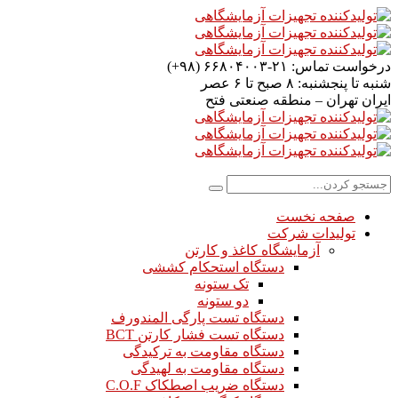
درخواست تماس:
۲۱-۶۶۸۰۴۰۰۳ (۹۸+)
شنبه تا پنجشنبه:
۸ صبح تا ۶ عصر
ایران
تهران – منطقه صنعتی فتح
صفحه نخست
تولیدات شرکت
آزمایشگاه کاغذ و کارتن
دستگاه استحکام کششی
تک ستونه
دو ستونه
دستگاه تست پارگی المندورف
دستگاه تست فشار کارتن BCT
دستگاه مقاومت به ترکیدگی
دستگاه مقاومت به لهیدگی
دستگاه ضریب اصطکاک C.O.F