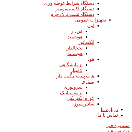
دستگاه شرایط غوطه وری
دستگاه اکستنسومتر
دستگاه تست ترک چرم
تجهیزات عمومی
آون
فن‌دار
هوشمند
انکوباتور
یخچالدار
هوشمند
هود
آزمایشگاهی
لامینار​​​​​​​
هات پلیت مگنت دار​​​​​​​
بنماری
سرولوژی
ترموستاتیک
کوره الکتریکی
سانتریفیوژ
درباره ما
تماس با ما
مشاوره فنی
مشاوره فنی