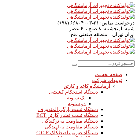
درخواست تماس:
۲۱-۶۶۸۰۴۰۰۳ (۹۸+)
شنبه تا پنجشنبه:
۸ صبح تا ۶ عصر
ایران
تهران – منطقه صنعتی فتح
صفحه نخست
تولیدات شرکت
آزمایشگاه کاغذ و کارتن
دستگاه استحکام کششی
تک ستونه
دو ستونه
دستگاه تست پارگی المندورف
دستگاه تست فشار کارتن BCT
دستگاه مقاومت به ترکیدگی
دستگاه مقاومت به لهیدگی
دستگاه ضریب اصطکاک C.O.F