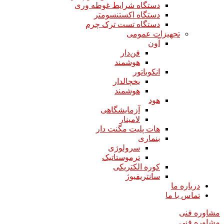
دستگاه شرایط غوطه وری
دستگاه اکستنسومتر
دستگاه تست ترک چرم
تجهیزات عمومی
آون
فن‌دار
هوشمند
انکوباتور
یخچالدار
هوشمند
هود
آزمایشگاهی
لامینار​​​​​​​
هات پلیت مگنت دار​​​​​​​
بنماری
سرولوژی
ترموستاتیک
کوره الکتریکی
سانتریفیوژ
درباره ما
تماس با ما
مشاوره فنی
مشاوره فنی