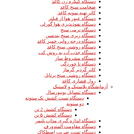
دستگاه کنگره زن کاغذ
ضخامت سنج کاغذ
کاتر تهیه نمونه کاغذ
دستگاه عبور هوا از فیلتر
دستگاه نفوذپذیری هوا گورلی
دستگاه نرمی سنج
دستگاه زبری سنج بندتسن
دستگاه درجه روانی خمیر کاغذ
دستگاه روشنی سنج کاغذ
دستگاه جذب آب به روش کب
دستگاه مشروط ساز
دستگاه تا خوردگی
کاتر گردبر گرماژ
دستگاه روشنی سنج پرتابل
رول فشاری کاغذ
آزمایشگاه پلاستیک و لاستیک
دستگاه تنسایل یونیورسال
دستگاه تست کشش تک ستونه
دو ستونه
دستگاه کشش 2 تن
دستگاه کشش ۵ تن
دستگاه اندازه گیری مذاب پلیمر
دستگاه مقاومت المندورف
دستگاه تست ضریب اصطکاک