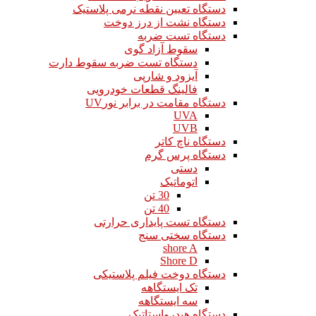
دستگاه تعیین نقطه نرمی پلاستیک
دستگاه نشت از درز دوخت
دستگاه تست ضربه
سقوط آزاد گوی
دستگاه تست ضربه سقوط دارت
آیزود و شارپی
فالینگ قطعات خودرویی
دستگاه مقامت در برابر نورUV
UVA
UVB
دستگاه ناچ کاتر
دستگاه پرس گرم
دستی
اتوماتیک
30 تن
40 تن
دستگاه تست پایداری حرارتی
دستگاه سختی سنج
shore A
Shore D
دستگاه دوخت فیلم پلاستیکی
تک ایستگاهه
سه ایستگاهه
دستگاه هیدرواستاتیک