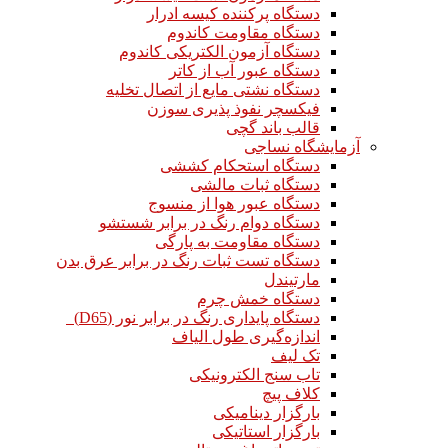
دستگاه پرکننده کیسه ادرار
دستگاه مقاومت کاندوم
دستگاه آزمون الکتریکی کاندوم
دستگاه عبور آب از کاتر
دستگاه نشتی مایع از اتصال تخلیه
فیکسچر نفوذ پذیری سوزن
قالب باند گچی
آزمایشگاه نساجی
دستگاه استحکام کششی
دستگاه ثبات مالشی
دستگاه عبور هوا از منسوج
دستگاه دوام رنگ در برابر شستشو
دستگاه مقاومت به پارگی
دستگاه تست ثبات رنگ در برابر عرق بدن
مارتیندل
دستگاه خمش چرم
دستگاه پایداری رنگ در برابر نور (D65)
اندازه‌گیری طول الیاف
تک لیف
تاب سنج الکترونیکی
کلاف پیچ
بارگزار دینامیکی
بارگزار استاتیکی