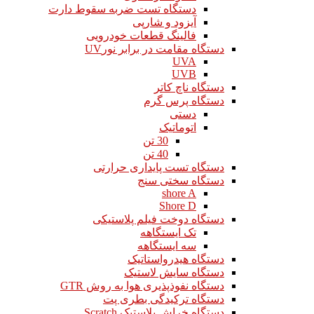
دستگاه تست ضربه سقوط دارت
آیزود و شارپی
فالینگ قطعات خودرویی
دستگاه مقامت در برابر نورUV
UVA
UVB
دستگاه ناچ کاتر
دستگاه پرس گرم
دستی
اتوماتیک
30 تن
40 تن
دستگاه تست پایداری حرارتی
دستگاه سختی سنج
shore A
Shore D
دستگاه دوخت فیلم پلاستیکی
تک ایستگاهه
سه ایستگاهه
دستگاه هیدرواستاتیک
دستگاه سایش لاستیک
دستگاه نفوذپذیری هوا به روش GTR
دستگاه ترکیدگی بطری پت
دستگاه خراش پلاستیک Scratch