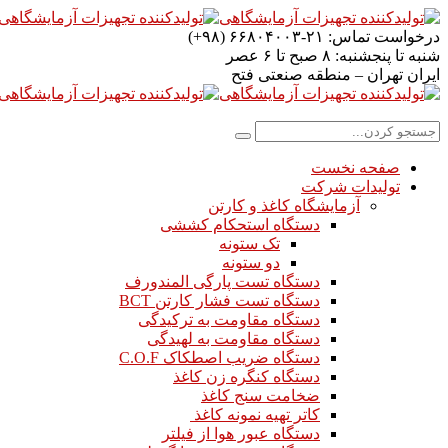
درخواست تماس:
۲۱-۶۶۸۰۴۰۰۳ (۹۸+)
شنبه تا پنجشنبه:
۸ صبح تا ۶ عصر
ایران
تهران – منطقه صنعتی فتح
صفحه نخست
تولیدات شرکت
آزمایشگاه کاغذ و کارتن
دستگاه استحکام کششی
تک ستونه
دو ستونه
دستگاه تست پارگی المندورف
دستگاه تست فشار کارتن BCT
دستگاه مقاومت به ترکیدگی
دستگاه مقاومت به لهیدگی
دستگاه ضریب اصطکاک C.O.F
دستگاه کنگره زن کاغذ
ضخامت سنج کاغذ
کاتر تهیه نمونه کاغذ
دستگاه عبور هوا از فیلتر