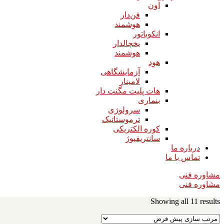
آون
فن‌دار
هوشمند
انکوباتور
یخچالدار
هوشمند
هود
آزمایشگاهی
لامینار​​​​​​​
هات پلیت مگنت دار​​​​​​​
بنماری
سرولوژی
ترموستاتیک
کوره الکتریکی
سانتریفیوژ
درباره ما
تماس با ما
مشاوره فنی
مشاوره فنی
Showing all 11 results