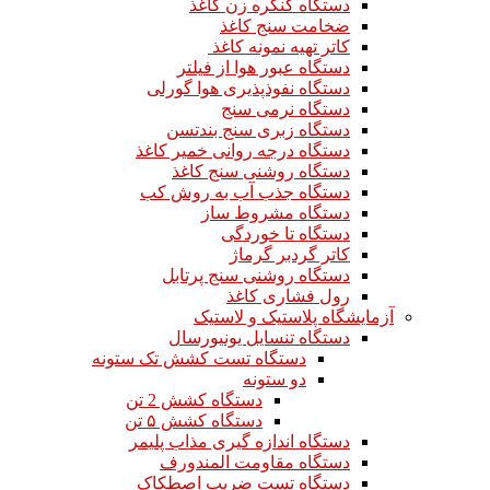
دستگاه کنگره زن کاغذ
ضخامت سنج کاغذ
کاتر تهیه نمونه کاغذ
دستگاه عبور هوا از فیلتر
دستگاه نفوذپذیری هوا گورلی
دستگاه نرمی سنج
دستگاه زبری سنج بندتسن
دستگاه درجه روانی خمیر کاغذ
دستگاه روشنی سنج کاغذ
دستگاه جذب آب به روش کب
دستگاه مشروط ساز
دستگاه تا خوردگی
کاتر گردبر گرماژ
دستگاه روشنی سنج پرتابل
رول فشاری کاغذ
آزمایشگاه پلاستیک و لاستیک
دستگاه تنسایل یونیورسال
دستگاه تست کشش تک ستونه
دو ستونه
دستگاه کشش 2 تن
دستگاه کشش ۵ تن
دستگاه اندازه گیری مذاب پلیمر
دستگاه مقاومت المندورف
دستگاه تست ضریب اصطکاک