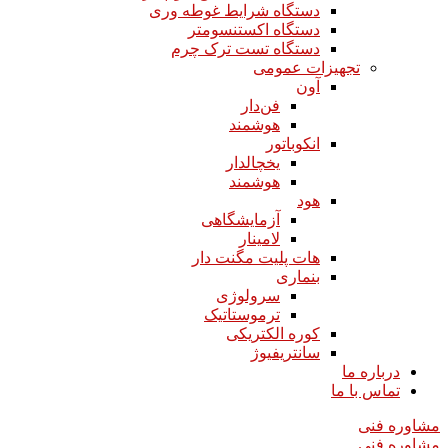
دستگاه شرایط غوطه وری
دستگاه اکستنسومتر
دستگاه تست ترک چرم
تجهیزات عمومی
آون
فن‌دار
هوشمند
انکوباتور
یخچالدار
هوشمند
هود
آزمایشگاهی
لامینار​​​​​​​
هات پلیت مگنت دار​​​​​​​
بنماری
سرولوژی
ترموستاتیک
کوره الکتریکی
سانتریفیوژ
درباره ما
تماس با ما
مشاوره فنی
مشاوره فنی