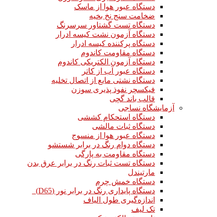
دستگاه عبور هوا از ماسک
ضخامت سنج نخ بخیه
دستگاه تست گشتاور سرسرنگ
دستگاه آزمون نشت کیسه ادرار
دستگاه پرکننده کیسه ادرار
دستگاه مقاومت کاندوم
دستگاه آزمون الکتریکی کاندوم
دستگاه عبور آب از کاتر
دستگاه نشتی مایع از اتصال تخلیه
فیکسچر نفوذ پذیری سوزن
قالب باند گچی
آزمایشگاه نساجی
دستگاه استحکام کششی
دستگاه ثبات مالشی
دستگاه عبور هوا از منسوج
دستگاه دوام رنگ در برابر شستشو
دستگاه مقاومت به پارگی
دستگاه تست ثبات رنگ در برابر عرق بدن
مارتیندل
دستگاه خمش چرم
دستگاه پایداری رنگ در برابر نور (D65)
اندازه‌گیری طول الیاف
تک لیف