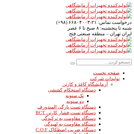
درخواست تماس:
۲۱-۶۶۸۰۴۰۰۳ (۹۸+)
شنبه تا پنجشنبه:
۸ صبح تا ۶ عصر
ایران
تهران – منطقه صنعتی فتح
صفحه نخست
تولیدات شرکت
آزمایشگاه کاغذ و کارتن
دستگاه استحکام کششی
تک ستونه
دو ستونه
دستگاه تست پارگی المندورف
دستگاه تست فشار کارتن BCT
دستگاه مقاومت به ترکیدگی
دستگاه مقاومت به لهیدگی
دستگاه ضریب اصطکاک C.O.F