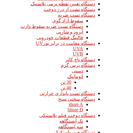
دستگاه تعیین نقطه نرمی پلاستیک
دستگاه نشت از درز دوخت
دستگاه تست ضربه
سقوط آزاد گوی
دستگاه تست ضربه سقوط دارت
آیزود و شارپی
فالینگ قطعات خودرویی
دستگاه مقامت در برابر نورUV
UVA
UVB
دستگاه ناچ کاتر
دستگاه پرس گرم
دستی
اتوماتیک
30 تن
40 تن
دستگاه تست پایداری حرارتی
دستگاه سختی سنج
shore A
Shore D
دستگاه دوخت فیلم پلاستیکی
تک ایستگاهه
سه ایستگاهه
دستگاه هیدرواستاتیک