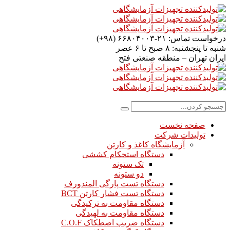
درخواست تماس:
۲۱-۶۶۸۰۴۰۰۳ (۹۸+)
شنبه تا پنجشنبه:
۸ صبح تا ۶ عصر
ایران
تهران – منطقه صنعتی فتح
صفحه نخست
تولیدات شرکت
آزمایشگاه کاغذ و کارتن
دستگاه استحکام کششی
تک ستونه
دو ستونه
دستگاه تست پارگی المندورف
دستگاه تست فشار کارتن BCT
دستگاه مقاومت به ترکیدگی
دستگاه مقاومت به لهیدگی
دستگاه ضریب اصطکاک C.O.F