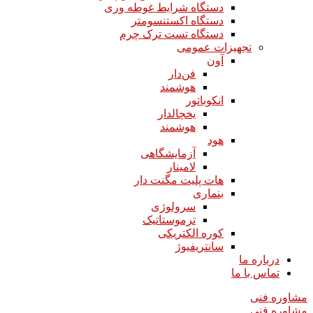
دستگاه شرایط غوطه وری
دستگاه اکستنسومتر
دستگاه تست ترک چرم
تجهیزات عمومی
آون
فن‌دار
هوشمند
انکوباتور
یخچالدار
هوشمند
هود
آزمایشگاهی
لامینار​​​​​​​
هات پلیت مگنت دار​​​​​​​
بنماری
سرولوژی
ترموستاتیک
کوره الکتریکی
سانتریفیوژ
درباره ما
تماس با ما
مشاوره فنی
مشاوره فنی