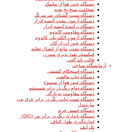
دستگاه عبور هوا از ماسک
ضخامت سنج نخ بخیه
دستگاه تست گشتاور سرسرنگ
دستگاه آزمون نشت کیسه ادرار
دستگاه پرکننده کیسه ادرار
دستگاه مقاومت کاندوم
دستگاه آزمون الکتریکی کاندوم
دستگاه عبور آب از کاتر
دستگاه نشتی مایع از اتصال تخلیه
فیکسچر نفوذ پذیری سوزن
قالب باند گچی
آزمایشگاه نساجی
دستگاه استحکام کششی
دستگاه ثبات مالشی
دستگاه عبور هوا از منسوج
دستگاه دوام رنگ در برابر شستشو
دستگاه مقاومت به پارگی
دستگاه تست ثبات رنگ در برابر عرق بدن
مارتیندل
دستگاه خمش چرم
دستگاه پایداری رنگ در برابر نور (D65)
اندازه‌گیری طول الیاف
تک لیف