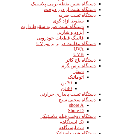
دستگاه تعیین نقطه نرمی پلاستیک
دستگاه نشت از درز دوخت
دستگاه تست ضربه
سقوط آزاد گوی
دستگاه تست ضربه سقوط دارت
آیزود و شارپی
فالینگ قطعات خودرویی
دستگاه مقامت در برابر نورUV
UVA
UVB
دستگاه ناچ کاتر
دستگاه پرس گرم
دستی
اتوماتیک
30 تن
40 تن
دستگاه تست پایداری حرارتی
دستگاه سختی سنج
shore A
Shore D
دستگاه دوخت فیلم پلاستیکی
تک ایستگاهه
سه ایستگاهه
دستگاه هیدرواستاتیک