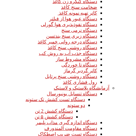
دستگاه کنگره زن کاغذ
ضخامت سنج کاغذ
کاتر تهیه نمونه کاغذ
دستگاه عبور هوا از فیلتر
دستگاه نفوذپذیری هوا گورلی
دستگاه نرمی سنج
دستگاه زبری سنج بندتسن
دستگاه درجه روانی خمیر کاغذ
دستگاه روشنی سنج کاغذ
دستگاه جذب آب به روش کب
دستگاه مشروط ساز
دستگاه تا خوردگی
کاتر گردبر گرماژ
دستگاه روشنی سنج پرتابل
رول فشاری کاغذ
آزمایشگاه پلاستیک و لاستیک
دستگاه تنسایل یونیورسال
دستگاه تست کشش تک ستونه
دو ستونه
دستگاه کشش 2 تن
دستگاه کشش ۵ تن
دستگاه اندازه گیری مذاب پلیمر
دستگاه مقاومت المندورف
دستگاه تست ضریب اصطکاک