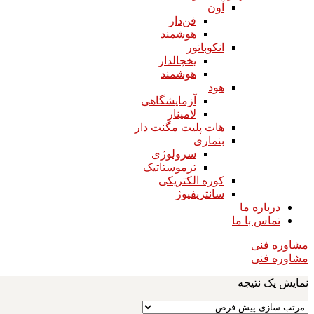
آون
فن‌دار
هوشمند
انکوباتور
یخچالدار
هوشمند
هود
آزمایشگاهی
لامینار​​​​​​​
هات پلیت مگنت دار​​​​​​​
بنماری
سرولوژی
ترموستاتیک
کوره الکتریکی
سانتریفیوژ
درباره ما
تماس با ما
مشاوره فنی
مشاوره فنی
نمایش یک نتیجه