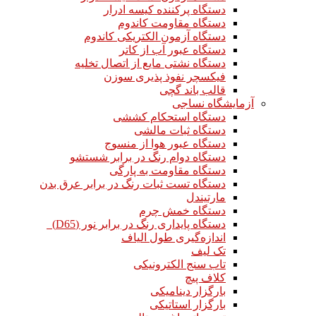
دستگاه پرکننده کیسه ادرار
دستگاه مقاومت کاندوم
دستگاه آزمون الکتریکی کاندوم
دستگاه عبور آب از کاتر
دستگاه نشتی مایع از اتصال تخلیه
فیکسچر نفوذ پذیری سوزن
قالب باند گچی
آزمایشگاه نساجی
دستگاه استحکام کششی
دستگاه ثبات مالشی
دستگاه عبور هوا از منسوج
دستگاه دوام رنگ در برابر شستشو
دستگاه مقاومت به پارگی
دستگاه تست ثبات رنگ در برابر عرق بدن
مارتیندل
دستگاه خمش چرم
دستگاه پایداری رنگ در برابر نور (D65)
اندازه‌گیری طول الیاف
تک لیف
تاب سنج الکترونیکی
کلاف پیچ
بارگزار دینامیکی
بارگزار استاتیکی