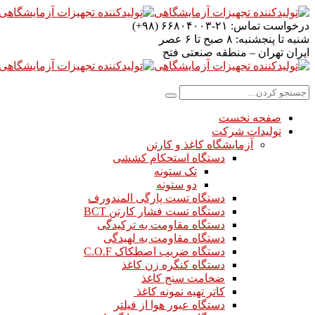
درخواست تماس:
۲۱-۶۶۸۰۴۰۰۳ (۹۸+)
شنبه تا پنجشنبه:
۸ صبح تا ۶ عصر
ایران
تهران – منطقه صنعتی فتح
صفحه نخست
تولیدات شرکت
آزمایشگاه کاغذ و کارتن
دستگاه استحکام کششی
تک ستونه
دو ستونه
دستگاه تست پارگی المندورف
دستگاه تست فشار کارتن BCT
دستگاه مقاومت به ترکیدگی
دستگاه مقاومت به لهیدگی
دستگاه ضریب اصطکاک C.O.F
دستگاه کنگره زن کاغذ
ضخامت سنج کاغذ
کاتر تهیه نمونه کاغذ
دستگاه عبور هوا از فیلتر