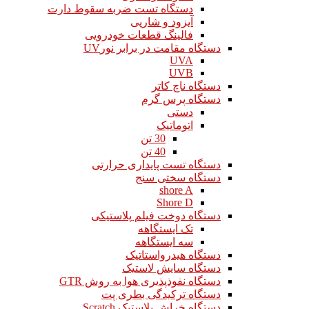
دستگاه تست ضربه سقوط دارت
آیزود و شارپی
فالینگ قطعات خودرویی
دستگاه مقامت در برابر نورUV
UVA
UVB
دستگاه ناچ کاتر
دستگاه پرس گرم
دستی
اتوماتیک
30 تن
40 تن
دستگاه تست پایداری حرارتی
دستگاه سختی سنج
shore A
Shore D
دستگاه دوخت فیلم پلاستیکی
تک ایستگاهه
سه ایستگاهه
دستگاه هیدرواستاتیک
دستگاه سایش لاستیک
دستگاه نفوذپذیری هوا به روش GTR
دستگاه ترکیدگی بطری پت
دستگاه خراش پلاستیک Scratch