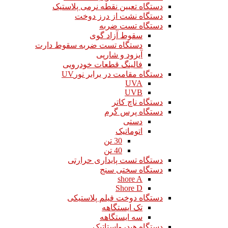
دستگاه تعیین نقطه نرمی پلاستیک
دستگاه نشت از درز دوخت
دستگاه تست ضربه
سقوط آزاد گوی
دستگاه تست ضربه سقوط دارت
آیزود و شارپی
فالینگ قطعات خودرویی
دستگاه مقامت در برابر نورUV
UVA
UVB
دستگاه ناچ کاتر
دستگاه پرس گرم
دستی
اتوماتیک
30 تن
40 تن
دستگاه تست پایداری حرارتی
دستگاه سختی سنج
shore A
Shore D
دستگاه دوخت فیلم پلاستیکی
تک ایستگاهه
سه ایستگاهه
دستگاه هیدرواستاتیک