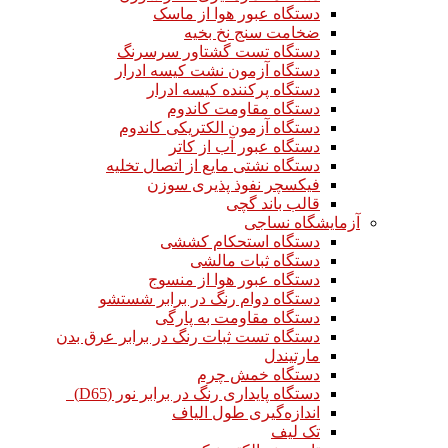
دستگاه عبور هوا از ماسک
ضخامت سنج نخ بخیه
دستگاه تست گشتاور سرسرنگ
دستگاه آزمون نشت کیسه ادرار
دستگاه پرکننده کیسه ادرار
دستگاه مقاومت کاندوم
دستگاه آزمون الکتریکی کاندوم
دستگاه عبور آب از کاتر
دستگاه نشتی مایع از اتصال تخلیه
فیکسچر نفوذ پذیری سوزن
قالب باند گچی
آزمایشگاه نساجی
دستگاه استحکام کششی
دستگاه ثبات مالشی
دستگاه عبور هوا از منسوج
دستگاه دوام رنگ در برابر شستشو
دستگاه مقاومت به پارگی
دستگاه تست ثبات رنگ در برابر عرق بدن
مارتیندل
دستگاه خمش چرم
دستگاه پایداری رنگ در برابر نور (D65)
اندازه‌گیری طول الیاف
تک لیف