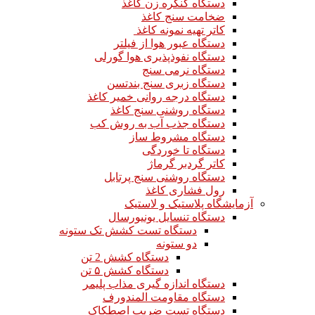
دستگاه کنگره زن کاغذ
ضخامت سنج کاغذ
کاتر تهیه نمونه کاغذ
دستگاه عبور هوا از فیلتر
دستگاه نفوذپذیری هوا گورلی
دستگاه نرمی سنج
دستگاه زبری سنج بندتسن
دستگاه درجه روانی خمیر کاغذ
دستگاه روشنی سنج کاغذ
دستگاه جذب آب به روش کب
دستگاه مشروط ساز
دستگاه تا خوردگی
کاتر گردبر گرماژ
دستگاه روشنی سنج پرتابل
رول فشاری کاغذ
آزمایشگاه پلاستیک و لاستیک
دستگاه تنسایل یونیورسال
دستگاه تست کشش تک ستونه
دو ستونه
دستگاه کشش 2 تن
دستگاه کشش ۵ تن
دستگاه اندازه گیری مذاب پلیمر
دستگاه مقاومت المندورف
دستگاه تست ضریب اصطکاک