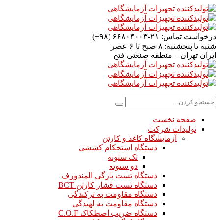
درخواست تماس:
۲۱-۶۶۸۰۴۰۰۳ (۹۸+)
شنبه تا پنجشنبه:
۸ صبح تا ۶ عصر
ایران
تهران – منطقه صنعتی فتح
صفحه نخست
تولیدات شرکت
آزمایشگاه کاغذ و کارتن
دستگاه استحکام کششی
تک ستونه
دو ستونه
دستگاه تست پارگی المندورف
دستگاه تست فشار کارتن BCT
دستگاه مقاومت به ترکیدگی
دستگاه مقاومت به لهیدگی
دستگاه ضریب اصطکاک C.O.F