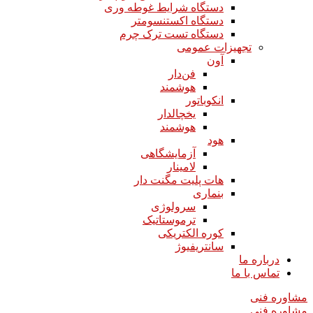
دستگاه شرایط غوطه وری
دستگاه اکستنسومتر
دستگاه تست ترک چرم
تجهیزات عمومی
آون
فن‌دار
هوشمند
انکوباتور
یخچالدار
هوشمند
هود
آزمایشگاهی
لامینار​​​​​​​
هات پلیت مگنت دار​​​​​​​
بنماری
سرولوژی
ترموستاتیک
کوره الکتریکی
سانتریفیوژ
درباره ما
تماس با ما
مشاوره فنی
مشاوره فنی