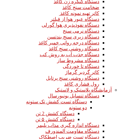
دستگاه کنگره زن کاغذ
ضخامت سنج کاغذ
کاتر تهیه نمونه کاغذ
دستگاه عبور هوا از فیلتر
دستگاه نفوذپذیری هوا گورلی
دستگاه نرمی سنج
دستگاه زبری سنج بندتسن
دستگاه درجه روانی خمیر کاغذ
دستگاه روشنی سنج کاغذ
دستگاه جذب آب به روش کب
دستگاه مشروط ساز
دستگاه تا خوردگی
کاتر گردبر گرماژ
دستگاه روشنی سنج پرتابل
رول فشاری کاغذ
آزمایشگاه پلاستیک و لاستیک
دستگاه تنسایل یونیورسال
دستگاه تست کشش تک ستونه
دو ستونه
دستگاه کشش 2 تن
دستگاه کشش ۵ تن
دستگاه اندازه گیری مذاب پلیمر
دستگاه مقاومت المندورف
دستگاه تست ضریب اصطکاک