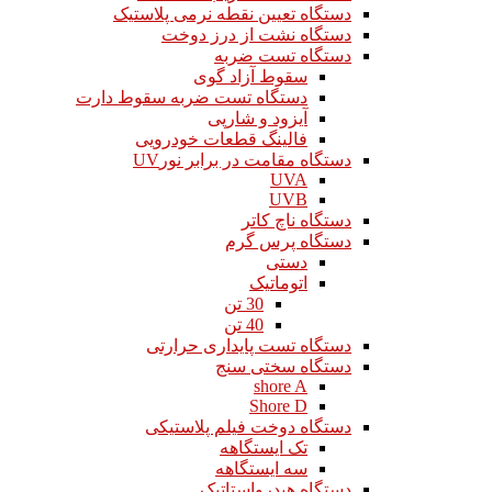
دستگاه تعیین نقطه نرمی پلاستیک
دستگاه نشت از درز دوخت
دستگاه تست ضربه
سقوط آزاد گوی
دستگاه تست ضربه سقوط دارت
آیزود و شارپی
فالینگ قطعات خودرویی
دستگاه مقامت در برابر نورUV
UVA
UVB
دستگاه ناچ کاتر
دستگاه پرس گرم
دستی
اتوماتیک
30 تن
40 تن
دستگاه تست پایداری حرارتی
دستگاه سختی سنج
shore A
Shore D
دستگاه دوخت فیلم پلاستیکی
تک ایستگاهه
سه ایستگاهه
دستگاه هیدرواستاتیک