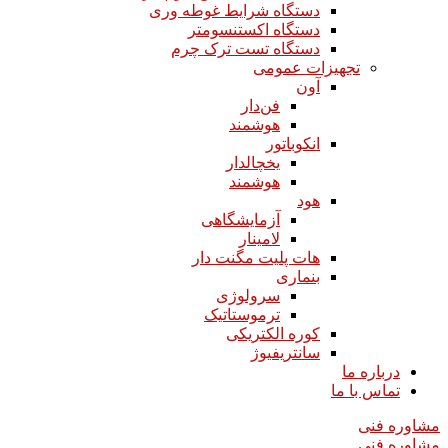
دستگاه شرایط غوطه وری
دستگاه اکستنسومتر
دستگاه تست ترک چرم
تجهیزات عمومی
آون
فن‌دار
هوشمند
انکوباتور
یخچالدار
هوشمند
هود
آزمایشگاهی
لامینار​​​​​​​
هات پلیت مگنت دار​​​​​​​
بنماری
سرولوژی
ترموستاتیک
کوره الکتریکی
سانتریفیوژ
درباره ما
تماس با ما
مشاوره فنی
مشاوره فنی