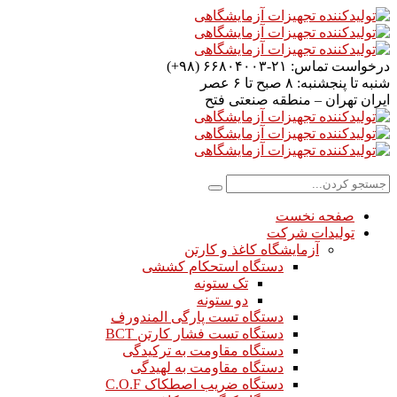
درخواست تماس:
۲۱-۶۶۸۰۴۰۰۳ (۹۸+)
شنبه تا پنجشنبه:
۸ صبح تا ۶ عصر
ایران
تهران – منطقه صنعتی فتح
صفحه نخست
تولیدات شرکت
آزمایشگاه کاغذ و کارتن
دستگاه استحکام کششی
تک ستونه
دو ستونه
دستگاه تست پارگی المندورف
دستگاه تست فشار کارتن BCT
دستگاه مقاومت به ترکیدگی
دستگاه مقاومت به لهیدگی
دستگاه ضریب اصطکاک C.O.F