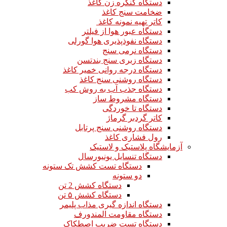
دستگاه کنگره زن کاغذ
ضخامت سنج کاغذ
کاتر تهیه نمونه کاغذ
دستگاه عبور هوا از فیلتر
دستگاه نفوذپذیری هوا گورلی
دستگاه نرمی سنج
دستگاه زبری سنج بندتسن
دستگاه درجه روانی خمیر کاغذ
دستگاه روشنی سنج کاغذ
دستگاه جذب آب به روش کب
دستگاه مشروط ساز
دستگاه تا خوردگی
کاتر گردبر گرماژ
دستگاه روشنی سنج پرتابل
رول فشاری کاغذ
آزمایشگاه پلاستیک و لاستیک
دستگاه تنسایل یونیورسال
دستگاه تست کشش تک ستونه
دو ستونه
دستگاه کشش 2 تن
دستگاه کشش ۵ تن
دستگاه اندازه گیری مذاب پلیمر
دستگاه مقاومت المندورف
دستگاه تست ضریب اصطکاک