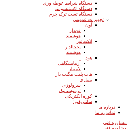
دستگاه شرایط غوطه وری
دستگاه اکستنسومتر
دستگاه تست ترک چرم
تجهیزات عمومی
آون
فن‌دار
هوشمند
انکوباتور
یخچالدار
هوشمند
هود
آزمایشگاهی
لامینار​​​​​​​
هات پلیت مگنت دار​​​​​​​
بنماری
سرولوژی
ترموستاتیک
کوره الکتریکی
سانتریفیوژ
درباره ما
تماس با ما
مشاوره فنی
مشاوره فنی