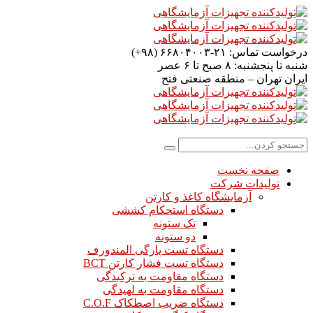
درخواست تماس:
۲۱-۶۶۸۰۴۰۰۳ (۹۸+)
شنبه تا پنجشنبه:
۸ صبح تا ۶ عصر
ایران
تهران – منطقه صنعتی فتح
صفحه نخست
تولیدات شرکت
آزمایشگاه کاغذ و کارتن
دستگاه استحکام کششی
تک ستونه
دو ستونه
دستگاه تست پارگی المندورف
دستگاه تست فشار کارتن BCT
دستگاه مقاومت به ترکیدگی
دستگاه مقاومت به لهیدگی
دستگاه ضریب اصطکاک C.O.F