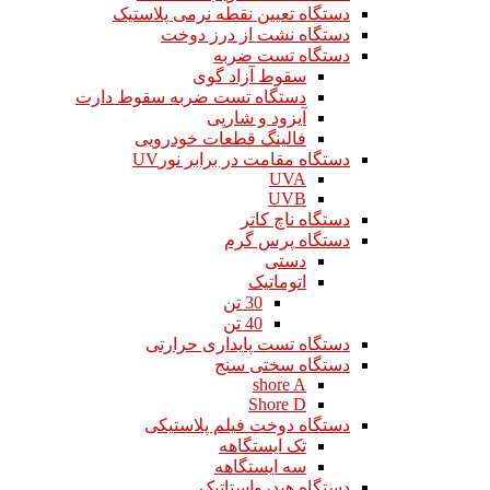
دستگاه تعیین نقطه نرمی پلاستیک
دستگاه نشت از درز دوخت
دستگاه تست ضربه
سقوط آزاد گوی
دستگاه تست ضربه سقوط دارت
آیزود و شارپی
فالینگ قطعات خودرویی
دستگاه مقامت در برابر نورUV
UVA
UVB
دستگاه ناچ کاتر
دستگاه پرس گرم
دستی
اتوماتیک
30 تن
40 تن
دستگاه تست پایداری حرارتی
دستگاه سختی سنج
shore A
Shore D
دستگاه دوخت فیلم پلاستیکی
تک ایستگاهه
سه ایستگاهه
دستگاه هیدرواستاتیک