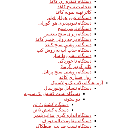
دستگاه کنگره زن کاغذ
ضخامت سنج کاغذ
کاتر تهیه نمونه کاغذ
دستگاه عبور هوا از فیلتر
دستگاه نفوذپذیری هوا گورلی
دستگاه نرمی سنج
دستگاه زبری سنج بندتسن
دستگاه درجه روانی خمیر کاغذ
دستگاه روشنی سنج کاغذ
دستگاه جذب آب به روش کب
دستگاه مشروط ساز
دستگاه تا خوردگی
کاتر گردبر گرماژ
دستگاه روشنی سنج پرتابل
رول فشاری کاغذ
آزمایشگاه پلاستیک و لاستیک
دستگاه تنسایل یونیورسال
دستگاه تست کشش تک ستونه
دو ستونه
دستگاه کشش 2 تن
دستگاه کشش ۵ تن
دستگاه اندازه گیری مذاب پلیمر
دستگاه مقاومت المندورف
دستگاه تست ضریب اصطکاک