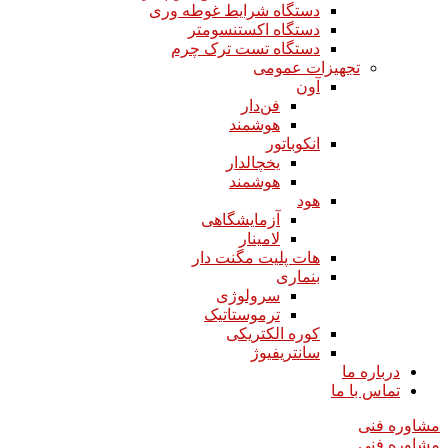
دستگاه شرایط غوطه وری
دستگاه اکستنسومتر
دستگاه تست ترک چرم
تجهیزات عمومی
آون
فن‌دار
هوشمند
انکوباتور
یخچالدار
هوشمند
هود
آزمایشگاهی
لامینار​​​​​​​
هات پلیت مگنت دار​​​​​​​
بنماری
سرولوژی
ترموستاتیک
کوره الکتریکی
سانتریفیوژ
درباره ما
تماس با ما
مشاوره فنی
مشاوره فنی