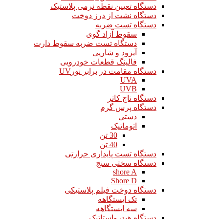
دستگاه تعیین نقطه نرمی پلاستیک
دستگاه نشت از درز دوخت
دستگاه تست ضربه
سقوط آزاد گوی
دستگاه تست ضربه سقوط دارت
آیزود و شارپی
فالینگ قطعات خودرویی
دستگاه مقامت در برابر نورUV
UVA
UVB
دستگاه ناچ کاتر
دستگاه پرس گرم
دستی
اتوماتیک
30 تن
40 تن
دستگاه تست پایداری حرارتی
دستگاه سختی سنج
shore A
Shore D
دستگاه دوخت فیلم پلاستیکی
تک ایستگاهه
سه ایستگاهه
دستگاه هیدرواستاتیک