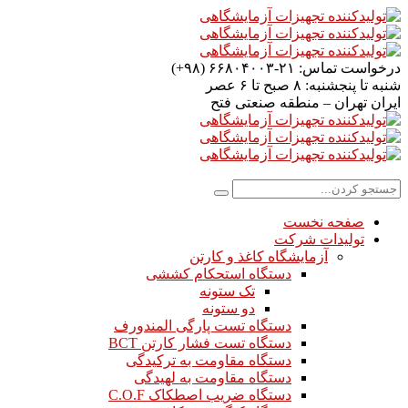
درخواست تماس:
۲۱-۶۶۸۰۴۰۰۳ (۹۸+)
شنبه تا پنجشنبه:
۸ صبح تا ۶ عصر
ایران
تهران – منطقه صنعتی فتح
صفحه نخست
تولیدات شرکت
آزمایشگاه کاغذ و کارتن
دستگاه استحکام کششی
تک ستونه
دو ستونه
دستگاه تست پارگی المندورف
دستگاه تست فشار کارتن BCT
دستگاه مقاومت به ترکیدگی
دستگاه مقاومت به لهیدگی
دستگاه ضریب اصطکاک C.O.F