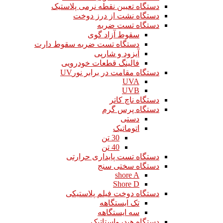
دستگاه تعیین نقطه نرمی پلاستیک
دستگاه نشت از درز دوخت
دستگاه تست ضربه
سقوط آزاد گوی
دستگاه تست ضربه سقوط دارت
آیزود و شارپی
فالینگ قطعات خودرویی
دستگاه مقامت در برابر نورUV
UVA
UVB
دستگاه ناچ کاتر
دستگاه پرس گرم
دستی
اتوماتیک
30 تن
40 تن
دستگاه تست پایداری حرارتی
دستگاه سختی سنج
shore A
Shore D
دستگاه دوخت فیلم پلاستیکی
تک ایستگاهه
سه ایستگاهه
دستگاه هیدرواستاتیک