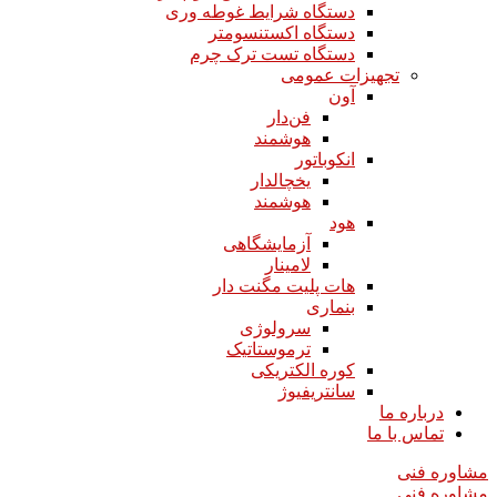
دستگاه شرایط غوطه وری
دستگاه اکستنسومتر
دستگاه تست ترک چرم
تجهیزات عمومی
آون
فن‌دار
هوشمند
انکوباتور
یخچالدار
هوشمند
هود
آزمایشگاهی
لامینار​​​​​​​
هات پلیت مگنت دار​​​​​​​
بنماری
سرولوژی
ترموستاتیک
کوره الکتریکی
سانتریفیوژ
درباره ما
تماس با ما
مشاوره فنی
مشاوره فنی