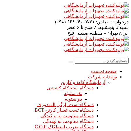
درخواست تماس:
۲۱-۶۶۸۰۴۰۰۳ (۹۸+)
شنبه تا پنجشنبه:
۸ صبح تا ۶ عصر
ایران
تهران – منطقه صنعتی فتح
صفحه نخست
تولیدات شرکت
آزمایشگاه کاغذ و کارتن
دستگاه استحکام کششی
تک ستونه
دو ستونه
دستگاه تست پارگی المندورف
دستگاه تست فشار کارتن BCT
دستگاه مقاومت به ترکیدگی
دستگاه مقاومت به لهیدگی
دستگاه ضریب اصطکاک C.O.F