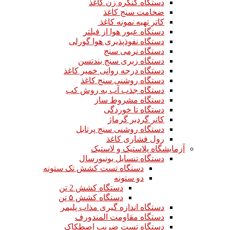
دستگاه کنگره زن کاغذ
ضخامت سنج کاغذ
کاتر تهیه نمونه کاغذ
دستگاه عبور هوا از فیلتر
دستگاه نفوذپذیری هوا گورلی
دستگاه نرمی سنج
دستگاه زبری سنج بندتسن
دستگاه درجه روانی خمیر کاغذ
دستگاه روشنی سنج کاغذ
دستگاه جذب آب به روش کب
دستگاه مشروط ساز
دستگاه تا خوردگی
کاتر گردبر گرماژ
دستگاه روشنی سنج پرتابل
رول فشاری کاغذ
آزمایشگاه پلاستیک و لاستیک
دستگاه تنسایل یونیورسال
دستگاه تست کشش تک ستونه
دو ستونه
دستگاه کشش 2 تن
دستگاه کشش ۵ تن
دستگاه اندازه گیری مذاب پلیمر
دستگاه مقاومت المندورف
دستگاه تست ضریب اصطکاک