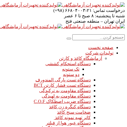
درخواست تماس:
۲۱-۶۶۸۰۴۰۰۳ (۹۸+)
شنبه تا پنجشنبه:
۸ صبح تا ۶ عصر
ایران
تهران – منطقه صنعتی فتح
صفحه نخست
تولیدات شرکت
آزمایشگاه کاغذ و کارتن
دستگاه استحکام کششی
تک ستونه
دو ستونه
دستگاه تست پارگی المندورف
دستگاه تست فشار کارتن BCT
دستگاه مقاومت به ترکیدگی
دستگاه مقاومت به لهیدگی
دستگاه ضریب اصطکاک C.O.F
دستگاه کنگره زن کاغذ
ضخامت سنج کاغذ
کاتر تهیه نمونه کاغذ
دستگاه عبور هوا از فیلتر