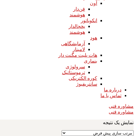
آون
فن‌دار
هوشمند
انکوباتور
یخچالدار
هوشمند
هود
آزمایشگاهی
لامینار​​​​​​​
هات پلیت مگنت دار​​​​​​​
بنماری
سرولوژی
ترموستاتیک
کوره الکتریکی
سانتریفیوژ
درباره ما
تماس با ما
مشاوره فنی
مشاوره فنی
نمایش یک نتیجه