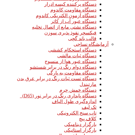
دستگاه پرکننده کیسه ادرار
دستگاه مقاومت کاندوم
دستگاه آزمون الکتریکی کاندوم
دستگاه عبور آب از کاتر
دستگاه نشتی مایع از اتصال تخلیه
فیکسچر نفوذ پذیری سوزن
قالب باند گچی
آزمایشگاه نساجی
دستگاه استحکام کششی
دستگاه ثبات مالشی
دستگاه عبور هوا از منسوج
دستگاه دوام رنگ در برابر شستشو
دستگاه مقاومت به پارگی
دستگاه تست ثبات رنگ در برابر عرق بدن
مارتیندل
دستگاه خمش چرم
دستگاه پایداری رنگ در برابر نور (D65)
اندازه‌گیری طول الیاف
تک لیف
تاب سنج الکترونیکی
کلاف پیچ
بارگزار دینامیکی
بارگزار استاتیکی