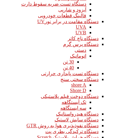
دستگاه تست ضربه سقوط دارت
آیزود و شارپی
فالینگ قطعات خودرویی
دستگاه مقامت در برابر نورUV
UVA
UVB
دستگاه ناچ کاتر
دستگاه پرس گرم
دستی
اتوماتیک
30 تن
40 تن
دستگاه تست پایداری حرارتی
دستگاه سختی سنج
shore A
Shore D
دستگاه دوخت فیلم پلاستیکی
تک ایستگاهه
سه ایستگاهه
دستگاه هیدرواستاتیک
دستگاه سایش لاستیک
دستگاه نفوذپذیری هوا به روش GTR
دستگاه ترکیدگی بطری پت
دستگاه خراش پلاستیک Scratch