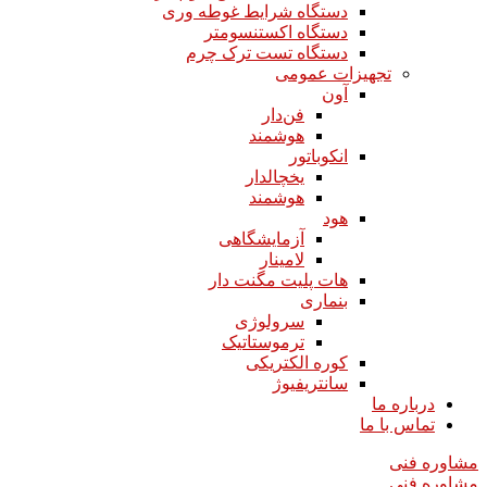
دستگاه شرایط غوطه وری
دستگاه اکستنسومتر
دستگاه تست ترک چرم
تجهیزات عمومی
آون
فن‌دار
هوشمند
انکوباتور
یخچالدار
هوشمند
هود
آزمایشگاهی
لامینار​​​​​​​
هات پلیت مگنت دار​​​​​​​
بنماری
سرولوژی
ترموستاتیک
کوره الکتریکی
سانتریفیوژ
درباره ما
تماس با ما
مشاوره فنی
مشاوره فنی