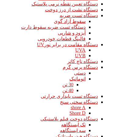
دستگاه تعیین نقطه نرمی پلاستیک
دستگاه نشت از درز دوخت
دستگاه تست ضربه
سقوط آزاد گوی
دستگاه تست ضربه سقوط دارت
آیزود و شارپی
فالینگ قطعات خودرویی
دستگاه مقامت در برابر نورUV
UVA
UVB
دستگاه ناچ کاتر
دستگاه پرس گرم
دستی
اتوماتیک
30 تن
40 تن
دستگاه تست پایداری حرارتی
دستگاه سختی سنج
shore A
Shore D
دستگاه دوخت فیلم پلاستیکی
تک ایستگاهه
سه ایستگاهه
دستگاه هیدرواستاتیک