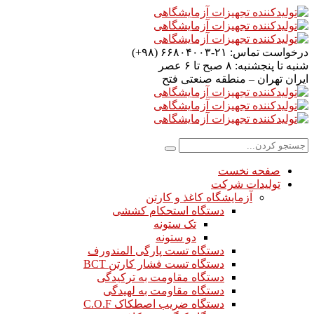
درخواست تماس:
۲۱-۶۶۸۰۴۰۰۳ (۹۸+)
شنبه تا پنجشنبه:
۸ صبح تا ۶ عصر
ایران
تهران – منطقه صنعتی فتح
صفحه نخست
تولیدات شرکت
آزمایشگاه کاغذ و کارتن
دستگاه استحکام کششی
تک ستونه
دو ستونه
دستگاه تست پارگی المندورف
دستگاه تست فشار کارتن BCT
دستگاه مقاومت به ترکیدگی
دستگاه مقاومت به لهیدگی
دستگاه ضریب اصطکاک C.O.F