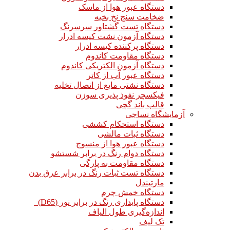
دستگاه عبور هوا از ماسک
ضخامت سنج نخ بخیه
دستگاه تست گشتاور سرسرنگ
دستگاه آزمون نشت کیسه ادرار
دستگاه پرکننده کیسه ادرار
دستگاه مقاومت کاندوم
دستگاه آزمون الکتریکی کاندوم
دستگاه عبور آب از کاتر
دستگاه نشتی مایع از اتصال تخلیه
فیکسچر نفوذ پذیری سوزن
قالب باند گچی
آزمایشگاه نساجی
دستگاه استحکام کششی
دستگاه ثبات مالشی
دستگاه عبور هوا از منسوج
دستگاه دوام رنگ در برابر شستشو
دستگاه مقاومت به پارگی
دستگاه تست ثبات رنگ در برابر عرق بدن
مارتیندل
دستگاه خمش چرم
دستگاه پایداری رنگ در برابر نور (D65)
اندازه‌گیری طول الیاف
تک لیف