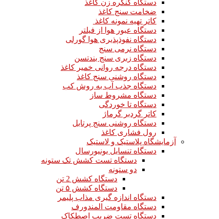
دستگاه کنگره زن کاغذ
ضخامت سنج کاغذ
کاتر تهیه نمونه کاغذ
دستگاه عبور هوا از فیلتر
دستگاه نفوذپذیری هوا گورلی
دستگاه نرمی سنج
دستگاه زبری سنج بندتسن
دستگاه درجه روانی خمیر کاغذ
دستگاه روشنی سنج کاغذ
دستگاه جذب آب به روش کب
دستگاه مشروط ساز
دستگاه تا خوردگی
کاتر گردبر گرماژ
دستگاه روشنی سنج پرتابل
رول فشاری کاغذ
آزمایشگاه پلاستیک و لاستیک
دستگاه تنسایل یونیورسال
دستگاه تست کشش تک ستونه
دو ستونه
دستگاه کشش 2 تن
دستگاه کشش ۵ تن
دستگاه اندازه گیری مذاب پلیمر
دستگاه مقاومت المندورف
دستگاه تست ضریب اصطکاک