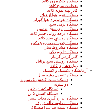
دستگاه کنگره زن کاغذ
ضخامت سنج کاغذ
کاتر تهیه نمونه کاغذ
دستگاه عبور هوا از فیلتر
دستگاه نفوذپذیری هوا گورلی
دستگاه نرمی سنج
دستگاه زبری سنج بندتسن
دستگاه درجه روانی خمیر کاغذ
دستگاه روشنی سنج کاغذ
دستگاه جذب آب به روش کب
دستگاه مشروط ساز
دستگاه تا خوردگی
کاتر گردبر گرماژ
دستگاه روشنی سنج پرتابل
رول فشاری کاغذ
آزمایشگاه پلاستیک و لاستیک
دستگاه تنسایل یونیورسال
دستگاه تست کشش تک ستونه
دو ستونه
دستگاه کشش 2 تن
دستگاه کشش ۵ تن
دستگاه اندازه گیری مذاب پلیمر
دستگاه مقاومت المندورف
دستگاه تست ضریب اصطکاک