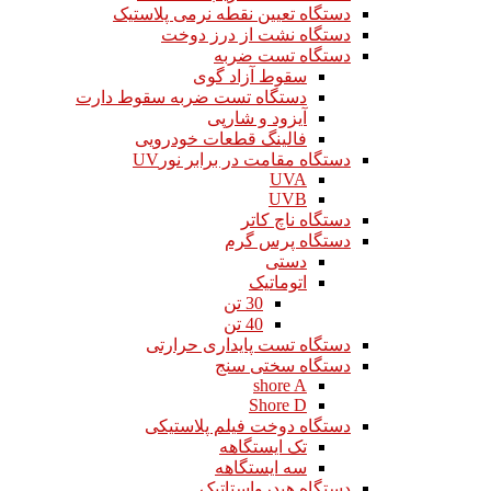
دستگاه تعیین نقطه نرمی پلاستیک
دستگاه نشت از درز دوخت
دستگاه تست ضربه
سقوط آزاد گوی
دستگاه تست ضربه سقوط دارت
آیزود و شارپی
فالینگ قطعات خودرویی
دستگاه مقامت در برابر نورUV
UVA
UVB
دستگاه ناچ کاتر
دستگاه پرس گرم
دستی
اتوماتیک
30 تن
40 تن
دستگاه تست پایداری حرارتی
دستگاه سختی سنج
shore A
Shore D
دستگاه دوخت فیلم پلاستیکی
تک ایستگاهه
سه ایستگاهه
دستگاه هیدرواستاتیک