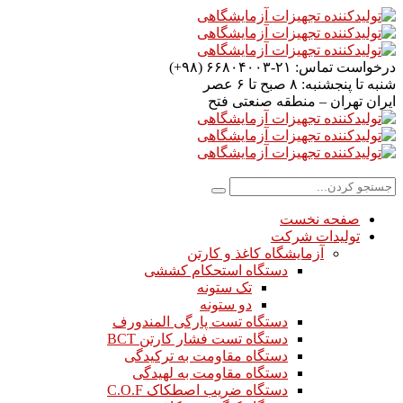
درخواست تماس:
۲۱-۶۶۸۰۴۰۰۳ (۹۸+)
شنبه تا پنجشنبه:
۸ صبح تا ۶ عصر
ایران
تهران – منطقه صنعتی فتح
صفحه نخست
تولیدات شرکت
آزمایشگاه کاغذ و کارتن
دستگاه استحکام کششی
تک ستونه
دو ستونه
دستگاه تست پارگی المندورف
دستگاه تست فشار کارتن BCT
دستگاه مقاومت به ترکیدگی
دستگاه مقاومت به لهیدگی
دستگاه ضریب اصطکاک C.O.F