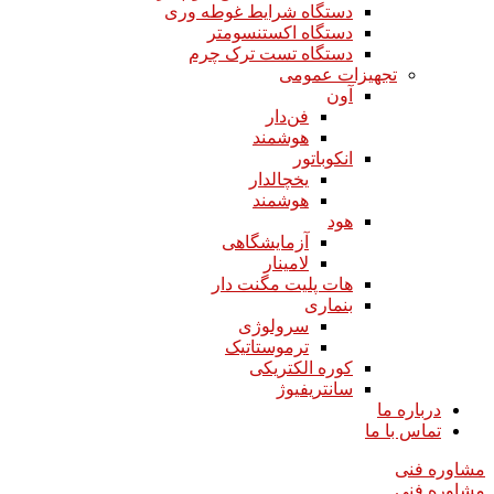
دستگاه شرایط غوطه وری
دستگاه اکستنسومتر
دستگاه تست ترک چرم
تجهیزات عمومی
آون
فن‌دار
هوشمند
انکوباتور
یخچالدار
هوشمند
هود
آزمایشگاهی
لامینار​​​​​​​
هات پلیت مگنت دار​​​​​​​
بنماری
سرولوژی
ترموستاتیک
کوره الکتریکی
سانتریفیوژ
درباره ما
تماس با ما
مشاوره فنی
مشاوره فنی