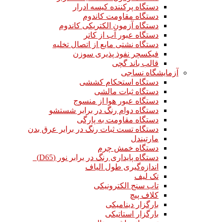
دستگاه پرکننده کیسه ادرار
دستگاه مقاومت کاندوم
دستگاه آزمون الکتریکی کاندوم
دستگاه عبور آب از کاتر
دستگاه نشتی مایع از اتصال تخلیه
فیکسچر نفوذ پذیری سوزن
قالب باند گچی
آزمایشگاه نساجی
دستگاه استحکام کششی
دستگاه ثبات مالشی
دستگاه عبور هوا از منسوج
دستگاه دوام رنگ در برابر شستشو
دستگاه مقاومت به پارگی
دستگاه تست ثبات رنگ در برابر عرق بدن
مارتیندل
دستگاه خمش چرم
دستگاه پایداری رنگ در برابر نور (D65)
اندازه‌گیری طول الیاف
تک لیف
تاب سنج الکترونیکی
کلاف پیچ
بارگزار دینامیکی
بارگزار استاتیکی