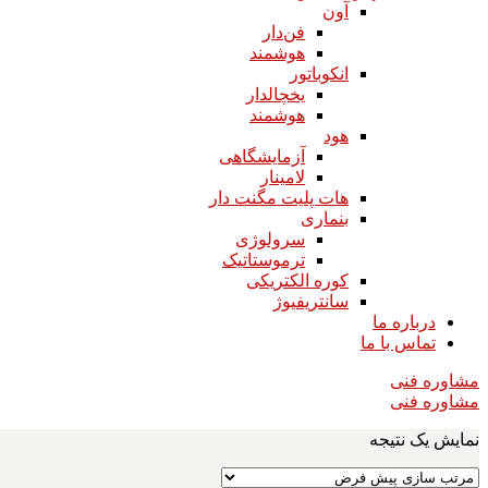
آون
فن‌دار
هوشمند
انکوباتور
یخچالدار
هوشمند
هود
آزمایشگاهی
لامینار​​​​​​​
هات پلیت مگنت دار​​​​​​​
بنماری
سرولوژی
ترموستاتیک
کوره الکتریکی
سانتریفیوژ
درباره ما
تماس با ما
مشاوره فنی
مشاوره فنی
نمایش یک نتیجه