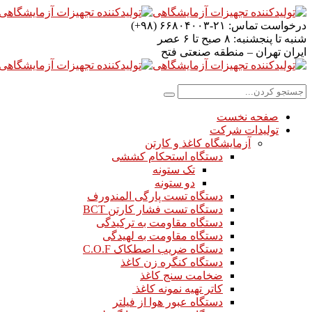
درخواست تماس:
۲۱-۶۶۸۰۴۰۰۳ (۹۸+)
شنبه تا پنجشنبه:
۸ صبح تا ۶ عصر
ایران
تهران – منطقه صنعتی فتح
صفحه نخست
تولیدات شرکت
آزمایشگاه کاغذ و کارتن
دستگاه استحکام کششی
تک ستونه
دو ستونه
دستگاه تست پارگی المندورف
دستگاه تست فشار کارتن BCT
دستگاه مقاومت به ترکیدگی
دستگاه مقاومت به لهیدگی
دستگاه ضریب اصطکاک C.O.F
دستگاه کنگره زن کاغذ
ضخامت سنج کاغذ
کاتر تهیه نمونه کاغذ
دستگاه عبور هوا از فیلتر