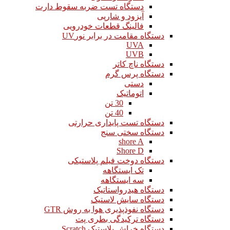
دستگاه تست ضربه سقوط دارت
آیزود و شارپی
فالینگ قطعات خودرویی
دستگاه مقامت در برابر نورUV
UVA
UVB
دستگاه ناچ کاتر
دستگاه پرس گرم
دستی
اتوماتیک
30 تن
40 تن
دستگاه تست پایداری حرارتی
دستگاه سختی سنج
shore A
Shore D
دستگاه دوخت فیلم پلاستیکی
تک ایستگاهه
سه ایستگاهه
دستگاه هیدرواستاتیک
دستگاه سایش لاستیک
دستگاه نفوذپذیری هوا به روش GTR
دستگاه ترکیدگی بطری پت
دستگاه خراش پلاستیک Scratch