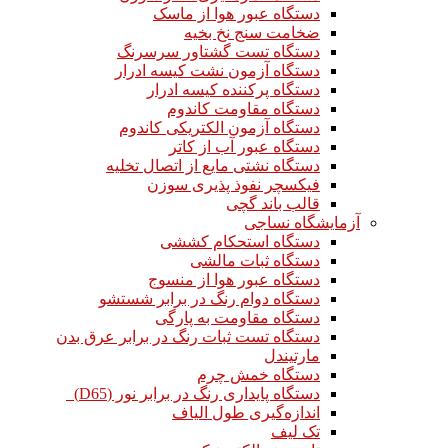
دستگاه عبور هوا از ماسک
ضخامت سنج نخ بخیه
دستگاه تست گشتاور سرسرنگ
دستگاه آزمون نشت کیسه ادرار
دستگاه پرکننده کیسه ادرار
دستگاه مقاومت کاندوم
دستگاه آزمون الکتریکی کاندوم
دستگاه عبور آب از کاتر
دستگاه نشتی مایع از اتصال تخلیه
فیکسچر نفوذ پذیری سوزن
قالب باند گچی
آزمایشگاه نساجی
دستگاه استحکام کششی
دستگاه ثبات مالشی
دستگاه عبور هوا از منسوج
دستگاه دوام رنگ در برابر شستشو
دستگاه مقاومت به پارگی
دستگاه تست ثبات رنگ در برابر عرق بدن
مارتیندل
دستگاه خمش چرم
دستگاه پایداری رنگ در برابر نور (D65)
اندازه‌گیری طول الیاف
تک لیف