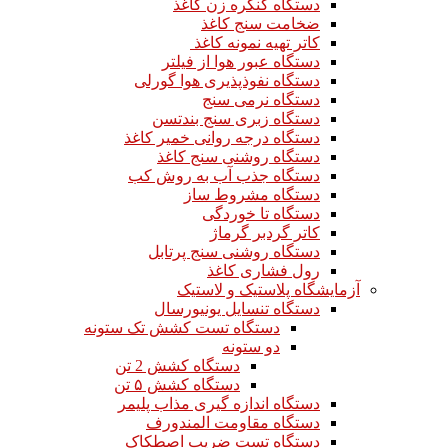
دستگاه کنگره زن کاغذ
ضخامت سنج کاغذ
کاتر تهیه نمونه کاغذ
دستگاه عبور هوا از فیلتر
دستگاه نفوذپذیری هوا گورلی
دستگاه نرمی سنج
دستگاه زبری سنج بندتسن
دستگاه درجه روانی خمیر کاغذ
دستگاه روشنی سنج کاغذ
دستگاه جذب آب به روش کب
دستگاه مشروط ساز
دستگاه تا خوردگی
کاتر گردبر گرماژ
دستگاه روشنی سنج پرتابل
رول فشاری کاغذ
آزمایشگاه پلاستیک و لاستیک
دستگاه تنسایل یونیورسال
دستگاه تست کشش تک ستونه
دو ستونه
دستگاه کشش 2 تن
دستگاه کشش ۵ تن
دستگاه اندازه گیری مذاب پلیمر
دستگاه مقاومت المندورف
دستگاه تست ضریب اصطکاک