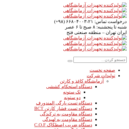
درخواست تماس:
۲۱-۶۶۸۰۴۰۰۳ (۹۸+)
شنبه تا پنجشنبه:
۸ صبح تا ۶ عصر
ایران
تهران – منطقه صنعتی فتح
صفحه نخست
تولیدات شرکت
آزمایشگاه کاغذ و کارتن
دستگاه استحکام کششی
تک ستونه
دو ستونه
دستگاه تست پارگی المندورف
دستگاه تست فشار کارتن BCT
دستگاه مقاومت به ترکیدگی
دستگاه مقاومت به لهیدگی
دستگاه ضریب اصطکاک C.O.F