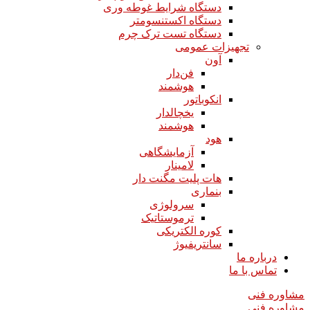
دستگاه شرایط غوطه وری
دستگاه اکستنسومتر
دستگاه تست ترک چرم
تجهیزات عمومی
آون
فن‌دار
هوشمند
انکوباتور
یخچالدار
هوشمند
هود
آزمایشگاهی
لامینار​​​​​​​
هات پلیت مگنت دار​​​​​​​
بنماری
سرولوژی
ترموستاتیک
کوره الکتریکی
سانتریفیوژ
درباره ما
تماس با ما
مشاوره فنی
مشاوره فنی