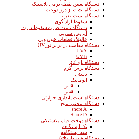
دستگاه تعیین نقطه نرمی پلاستیک
دستگاه نشت از درز دوخت
دستگاه تست ضربه
سقوط آزاد گوی
دستگاه تست ضربه سقوط دارت
آیزود و شارپی
فالینگ قطعات خودرویی
دستگاه مقامت در برابر نورUV
UVA
UVB
دستگاه ناچ کاتر
دستگاه پرس گرم
دستی
اتوماتیک
30 تن
40 تن
دستگاه تست پایداری حرارتی
دستگاه سختی سنج
shore A
Shore D
دستگاه دوخت فیلم پلاستیکی
تک ایستگاهه
سه ایستگاهه
دستگاه هیدرواستاتیک