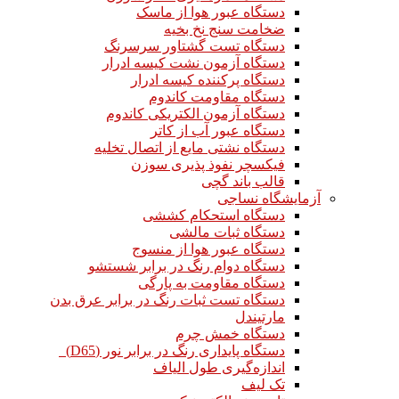
دستگاه عبور هوا از ماسک
ضخامت سنج نخ بخیه
دستگاه تست گشتاور سرسرنگ
دستگاه آزمون نشت کیسه ادرار
دستگاه پرکننده کیسه ادرار
دستگاه مقاومت کاندوم
دستگاه آزمون الکتریکی کاندوم
دستگاه عبور آب از کاتر
دستگاه نشتی مایع از اتصال تخلیه
فیکسچر نفوذ پذیری سوزن
قالب باند گچی
آزمایشگاه نساجی
دستگاه استحکام کششی
دستگاه ثبات مالشی
دستگاه عبور هوا از منسوج
دستگاه دوام رنگ در برابر شستشو
دستگاه مقاومت به پارگی
دستگاه تست ثبات رنگ در برابر عرق بدن
مارتیندل
دستگاه خمش چرم
دستگاه پایداری رنگ در برابر نور (D65)
اندازه‌گیری طول الیاف
تک لیف