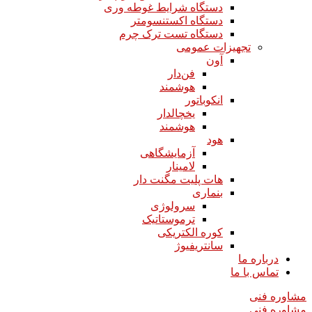
دستگاه شرایط غوطه وری
دستگاه اکستنسومتر
دستگاه تست ترک چرم
تجهیزات عمومی
آون
فن‌دار
هوشمند
انکوباتور
یخچالدار
هوشمند
هود
آزمایشگاهی
لامینار​​​​​​​
هات پلیت مگنت دار​​​​​​​
بنماری
سرولوژی
ترموستاتیک
کوره الکتریکی
سانتریفیوژ
درباره ما
تماس با ما
مشاوره فنی
مشاوره فنی