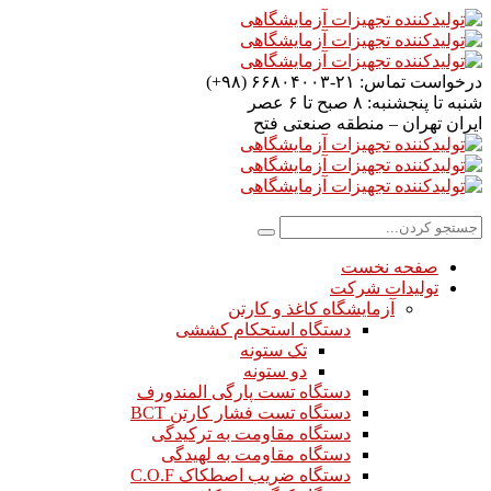
درخواست تماس:
۲۱-۶۶۸۰۴۰۰۳ (۹۸+)
شنبه تا پنجشنبه:
۸ صبح تا ۶ عصر
ایران
تهران – منطقه صنعتی فتح
صفحه نخست
تولیدات شرکت
آزمایشگاه کاغذ و کارتن
دستگاه استحکام کششی
تک ستونه
دو ستونه
دستگاه تست پارگی المندورف
دستگاه تست فشار کارتن BCT
دستگاه مقاومت به ترکیدگی
دستگاه مقاومت به لهیدگی
دستگاه ضریب اصطکاک C.O.F