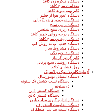
دستگاه کنگره زن کاغذ
ضخامت سنج کاغذ
کاتر تهیه نمونه کاغذ
دستگاه عبور هوا از فیلتر
دستگاه نفوذپذیری هوا گورلی
دستگاه نرمی سنج
دستگاه زبری سنج بندتسن
دستگاه درجه روانی خمیر کاغذ
دستگاه روشنی سنج کاغذ
دستگاه جذب آب به روش کب
دستگاه مشروط ساز
دستگاه تا خوردگی
کاتر گردبر گرماژ
دستگاه روشنی سنج پرتابل
رول فشاری کاغذ
آزمایشگاه پلاستیک و لاستیک
دستگاه تنسایل یونیورسال
دستگاه تست کشش تک ستونه
دو ستونه
دستگاه کشش 2 تن
دستگاه کشش ۵ تن
دستگاه اندازه گیری مذاب پلیمر
دستگاه مقاومت المندورف
دستگاه تست ضریب اصطکاک