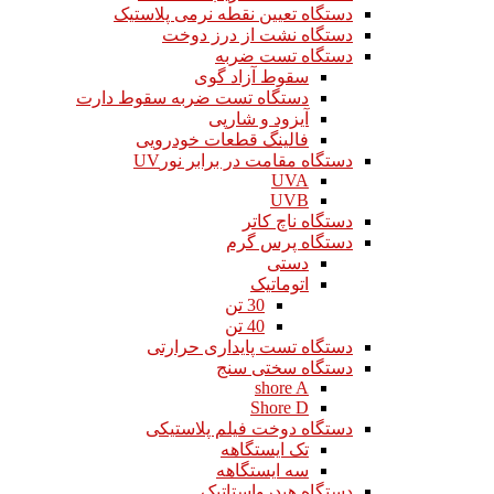
دستگاه تعیین نقطه نرمی پلاستیک
دستگاه نشت از درز دوخت
دستگاه تست ضربه
سقوط آزاد گوی
دستگاه تست ضربه سقوط دارت
آیزود و شارپی
فالینگ قطعات خودرویی
دستگاه مقامت در برابر نورUV
UVA
UVB
دستگاه ناچ کاتر
دستگاه پرس گرم
دستی
اتوماتیک
30 تن
40 تن
دستگاه تست پایداری حرارتی
دستگاه سختی سنج
shore A
Shore D
دستگاه دوخت فیلم پلاستیکی
تک ایستگاهه
سه ایستگاهه
دستگاه هیدرواستاتیک