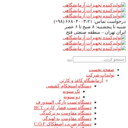
درخواست تماس:
۲۱-۶۶۸۰۴۰۰۳ (۹۸+)
شنبه تا پنجشنبه:
۸ صبح تا ۶ عصر
ایران
تهران – منطقه صنعتی فتح
صفحه نخست
تولیدات شرکت
آزمایشگاه کاغذ و کارتن
دستگاه استحکام کششی
تک ستونه
دو ستونه
دستگاه تست پارگی المندورف
دستگاه تست فشار کارتن BCT
دستگاه مقاومت به ترکیدگی
دستگاه مقاومت به لهیدگی
دستگاه ضریب اصطکاک C.O.F