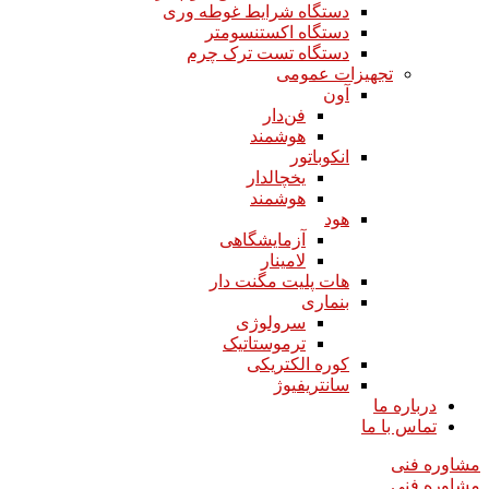
دستگاه شرایط غوطه وری
دستگاه اکستنسومتر
دستگاه تست ترک چرم
تجهیزات عمومی
آون
فن‌دار
هوشمند
انکوباتور
یخچالدار
هوشمند
هود
آزمایشگاهی
لامینار​​​​​​​
هات پلیت مگنت دار​​​​​​​
بنماری
سرولوژی
ترموستاتیک
کوره الکتریکی
سانتریفیوژ
درباره ما
تماس با ما
مشاوره فنی
مشاوره فنی