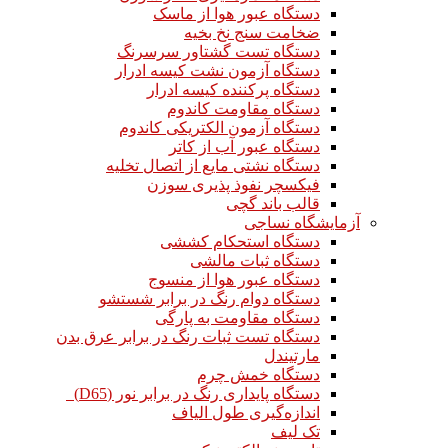
دستگاه عبور هوا از ماسک
ضخامت سنج نخ بخیه
دستگاه تست گشتاور سرسرنگ
دستگاه آزمون نشت کیسه ادرار
دستگاه پرکننده کیسه ادرار
دستگاه مقاومت کاندوم
دستگاه آزمون الکتریکی کاندوم
دستگاه عبور آب از کاتر
دستگاه نشتی مایع از اتصال تخلیه
فیکسچر نفوذ پذیری سوزن
قالب باند گچی
آزمایشگاه نساجی
دستگاه استحکام کششی
دستگاه ثبات مالشی
دستگاه عبور هوا از منسوج
دستگاه دوام رنگ در برابر شستشو
دستگاه مقاومت به پارگی
دستگاه تست ثبات رنگ در برابر عرق بدن
مارتیندل
دستگاه خمش چرم
دستگاه پایداری رنگ در برابر نور (D65)
اندازه‌گیری طول الیاف
تک لیف