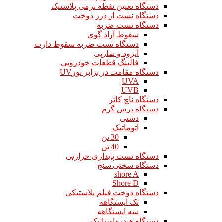
دستگاه تعیین نقطه نرمی پلاستیک
دستگاه نشت از درز دوخت
دستگاه تست ضربه
سقوط آزاد گوی
دستگاه تست ضربه سقوط دارت
آیزود و شارپی
فالینگ قطعات خودرویی
دستگاه مقامت در برابر نورUV
UVA
UVB
دستگاه ناچ کاتر
دستگاه پرس گرم
دستی
اتوماتیک
30 تن
40 تن
دستگاه تست پایداری حرارتی
دستگاه سختی سنج
shore A
Shore D
دستگاه دوخت فیلم پلاستیکی
تک ایستگاهه
سه ایستگاهه
دستگاه هیدرواستاتیک