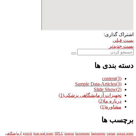
اشتراک گذاری:
پست قبلی
پست جدیدتر
دسته بندی ها
content
(3)
Sample Data-Articles
(3)
Slide Show
(2)
تجهیزات آزمایشگاهی پزشکی
(1)
درباره ما
(2)
مشاوره
(1)
برچسب ها
xenon tester
varian
lastometer
lactometer
instron
HPLC
heat seal tester
gotech
آزمایشگاهی