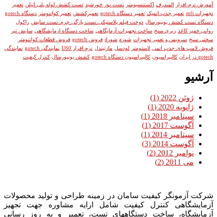
آموزش نرم افزار
المندرف
اکستنسیومتر
تست نور خورشید
تست کشش لوله پلی اتیلن
تعمیر
تجهیزات mfi
تعمیر جذب اتمیک
تعمیر دستگاه gotech
تعمیرکشش
تعمیر کوانتومتر
دستگاه gotech
دستگاه تست کشش یونیورسال
دوخت فیلم پلاستیکی،تست پارگی چرم،تست سایش
راکول
روانی خمیر کاغذ
زبری سنج
ساخت تجهیزات آزمایگاهی
ساخت دستگاه ازمایشگاهی
سایش تبر
سختی سنج
سرویس و تعمیر تجهیزات
شورa
شورd
فروش gotech
فروش قطعات کوانتومتر
فروش لامپ های جذب اتمی
لاستومتر
لودسل
مارتیندل
نرم افزار U60
نمایندگی gotech
نمایندگی
gotech در ایران
کالیبراسیون
کالیبراسیون دستگاه gotech
کشش یونیورسال
کنترل کیفیت
آرشیو
ژوئن 2022
(1)
ژانویه 2020
(1)
سپتامبر 2018
(1)
آگوست 2017
(1)
سپتامبر 2014
(1)
آگوست 2014
(3)
نوامبر 2012
(2)
می 2011
(2)
شرکت آزمونگر کیفیت سامان در زمینه طراحی و تولید محصولات
آزمایشگاهی کنترل کیفیت شامل ارایه مشاوره جهت تجهیز
آزمایشگاه، ساخت دستگاههای تست، تعمیر و به روز رسانی