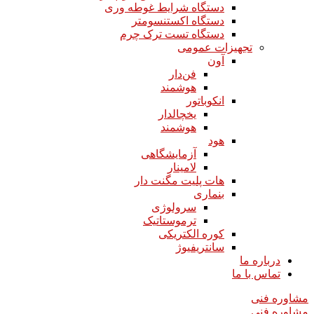
دستگاه شرایط غوطه وری
دستگاه اکستنسومتر
دستگاه تست ترک چرم
تجهیزات عمومی
آون
فن‌دار
هوشمند
انکوباتور
یخچالدار
هوشمند
هود
آزمایشگاهی
لامینار​​​​​​​
هات پلیت مگنت دار​​​​​​​
بنماری
سرولوژی
ترموستاتیک
کوره الکتریکی
سانتریفیوژ
درباره ما
تماس با ما
مشاوره فنی
مشاوره فنی