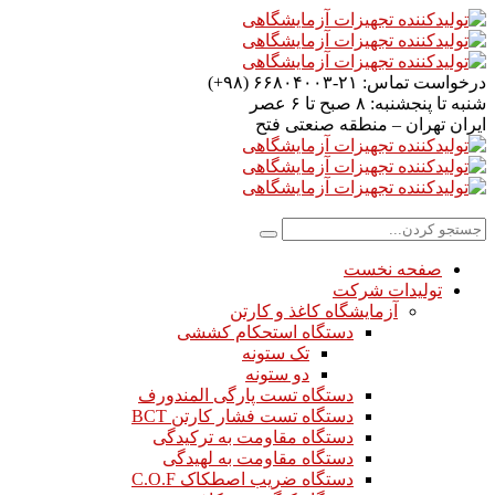
درخواست تماس:
۲۱-۶۶۸۰۴۰۰۳ (۹۸+)
شنبه تا پنجشنبه:
۸ صبح تا ۶ عصر
ایران
تهران – منطقه صنعتی فتح
صفحه نخست
تولیدات شرکت
آزمایشگاه کاغذ و کارتن
دستگاه استحکام کششی
تک ستونه
دو ستونه
دستگاه تست پارگی المندورف
دستگاه تست فشار کارتن BCT
دستگاه مقاومت به ترکیدگی
دستگاه مقاومت به لهیدگی
دستگاه ضریب اصطکاک C.O.F