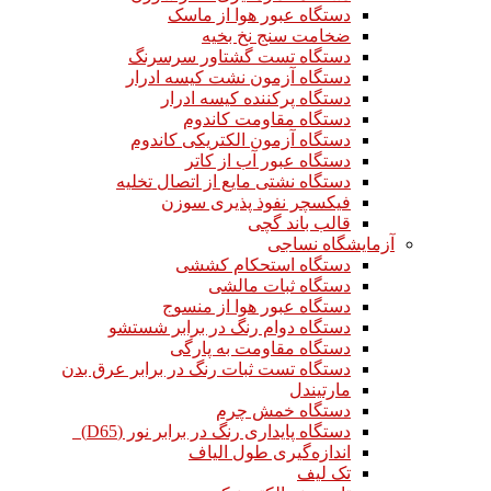
دستگاه عبور هوا از ماسک
ضخامت سنج نخ بخیه
دستگاه تست گشتاور سرسرنگ
دستگاه آزمون نشت کیسه ادرار
دستگاه پرکننده کیسه ادرار
دستگاه مقاومت کاندوم
دستگاه آزمون الکتریکی کاندوم
دستگاه عبور آب از کاتر
دستگاه نشتی مایع از اتصال تخلیه
فیکسچر نفوذ پذیری سوزن
قالب باند گچی
آزمایشگاه نساجی
دستگاه استحکام کششی
دستگاه ثبات مالشی
دستگاه عبور هوا از منسوج
دستگاه دوام رنگ در برابر شستشو
دستگاه مقاومت به پارگی
دستگاه تست ثبات رنگ در برابر عرق بدن
مارتیندل
دستگاه خمش چرم
دستگاه پایداری رنگ در برابر نور (D65)
اندازه‌گیری طول الیاف
تک لیف