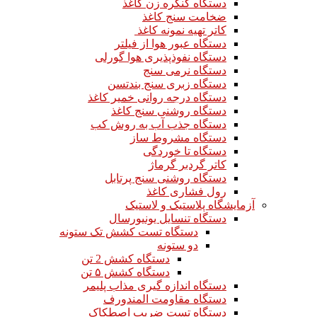
دستگاه کنگره زن کاغذ
ضخامت سنج کاغذ
کاتر تهیه نمونه کاغذ
دستگاه عبور هوا از فیلتر
دستگاه نفوذپذیری هوا گورلی
دستگاه نرمی سنج
دستگاه زبری سنج بندتسن
دستگاه درجه روانی خمیر کاغذ
دستگاه روشنی سنج کاغذ
دستگاه جذب آب به روش کب
دستگاه مشروط ساز
دستگاه تا خوردگی
کاتر گردبر گرماژ
دستگاه روشنی سنج پرتابل
رول فشاری کاغذ
آزمایشگاه پلاستیک و لاستیک
دستگاه تنسایل یونیورسال
دستگاه تست کشش تک ستونه
دو ستونه
دستگاه کشش 2 تن
دستگاه کشش ۵ تن
دستگاه اندازه گیری مذاب پلیمر
دستگاه مقاومت المندورف
دستگاه تست ضریب اصطکاک