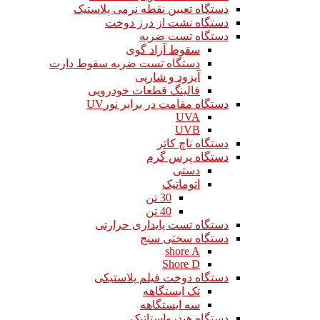
دستگاه تعیین نقطه نرمی پلاستیک
دستگاه نشت از درز دوخت
دستگاه تست ضربه
سقوط آزاد گوی
دستگاه تست ضربه سقوط دارت
آیزود و شارپی
فالینگ قطعات خودرویی
دستگاه مقامت در برابر نورUV
UVA
UVB
دستگاه ناچ کاتر
دستگاه پرس گرم
دستی
اتوماتیک
30 تن
40 تن
دستگاه تست پایداری حرارتی
دستگاه سختی سنج
shore A
Shore D
دستگاه دوخت فیلم پلاستیکی
تک ایستگاهه
سه ایستگاهه
دستگاه هیدرواستاتیک