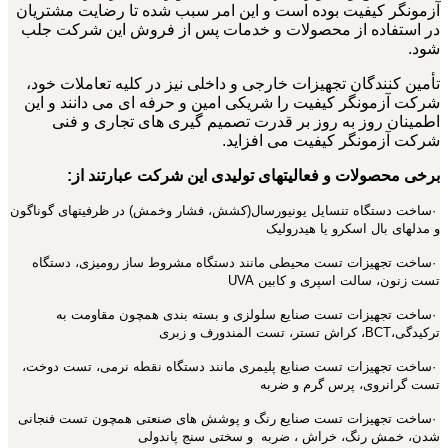
آزمونگر کیفیت بوده است و این امر سبب شده تا رضایت مشتریان
در استفاده از محصولات و خدمات پس از فروش این شرکت جلب
شود.
تأمین کنندگان تجهیزات خارجی و داخلی نیز در کلیه تعاملات خود،
شرکت آزمونگر کیفیت را شریکی امین و حرفه ای می دانند و این
اطمینان روز به روز بر قدرت تصمیم گیری های تجاری و فنی
شرکت آزمونگر کیفیت می افزاید.
برخی محصولات و فعالیتهای تولیدی این شرکت عبارتند از:
·ساخت دستگاه تنسایل یونیورسال(کشش، فشار وخمش) در ظرفیتهای گوناگون
و مدلهای بال اسکرو یا هیدرولیک
·ساخت تجهیزات تست محیطی مانند دستگاه مشروط ساز رومیزی، دستگاه
تست زنون، سالت اسپری و کابین UVA
·ساخت تجهیزات تست صنایع سلولزی و بسته بندی همچون مقاومت به
ترکیدگی،BCT، کراش تستر، تست المندورف و زبری
·ساخت تجهیزات تست صنایع پلیمری مانند دستگاه نقطه نرمی، تست دوخت،
تست گرانروی، پرس گرم و ضربه
·ساخت تجهیزات تست صنایع رنگ و پوشش های صنعتی همچون تست فنجانی
شدن، خمش رنگ، خراش ، ضربه و سختی سنج پاندولی