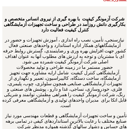
شرکت آزمونگر کیفیت با بهره گیری از نیروی انسانی متخصص و
بکارگیری دانش روزآمد در طراحی و ساخت تجهیزات آزمایشگاهی
کنترل کیفیت فعالیت دارد
نیازسنجی، تأمین، نصب راه اندازی ، آموزش تجهیزات و حضور در
آزمایشگاههای همکار اداره استاندارد و واحدهای صنعتی فعال
کشور جهت افزایش بهره وری و رضایتمندی، گسترش روابط حرفه
ای با مشتریان و توجه به ارزش های مطلوب آنها به عنوان اهداف
اصلی شرکت آزمونگر کیفیت شمرده می شود.
حضور مستمر ما در زمینه طراحی و تولید محصولات
آزمایشگاهی کنترل کیفیت شامل ارایه مشاوره جهت تجهیز
آزمایشگاه، ساخت دستگاه، کالیبراسیون، تعمیر و نگهداری از
تجهیزات آزمایشگاهی صنایعی همچون سلولزی، چوب، پلیمری،
فلزی، خودروسازی، نساجی، غذا و دارو ، پوشش های صنعتی و
رنگ، شرکت آزمونگر کیفیت را همراهی مطمئن، توانمند و شریکی
قابل اتکا برای مدیران واحدهای تولیدی و آزمایشگاهی معرفی کرده
است.
تأمین و ساخت تجهیزات آزمایشگاهی و قطعات مهندسی مورد نیاز
صنایع مختلف با رعایت بالاترین استانداردهای کیفی در تمامی برهه
های حساس و دشوار سالهای گذشته همواره مدنظر شرکت