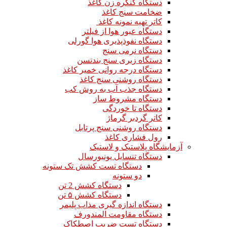
دستگاه کنگره زن کاغذ
ضخامت سنج کاغذ
کاتر تهیه نمونه کاغذ
دستگاه عبور هوا از فیلتر
دستگاه نفوذپذیری هوا گورلی
دستگاه نرمی سنج
دستگاه زبری سنج بندتسن
دستگاه درجه روانی خمیر کاغذ
دستگاه روشنی سنج کاغذ
دستگاه جذب آب به روش کب
دستگاه مشروط ساز
دستگاه تا خوردگی
کاتر گردبر گرماژ
دستگاه روشنی سنج پرتابل
رول فشاری کاغذ
آزمایشگاه پلاستیک و لاستیک
دستگاه تنسایل یونیورسال
دستگاه تست کشش تک ستونه
دو ستونه
دستگاه کشش 2 تن
دستگاه کشش ۵ تن
دستگاه اندازه گیری مذاب پلیمر
دستگاه مقاومت المندورف
دستگاه تست ضریب اصطکاک