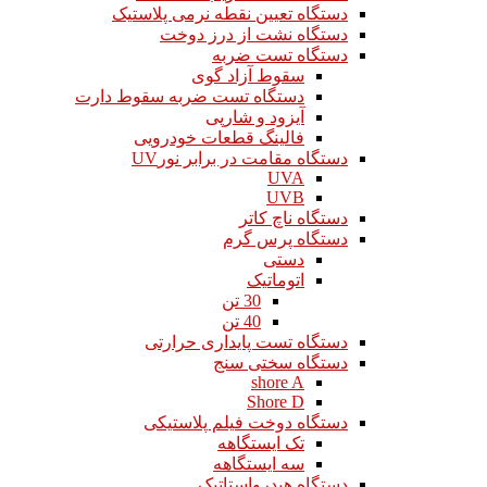
دستگاه تعیین نقطه نرمی پلاستیک
دستگاه نشت از درز دوخت
دستگاه تست ضربه
سقوط آزاد گوی
دستگاه تست ضربه سقوط دارت
آیزود و شارپی
فالینگ قطعات خودرویی
دستگاه مقامت در برابر نورUV
UVA
UVB
دستگاه ناچ کاتر
دستگاه پرس گرم
دستی
اتوماتیک
30 تن
40 تن
دستگاه تست پایداری حرارتی
دستگاه سختی سنج
shore A
Shore D
دستگاه دوخت فیلم پلاستیکی
تک ایستگاهه
سه ایستگاهه
دستگاه هیدرواستاتیک