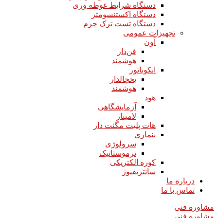
دستگاه شرایط غوطه وری
دستگاه اکستنسومتر
دستگاه تست ترک چرم
تجهیزات عمومی
آون
فن‌دار
هوشمند
انکوباتور
یخچالدار
هوشمند
هود
آزمایشگاهی
لامینار​​​​​​​
هات پلیت مگنت دار​​​​​​​
بنماری
سرولوژی
ترموستاتیک
کوره الکتریکی
سانتریفیوژ
درباره ما
تماس با ما
مشاوره فنی
مشاوره فنی