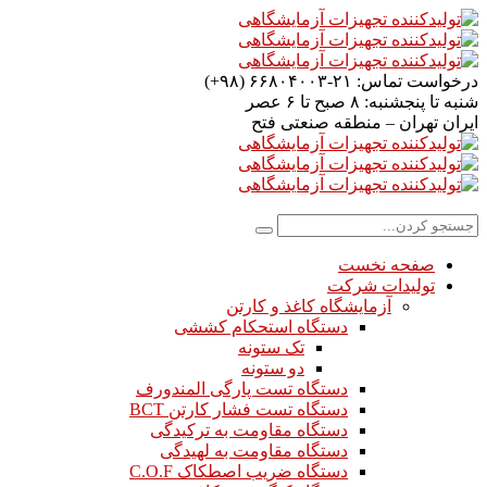
درخواست تماس:
۲۱-۶۶۸۰۴۰۰۳ (۹۸+)
شنبه تا پنجشنبه:
۸ صبح تا ۶ عصر
ایران
تهران – منطقه صنعتی فتح
صفحه نخست
تولیدات شرکت
آزمایشگاه کاغذ و کارتن
دستگاه استحکام کششی
تک ستونه
دو ستونه
دستگاه تست پارگی المندورف
دستگاه تست فشار کارتن BCT
دستگاه مقاومت به ترکیدگی
دستگاه مقاومت به لهیدگی
دستگاه ضریب اصطکاک C.O.F