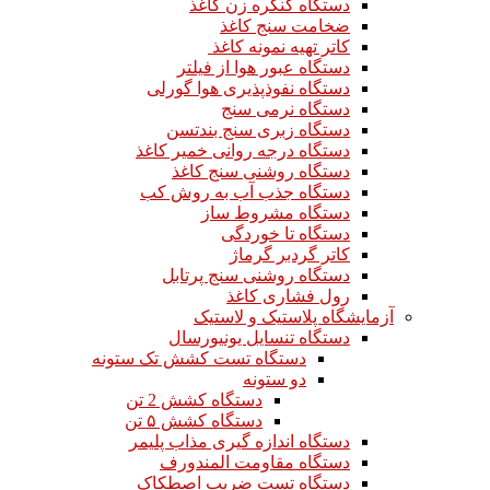
دستگاه کنگره زن کاغذ
ضخامت سنج کاغذ
کاتر تهیه نمونه کاغذ
دستگاه عبور هوا از فیلتر
دستگاه نفوذپذیری هوا گورلی
دستگاه نرمی سنج
دستگاه زبری سنج بندتسن
دستگاه درجه روانی خمیر کاغذ
دستگاه روشنی سنج کاغذ
دستگاه جذب آب به روش کب
دستگاه مشروط ساز
دستگاه تا خوردگی
کاتر گردبر گرماژ
دستگاه روشنی سنج پرتابل
رول فشاری کاغذ
آزمایشگاه پلاستیک و لاستیک
دستگاه تنسایل یونیورسال
دستگاه تست کشش تک ستونه
دو ستونه
دستگاه کشش 2 تن
دستگاه کشش ۵ تن
دستگاه اندازه گیری مذاب پلیمر
دستگاه مقاومت المندورف
دستگاه تست ضریب اصطکاک