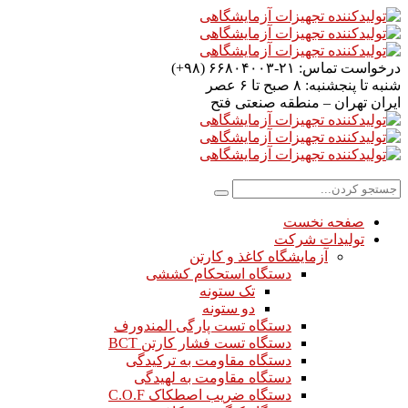
درخواست تماس:
۲۱-۶۶۸۰۴۰۰۳ (۹۸+)
شنبه تا پنجشنبه:
۸ صبح تا ۶ عصر
ایران
تهران – منطقه صنعتی فتح
صفحه نخست
تولیدات شرکت
آزمایشگاه کاغذ و کارتن
دستگاه استحکام کششی
تک ستونه
دو ستونه
دستگاه تست پارگی المندورف
دستگاه تست فشار کارتن BCT
دستگاه مقاومت به ترکیدگی
دستگاه مقاومت به لهیدگی
دستگاه ضریب اصطکاک C.O.F