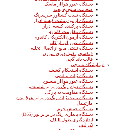
دستگاه عبور هوا از ماسک
ضخامت سنج نخ بخیه
دستگاه تست گشتاور سرسرنگ
دستگاه آزمون نشت کیسه ادرار
دستگاه پرکننده کیسه ادرار
دستگاه مقاومت کاندوم
دستگاه آزمون الکتریکی کاندوم
دستگاه عبور آب از کاتر
دستگاه نشتی مایع از اتصال تخلیه
فیکسچر نفوذ پذیری سوزن
قالب باند گچی
آزمایشگاه نساجی
دستگاه استحکام کششی
دستگاه ثبات مالشی
دستگاه عبور هوا از منسوج
دستگاه دوام رنگ در برابر شستشو
دستگاه مقاومت به پارگی
دستگاه تست ثبات رنگ در برابر عرق بدن
مارتیندل
دستگاه خمش چرم
دستگاه پایداری رنگ در برابر نور (D65)
اندازه‌گیری طول الیاف
تک لیف