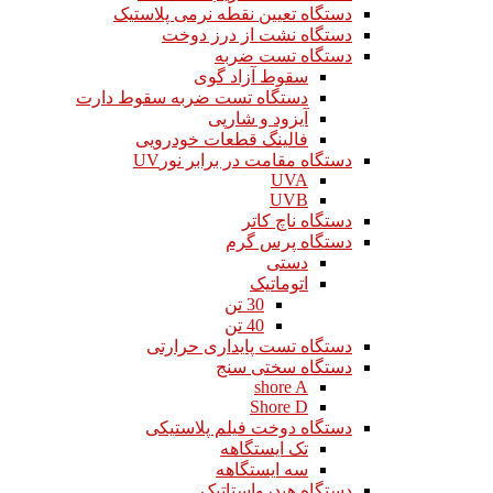
دستگاه تعیین نقطه نرمی پلاستیک
دستگاه نشت از درز دوخت
دستگاه تست ضربه
سقوط آزاد گوی
دستگاه تست ضربه سقوط دارت
آیزود و شارپی
فالینگ قطعات خودرویی
دستگاه مقامت در برابر نورUV
UVA
UVB
دستگاه ناچ کاتر
دستگاه پرس گرم
دستی
اتوماتیک
30 تن
40 تن
دستگاه تست پایداری حرارتی
دستگاه سختی سنج
shore A
Shore D
دستگاه دوخت فیلم پلاستیکی
تک ایستگاهه
سه ایستگاهه
دستگاه هیدرواستاتیک