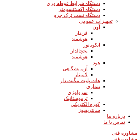
دستگاه شرایط غوطه وری
دستگاه اکستنسومتر
دستگاه تست ترک چرم
تجهیزات عمومی
آون
فن‌دار
هوشمند
انکوباتور
یخچالدار
هوشمند
هود
آزمایشگاهی
لامینار​​​​​​​
هات پلیت مگنت دار​​​​​​​
بنماری
سرولوژی
ترموستاتیک
کوره الکتریکی
سانتریفیوژ
درباره ما
تماس با ما
مشاوره فنی
مشاوره فنی