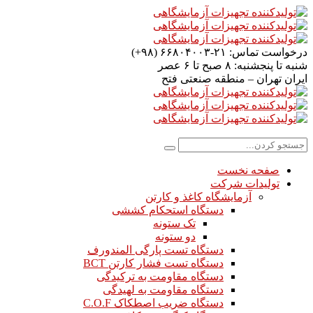
درخواست تماس:
۲۱-۶۶۸۰۴۰۰۳ (۹۸+)
شنبه تا پنجشنبه:
۸ صبح تا ۶ عصر
ایران
تهران – منطقه صنعتی فتح
صفحه نخست
تولیدات شرکت
آزمایشگاه کاغذ و کارتن
دستگاه استحکام کششی
تک ستونه
دو ستونه
دستگاه تست پارگی المندورف
دستگاه تست فشار کارتن BCT
دستگاه مقاومت به ترکیدگی
دستگاه مقاومت به لهیدگی
دستگاه ضریب اصطکاک C.O.F