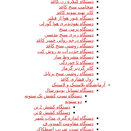
دستگاه کنگره زن کاغذ
ضخامت سنج کاغذ
کاتر تهیه نمونه کاغذ
دستگاه عبور هوا از فیلتر
دستگاه نفوذپذیری هوا گورلی
دستگاه نرمی سنج
دستگاه زبری سنج بندتسن
دستگاه درجه روانی خمیر کاغذ
دستگاه روشنی سنج کاغذ
دستگاه جذب آب به روش کب
دستگاه مشروط ساز
دستگاه تا خوردگی
کاتر گردبر گرماژ
دستگاه روشنی سنج پرتابل
رول فشاری کاغذ
آزمایشگاه پلاستیک و لاستیک
دستگاه تنسایل یونیورسال
دستگاه تست کشش تک ستونه
دو ستونه
دستگاه کشش 2 تن
دستگاه کشش ۵ تن
دستگاه اندازه گیری مذاب پلیمر
دستگاه مقاومت المندورف
دستگاه تست ضریب اصطکاک