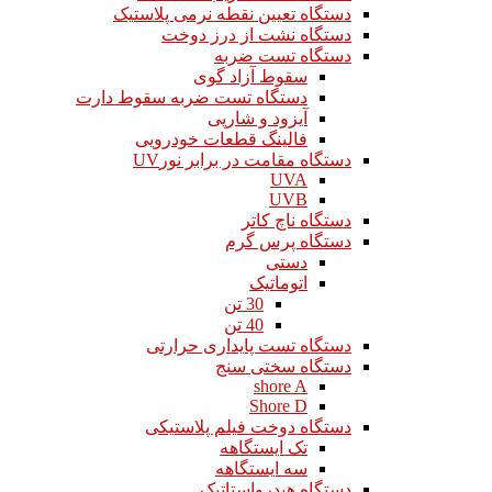
دستگاه تعیین نقطه نرمی پلاستیک
دستگاه نشت از درز دوخت
دستگاه تست ضربه
سقوط آزاد گوی
دستگاه تست ضربه سقوط دارت
آیزود و شارپی
فالینگ قطعات خودرویی
دستگاه مقامت در برابر نورUV
UVA
UVB
دستگاه ناچ کاتر
دستگاه پرس گرم
دستی
اتوماتیک
30 تن
40 تن
دستگاه تست پایداری حرارتی
دستگاه سختی سنج
shore A
Shore D
دستگاه دوخت فیلم پلاستیکی
تک ایستگاهه
سه ایستگاهه
دستگاه هیدرواستاتیک