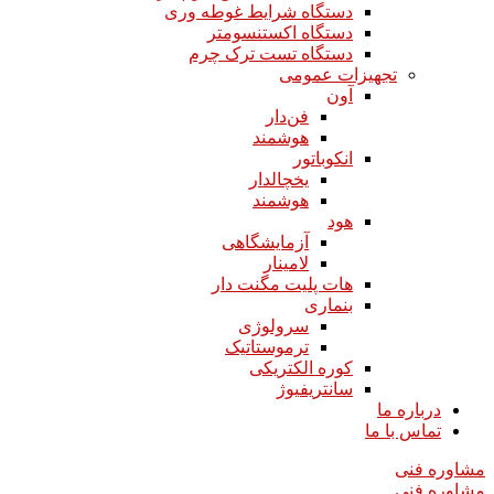
دستگاه شرایط غوطه وری
دستگاه اکستنسومتر
دستگاه تست ترک چرم
تجهیزات عمومی
آون
فن‌دار
هوشمند
انکوباتور
یخچالدار
هوشمند
هود
آزمایشگاهی
لامینار​​​​​​​
هات پلیت مگنت دار​​​​​​​
بنماری
سرولوژی
ترموستاتیک
کوره الکتریکی
سانتریفیوژ
درباره ما
تماس با ما
مشاوره فنی
مشاوره فنی