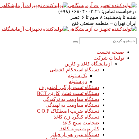
درخواست تماس:
۲۱-۶۶۸۰۴۰۰۳ (۹۸+)
شنبه تا پنجشنبه:
۸ صبح تا ۶ عصر
ایران
تهران – منطقه صنعتی فتح
صفحه نخست
تولیدات شرکت
آزمایشگاه کاغذ و کارتن
دستگاه استحکام کششی
تک ستونه
دو ستونه
دستگاه تست پارگی المندورف
دستگاه تست فشار کارتن BCT
دستگاه مقاومت به ترکیدگی
دستگاه مقاومت به لهیدگی
دستگاه ضریب اصطکاک C.O.F
دستگاه کنگره زن کاغذ
ضخامت سنج کاغذ
کاتر تهیه نمونه کاغذ
دستگاه عبور هوا از فیلتر