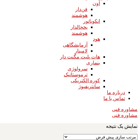
آون
فن‌دار
هوشمند
انکوباتور
یخچالدار
هوشمند
هود
آزمایشگاهی
لامینار​​​​​​​
هات پلیت مگنت دار​​​​​​​
بنماری
سرولوژی
ترموستاتیک
کوره الکتریکی
سانتریفیوژ
درباره ما
تماس با ما
مشاوره فنی
مشاوره فنی
نمایش یک نتیجه