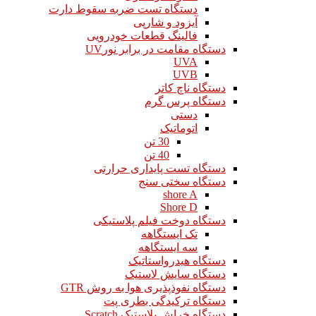
دستگاه تست ضربه سقوط دارت
آیزود و شارپی
فالینگ قطعات خودرویی
دستگاه مقامت در برابر نورUV
UVA
UVB
دستگاه ناچ کاتر
دستگاه پرس گرم
دستی
اتوماتیک
30 تن
40 تن
دستگاه تست پایداری حرارتی
دستگاه سختی سنج
shore A
Shore D
دستگاه دوخت فیلم پلاستیکی
تک ایستگاهه
سه ایستگاهه
دستگاه هیدرواستاتیک
دستگاه سایش لاستیک
دستگاه نفوذپذیری هوا به روش GTR
دستگاه ترکیدگی بطری پت
دستگاه خراش پلاستیک Scratch