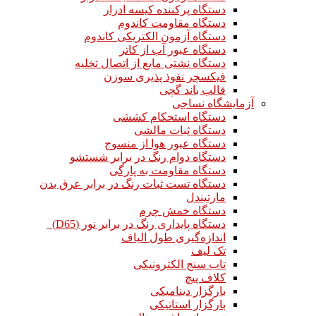
دستگاه پرکننده کیسه ادرار
دستگاه مقاومت کاندوم
دستگاه آزمون الکتریکی کاندوم
دستگاه عبور آب از کاتر
دستگاه نشتی مایع از اتصال تخلیه
فیکسچر نفوذ پذیری سوزن
قالب باند گچی
آزمایشگاه نساجی
دستگاه استحکام کششی
دستگاه ثبات مالشی
دستگاه عبور هوا از منسوج
دستگاه دوام رنگ در برابر شستشو
دستگاه مقاومت به پارگی
دستگاه تست ثبات رنگ در برابر عرق بدن
مارتیندل
دستگاه خمش چرم
دستگاه پایداری رنگ در برابر نور (D65)
اندازه‌گیری طول الیاف
تک لیف
تاب سنج الکترونیکی
کلاف پیچ
بارگزار دینامیکی
بارگزار استاتیکی