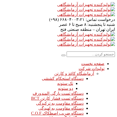
درخواست تماس:
۲۱-۶۶۸۰۴۰۰۳ (۹۸+)
شنبه تا پنجشنبه:
۸ صبح تا ۶ عصر
ایران
تهران – منطقه صنعتی فتح
صفحه نخست
تولیدات شرکت
آزمایشگاه کاغذ و کارتن
دستگاه استحکام کششی
تک ستونه
دو ستونه
دستگاه تست پارگی المندورف
دستگاه تست فشار کارتن BCT
دستگاه مقاومت به ترکیدگی
دستگاه مقاومت به لهیدگی
دستگاه ضریب اصطکاک C.O.F