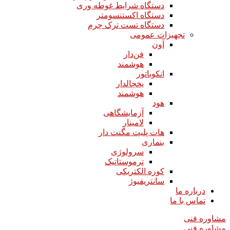
دستگاه شرایط غوطه وری
دستگاه اکستنسومتر
دستگاه تست ترک چرم
تجهیزات عمومی
آون
فن‌دار
هوشمند
انکوباتور
یخچالدار
هوشمند
هود
آزمایشگاهی
لامینار​​​​​​​
هات پلیت مگنت دار​​​​​​​
بنماری
سرولوژی
ترموستاتیک
کوره الکتریکی
سانتریفیوژ
درباره ما
تماس با ما
مشاوره فنی
مشاوره فنی