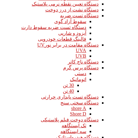
دستگاه تعیین نقطه نرمی پلاستیک
دستگاه نشت از درز دوخت
دستگاه تست ضربه
سقوط آزاد گوی
دستگاه تست ضربه سقوط دارت
آیزود و شارپی
فالینگ قطعات خودرویی
دستگاه مقامت در برابر نورUV
UVA
UVB
دستگاه ناچ کاتر
دستگاه پرس گرم
دستی
اتوماتیک
30 تن
40 تن
دستگاه تست پایداری حرارتی
دستگاه سختی سنج
shore A
Shore D
دستگاه دوخت فیلم پلاستیکی
تک ایستگاهه
سه ایستگاهه
دستگاه هیدرواستاتیک