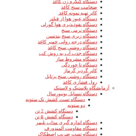
دستگاه کنگره زن کاغذ
ضخامت سنج کاغذ
کاتر تهیه نمونه کاغذ
دستگاه عبور هوا از فیلتر
دستگاه نفوذپذیری هوا گورلی
دستگاه نرمی سنج
دستگاه زبری سنج بندتسن
دستگاه درجه روانی خمیر کاغذ
دستگاه روشنی سنج کاغذ
دستگاه جذب آب به روش کب
دستگاه مشروط ساز
دستگاه تا خوردگی
کاتر گردبر گرماژ
دستگاه روشنی سنج پرتابل
رول فشاری کاغذ
آزمایشگاه پلاستیک و لاستیک
دستگاه تنسایل یونیورسال
دستگاه تست کشش تک ستونه
دو ستونه
دستگاه کشش 2 تن
دستگاه کشش ۵ تن
دستگاه اندازه گیری مذاب پلیمر
دستگاه مقاومت المندورف
دستگاه تست ضریب اصطکاک