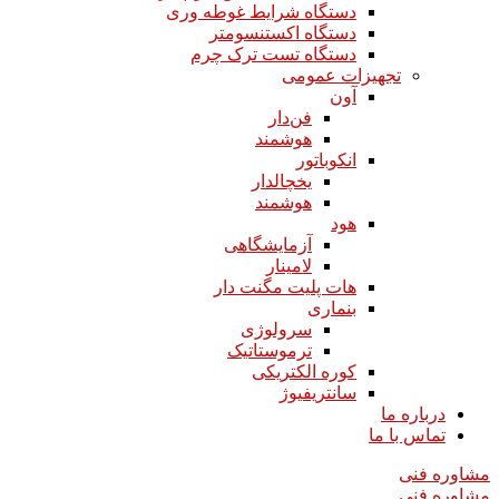
دستگاه شرایط غوطه وری
دستگاه اکستنسومتر
دستگاه تست ترک چرم
تجهیزات عمومی
آون
فن‌دار
هوشمند
انکوباتور
یخچالدار
هوشمند
هود
آزمایشگاهی
لامینار​​​​​​​
هات پلیت مگنت دار​​​​​​​
بنماری
سرولوژی
ترموستاتیک
کوره الکتریکی
سانتریفیوژ
درباره ما
تماس با ما
مشاوره فنی
مشاوره فنی