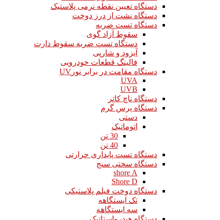
دستگاه تعیین نقطه نرمی پلاستیک
دستگاه نشت از درز دوخت
دستگاه تست ضربه
سقوط آزاد گوی
دستگاه تست ضربه سقوط دارت
آیزود و شارپی
فالینگ قطعات خودرویی
دستگاه مقامت در برابر نورUV
UVA
UVB
دستگاه ناچ کاتر
دستگاه پرس گرم
دستی
اتوماتیک
30 تن
40 تن
دستگاه تست پایداری حرارتی
دستگاه سختی سنج
shore A
Shore D
دستگاه دوخت فیلم پلاستیکی
تک ایستگاهه
سه ایستگاهه
دستگاه هیدرواستاتیک