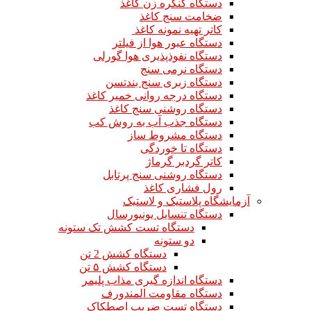
دستگاه کنگره زن کاغذ
ضخامت سنج کاغذ
کاتر تهیه نمونه کاغذ
دستگاه عبور هوا از فیلتر
دستگاه نفوذپذیری هوا گورلی
دستگاه نرمی سنج
دستگاه زبری سنج بندتسن
دستگاه درجه روانی خمیر کاغذ
دستگاه روشنی سنج کاغذ
دستگاه جذب آب به روش کب
دستگاه مشروط ساز
دستگاه تا خوردگی
کاتر گردبر گرماژ
دستگاه روشنی سنج پرتابل
رول فشاری کاغذ
آزمایشگاه پلاستیک و لاستیک
دستگاه تنسایل یونیورسال
دستگاه تست کشش تک ستونه
دو ستونه
دستگاه کشش 2 تن
دستگاه کشش ۵ تن
دستگاه اندازه گیری مذاب پلیمر
دستگاه مقاومت المندورف
دستگاه تست ضریب اصطکاک