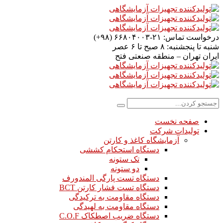
درخواست تماس:
۲۱-۶۶۸۰۴۰۰۳ (۹۸+)
شنبه تا پنجشنبه:
۸ صبح تا ۶ عصر
ایران
تهران – منطقه صنعتی فتح
صفحه نخست
تولیدات شرکت
آزمایشگاه کاغذ و کارتن
دستگاه استحکام کششی
تک ستونه
دو ستونه
دستگاه تست پارگی المندورف
دستگاه تست فشار کارتن BCT
دستگاه مقاومت به ترکیدگی
دستگاه مقاومت به لهیدگی
دستگاه ضریب اصطکاک C.O.F