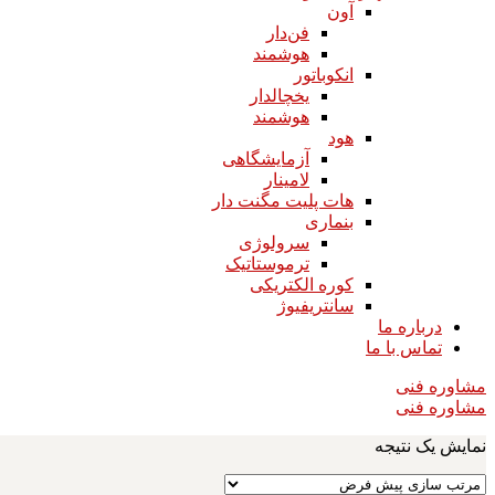
آون
فن‌دار
هوشمند
انکوباتور
یخچالدار
هوشمند
هود
آزمایشگاهی
لامینار​​​​​​​
هات پلیت مگنت دار​​​​​​​
بنماری
سرولوژی
ترموستاتیک
کوره الکتریکی
سانتریفیوژ
درباره ما
تماس با ما
مشاوره فنی
مشاوره فنی
نمایش یک نتیجه