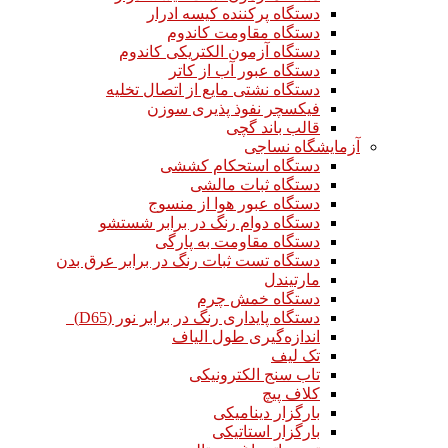
دستگاه پرکننده کیسه ادرار
دستگاه مقاومت کاندوم
دستگاه آزمون الکتریکی کاندوم
دستگاه عبور آب از کاتر
دستگاه نشتی مایع از اتصال تخلیه
فیکسچر نفوذ پذیری سوزن
قالب باند گچی
آزمایشگاه نساجی
دستگاه استحکام کششی
دستگاه ثبات مالشی
دستگاه عبور هوا از منسوج
دستگاه دوام رنگ در برابر شستشو
دستگاه مقاومت به پارگی
دستگاه تست ثبات رنگ در برابر عرق بدن
مارتیندل
دستگاه خمش چرم
دستگاه پایداری رنگ در برابر نور (D65)
اندازه‌گیری طول الیاف
تک لیف
تاب سنج الکترونیکی
کلاف پیچ
بارگزار دینامیکی
بارگزار استاتیکی