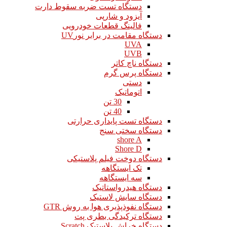
دستگاه تست ضربه سقوط دارت
آیزود و شارپی
فالینگ قطعات خودرویی
دستگاه مقامت در برابر نورUV
UVA
UVB
دستگاه ناچ کاتر
دستگاه پرس گرم
دستی
اتوماتیک
30 تن
40 تن
دستگاه تست پایداری حرارتی
دستگاه سختی سنج
shore A
Shore D
دستگاه دوخت فیلم پلاستیکی
تک ایستگاهه
سه ایستگاهه
دستگاه هیدرواستاتیک
دستگاه سایش لاستیک
دستگاه نفوذپذیری هوا به روش GTR
دستگاه ترکیدگی بطری پت
دستگاه خراش پلاستیک Scratch