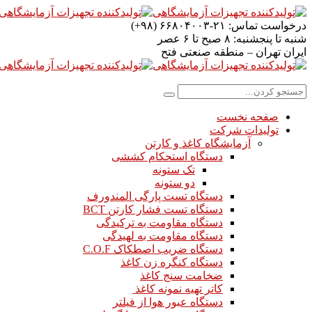
درخواست تماس:
۲۱-۶۶۸۰۴۰۰۳ (۹۸+)
شنبه تا پنجشنبه:
۸ صبح تا ۶ عصر
ایران
تهران – منطقه صنعتی فتح
صفحه نخست
تولیدات شرکت
آزمایشگاه کاغذ و کارتن
دستگاه استحکام کششی
تک ستونه
دو ستونه
دستگاه تست پارگی المندورف
دستگاه تست فشار کارتن BCT
دستگاه مقاومت به ترکیدگی
دستگاه مقاومت به لهیدگی
دستگاه ضریب اصطکاک C.O.F
دستگاه کنگره زن کاغذ
ضخامت سنج کاغذ
کاتر تهیه نمونه کاغذ
دستگاه عبور هوا از فیلتر