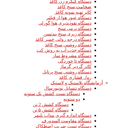
دستگاه کنگره زن کاغذ
ضخامت سنج کاغذ
کاتر تهیه نمونه کاغذ
دستگاه عبور هوا از فیلتر
دستگاه نفوذپذیری هوا گورلی
دستگاه نرمی سنج
دستگاه زبری سنج بندتسن
دستگاه درجه روانی خمیر کاغذ
دستگاه روشنی سنج کاغذ
دستگاه جذب آب به روش کب
دستگاه مشروط ساز
دستگاه تا خوردگی
کاتر گردبر گرماژ
دستگاه روشنی سنج پرتابل
رول فشاری کاغذ
آزمایشگاه پلاستیک و لاستیک
دستگاه تنسایل یونیورسال
دستگاه تست کشش تک ستونه
دو ستونه
دستگاه کشش 2 تن
دستگاه کشش ۵ تن
دستگاه اندازه گیری مذاب پلیمر
دستگاه مقاومت المندورف
دستگاه تست ضریب اصطکاک