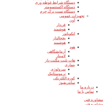
دستگاه شرایط غوطه وری
دستگاه اکستنسومتر
دستگاه تست ترک چرم
تجهیزات عمومی
آون
فن‌دار
هوشمند
انکوباتور
یخچالدار
هوشمند
هود
آزمایشگاهی
لامینار​​​​​​​
هات پلیت مگنت دار​​​​​​​
بنماری
سرولوژی
ترموستاتیک
کوره الکتریکی
سانتریفیوژ
درباره ما
تماس با ما
مشاوره فنی
مشاوره فنی