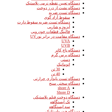
دستگاه تعیین نقطه نرمی پلاستیک
دستگاه نشت از درز دوخت
دستگاه تست ضربه
سقوط آزاد گوی
دستگاه تست ضربه سقوط دارت
آیزود و شارپی
فالینگ قطعات خودرویی
دستگاه مقامت در برابر نورUV
UVA
UVB
دستگاه ناچ کاتر
دستگاه پرس گرم
دستی
اتوماتیک
30 تن
40 تن
دستگاه تست پایداری حرارتی
دستگاه سختی سنج
shore A
Shore D
دستگاه دوخت فیلم پلاستیکی
تک ایستگاهه
سه ایستگاهه
دستگاه هیدرواستاتیک