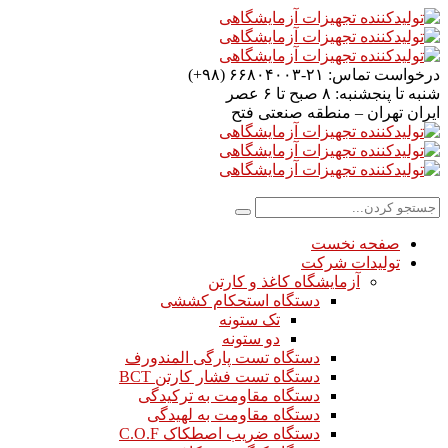
درخواست تماس:
۲۱-۶۶۸۰۴۰۰۳ (۹۸+)
شنبه تا پنجشنبه:
۸ صبح تا ۶ عصر
ایران
تهران – منطقه صنعتی فتح
صفحه نخست
تولیدات شرکت
آزمایشگاه کاغذ و کارتن
دستگاه استحکام کششی
تک ستونه
دو ستونه
دستگاه تست پارگی المندورف
دستگاه تست فشار کارتن BCT
دستگاه مقاومت به ترکیدگی
دستگاه مقاومت به لهیدگی
دستگاه ضریب اصطکاک C.O.F