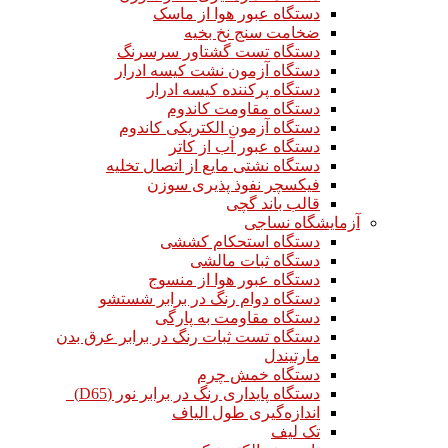
دستگاه عبور هوا از ماسک
ضخامت سنج نخ بخیه
دستگاه تست گشتاور سرسرنگ
دستگاه آزمون نشت کیسه ادرار
دستگاه پرکننده کیسه ادرار
دستگاه مقاومت کاندوم
دستگاه آزمون الکتریکی کاندوم
دستگاه عبور آب از کاتر
دستگاه نشتی مایع از اتصال تخلیه
فیکسچر نفوذ پذیری سوزن
قالب باند گچی
آزمایشگاه نساجی
دستگاه استحکام کششی
دستگاه ثبات مالشی
دستگاه عبور هوا از منسوج
دستگاه دوام رنگ در برابر شستشو
دستگاه مقاومت به پارگی
دستگاه تست ثبات رنگ در برابر عرق بدن
مارتیندل
دستگاه خمش چرم
دستگاه پایداری رنگ در برابر نور (D65)
اندازه‌گیری طول الیاف
تک لیف