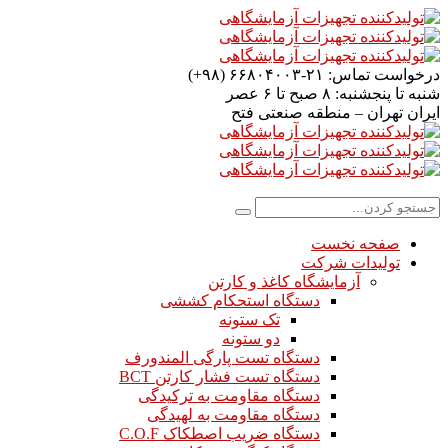
درخواست تماس:
۲۱-۶۶۸۰۴۰۰۳ (۹۸+)
شنبه تا پنجشنبه:
۸ صبح تا ۶ عصر
ایران
تهران – منطقه صنعتی فتح
صفحه نخست
تولیدات شرکت
آزمایشگاه کاغذ و کارتن
دستگاه استحکام کششی
تک ستونه
دو ستونه
دستگاه تست پارگی المندورف
دستگاه تست فشار کارتن BCT
دستگاه مقاومت به ترکیدگی
دستگاه مقاومت به لهیدگی
دستگاه ضریب اصطکاک C.O.F