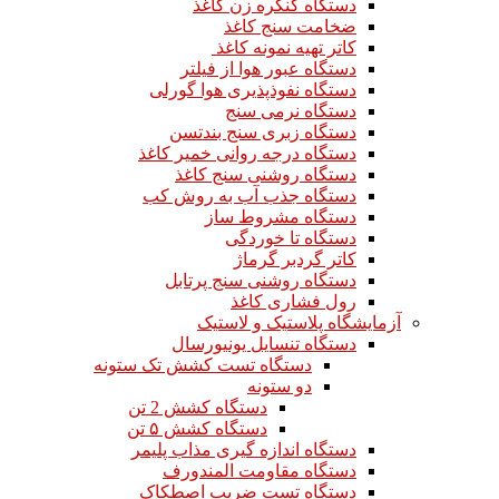
دستگاه کنگره زن کاغذ
ضخامت سنج کاغذ
کاتر تهیه نمونه کاغذ
دستگاه عبور هوا از فیلتر
دستگاه نفوذپذیری هوا گورلی
دستگاه نرمی سنج
دستگاه زبری سنج بندتسن
دستگاه درجه روانی خمیر کاغذ
دستگاه روشنی سنج کاغذ
دستگاه جذب آب به روش کب
دستگاه مشروط ساز
دستگاه تا خوردگی
کاتر گردبر گرماژ
دستگاه روشنی سنج پرتابل
رول فشاری کاغذ
آزمایشگاه پلاستیک و لاستیک
دستگاه تنسایل یونیورسال
دستگاه تست کشش تک ستونه
دو ستونه
دستگاه کشش 2 تن
دستگاه کشش ۵ تن
دستگاه اندازه گیری مذاب پلیمر
دستگاه مقاومت المندورف
دستگاه تست ضریب اصطکاک