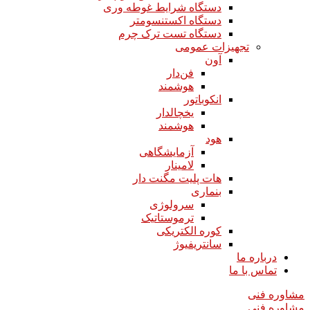
دستگاه شرایط غوطه وری
دستگاه اکستنسومتر
دستگاه تست ترک چرم
تجهیزات عمومی
آون
فن‌دار
هوشمند
انکوباتور
یخچالدار
هوشمند
هود
آزمایشگاهی
لامینار​​​​​​​
هات پلیت مگنت دار​​​​​​​
بنماری
سرولوژی
ترموستاتیک
کوره الکتریکی
سانتریفیوژ
درباره ما
تماس با ما
مشاوره فنی
مشاوره فنی