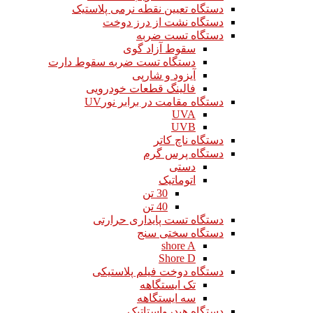
دستگاه تعیین نقطه نرمی پلاستیک
دستگاه نشت از درز دوخت
دستگاه تست ضربه
سقوط آزاد گوی
دستگاه تست ضربه سقوط دارت
آیزود و شارپی
فالینگ قطعات خودرویی
دستگاه مقامت در برابر نورUV
UVA
UVB
دستگاه ناچ کاتر
دستگاه پرس گرم
دستی
اتوماتیک
30 تن
40 تن
دستگاه تست پایداری حرارتی
دستگاه سختی سنج
shore A
Shore D
دستگاه دوخت فیلم پلاستیکی
تک ایستگاهه
سه ایستگاهه
دستگاه هیدرواستاتیک