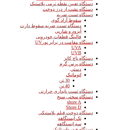
دستگاه تعیین نقطه نرمی پلاستیک
دستگاه نشت از درز دوخت
دستگاه تست ضربه
سقوط آزاد گوی
دستگاه تست ضربه سقوط دارت
آیزود و شارپی
فالینگ قطعات خودرویی
دستگاه مقامت در برابر نورUV
UVA
UVB
دستگاه ناچ کاتر
دستگاه پرس گرم
دستی
اتوماتیک
30 تن
40 تن
دستگاه تست پایداری حرارتی
دستگاه سختی سنج
shore A
Shore D
دستگاه دوخت فیلم پلاستیکی
تک ایستگاهه
سه ایستگاهه
دستگاه هیدرواستاتیک