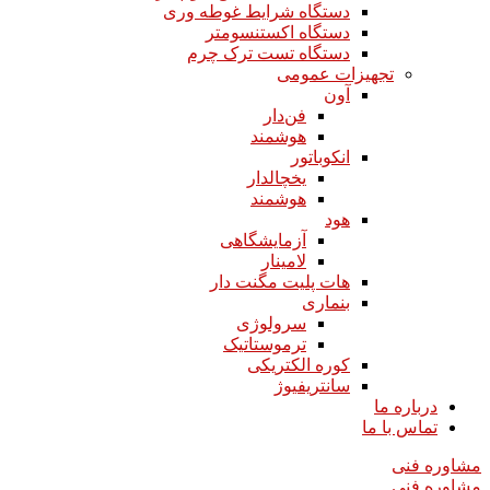
دستگاه شرایط غوطه وری
دستگاه اکستنسومتر
دستگاه تست ترک چرم
تجهیزات عمومی
آون
فن‌دار
هوشمند
انکوباتور
یخچالدار
هوشمند
هود
آزمایشگاهی
لامینار​​​​​​​
هات پلیت مگنت دار​​​​​​​
بنماری
سرولوژی
ترموستاتیک
کوره الکتریکی
سانتریفیوژ
درباره ما
تماس با ما
مشاوره فنی
مشاوره فنی