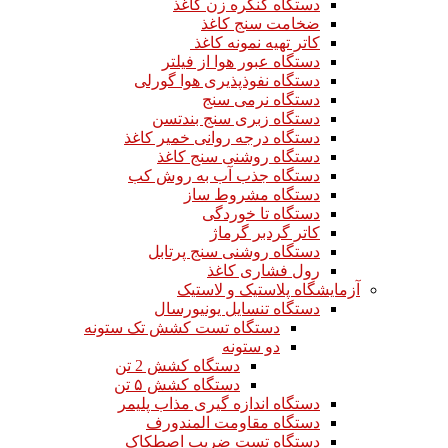
دستگاه کنگره زن کاغذ
ضخامت سنج کاغذ
کاتر تهیه نمونه کاغذ
دستگاه عبور هوا از فیلتر
دستگاه نفوذپذیری هوا گورلی
دستگاه نرمی سنج
دستگاه زبری سنج بندتسن
دستگاه درجه روانی خمیر کاغذ
دستگاه روشنی سنج کاغذ
دستگاه جذب آب به روش کب
دستگاه مشروط ساز
دستگاه تا خوردگی
کاتر گردبر گرماژ
دستگاه روشنی سنج پرتابل
رول فشاری کاغذ
آزمایشگاه پلاستیک و لاستیک
دستگاه تنسایل یونیورسال
دستگاه تست کشش تک ستونه
دو ستونه
دستگاه کشش 2 تن
دستگاه کشش ۵ تن
دستگاه اندازه گیری مذاب پلیمر
دستگاه مقاومت المندورف
دستگاه تست ضریب اصطکاک