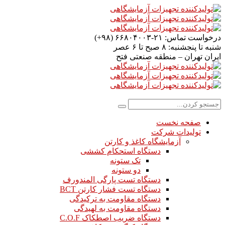
درخواست تماس:
۲۱-۶۶۸۰۴۰۰۳ (۹۸+)
شنبه تا پنجشنبه:
۸ صبح تا ۶ عصر
ایران
تهران – منطقه صنعتی فتح
صفحه نخست
تولیدات شرکت
آزمایشگاه کاغذ و کارتن
دستگاه استحکام کششی
تک ستونه
دو ستونه
دستگاه تست پارگی المندورف
دستگاه تست فشار کارتن BCT
دستگاه مقاومت به ترکیدگی
دستگاه مقاومت به لهیدگی
دستگاه ضریب اصطکاک C.O.F