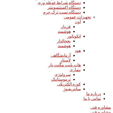
دستگاه شرایط غوطه وری
دستگاه اکستنسومتر
دستگاه تست ترک چرم
تجهیزات عمومی
آون
فن‌دار
هوشمند
انکوباتور
یخچالدار
هوشمند
هود
آزمایشگاهی
لامینار​​​​​​​
هات پلیت مگنت دار​​​​​​​
بنماری
سرولوژی
ترموستاتیک
کوره الکتریکی
سانتریفیوژ
درباره ما
تماس با ما
مشاوره فنی
مشاوره فنی