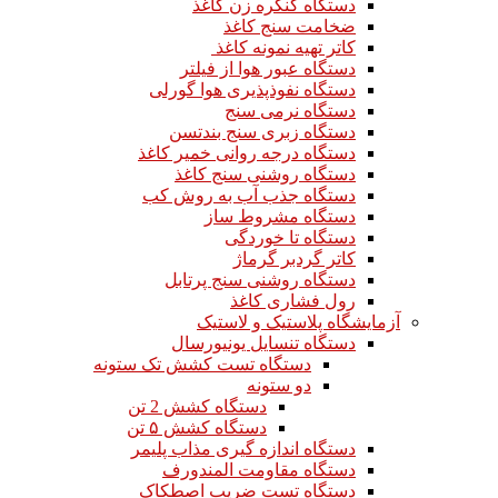
دستگاه کنگره زن کاغذ
ضخامت سنج کاغذ
کاتر تهیه نمونه کاغذ
دستگاه عبور هوا از فیلتر
دستگاه نفوذپذیری هوا گورلی
دستگاه نرمی سنج
دستگاه زبری سنج بندتسن
دستگاه درجه روانی خمیر کاغذ
دستگاه روشنی سنج کاغذ
دستگاه جذب آب به روش کب
دستگاه مشروط ساز
دستگاه تا خوردگی
کاتر گردبر گرماژ
دستگاه روشنی سنج پرتابل
رول فشاری کاغذ
آزمایشگاه پلاستیک و لاستیک
دستگاه تنسایل یونیورسال
دستگاه تست کشش تک ستونه
دو ستونه
دستگاه کشش 2 تن
دستگاه کشش ۵ تن
دستگاه اندازه گیری مذاب پلیمر
دستگاه مقاومت المندورف
دستگاه تست ضریب اصطکاک