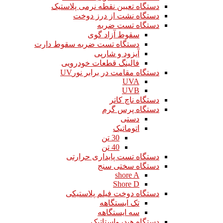
دستگاه تعیین نقطه نرمی پلاستیک
دستگاه نشت از درز دوخت
دستگاه تست ضربه
سقوط آزاد گوی
دستگاه تست ضربه سقوط دارت
آیزود و شارپی
فالینگ قطعات خودرویی
دستگاه مقامت در برابر نورUV
UVA
UVB
دستگاه ناچ کاتر
دستگاه پرس گرم
دستی
اتوماتیک
30 تن
40 تن
دستگاه تست پایداری حرارتی
دستگاه سختی سنج
shore A
Shore D
دستگاه دوخت فیلم پلاستیکی
تک ایستگاهه
سه ایستگاهه
دستگاه هیدرواستاتیک