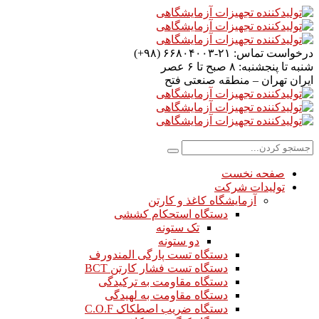
درخواست تماس:
۲۱-۶۶۸۰۴۰۰۳ (۹۸+)
شنبه تا پنجشنبه:
۸ صبح تا ۶ عصر
ایران
تهران – منطقه صنعتی فتح
صفحه نخست
تولیدات شرکت
آزمایشگاه کاغذ و کارتن
دستگاه استحکام کششی
تک ستونه
دو ستونه
دستگاه تست پارگی المندورف
دستگاه تست فشار کارتن BCT
دستگاه مقاومت به ترکیدگی
دستگاه مقاومت به لهیدگی
دستگاه ضریب اصطکاک C.O.F