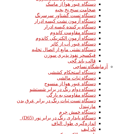
دستگاه عبور هوا از ماسک
ضخامت سنج نخ بخیه
دستگاه تست گشتاور سرسرنگ
دستگاه آزمون نشت کیسه ادرار
دستگاه پرکننده کیسه ادرار
دستگاه مقاومت کاندوم
دستگاه آزمون الکتریکی کاندوم
دستگاه عبور آب از کاتر
دستگاه نشتی مایع از اتصال تخلیه
فیکسچر نفوذ پذیری سوزن
قالب باند گچی
آزمایشگاه نساجی
دستگاه استحکام کششی
دستگاه ثبات مالشی
دستگاه عبور هوا از منسوج
دستگاه دوام رنگ در برابر شستشو
دستگاه مقاومت به پارگی
دستگاه تست ثبات رنگ در برابر عرق بدن
مارتیندل
دستگاه خمش چرم
دستگاه پایداری رنگ در برابر نور (D65)
اندازه‌گیری طول الیاف
تک لیف