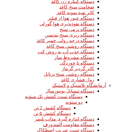
دستگاه کنگره زن کاغذ
ضخامت سنج کاغذ
کاتر تهیه نمونه کاغذ
دستگاه عبور هوا از فیلتر
دستگاه نفوذپذیری هوا گورلی
دستگاه نرمی سنج
دستگاه زبری سنج بندتسن
دستگاه درجه روانی خمیر کاغذ
دستگاه روشنی سنج کاغذ
دستگاه جذب آب به روش کب
دستگاه مشروط ساز
دستگاه تا خوردگی
کاتر گردبر گرماژ
دستگاه روشنی سنج پرتابل
رول فشاری کاغذ
آزمایشگاه پلاستیک و لاستیک
دستگاه تنسایل یونیورسال
دستگاه تست کشش تک ستونه
دو ستونه
دستگاه کشش 2 تن
دستگاه کشش ۵ تن
دستگاه اندازه گیری مذاب پلیمر
دستگاه مقاومت المندورف
دستگاه تست ضریب اصطکاک