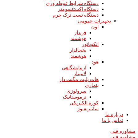
دستگاه شرایط غوطه وری
دستگاه اکستنسومتر
دستگاه تست ترک چرم
تجهیزات عمومی
آون
فن‌دار
هوشمند
انکوباتور
یخچالدار
هوشمند
هود
آزمایشگاهی
لامینار​​​​​​​
هات پلیت مگنت دار​​​​​​​
بنماری
سرولوژی
ترموستاتیک
کوره الکتریکی
سانتریفیوژ
درباره ما
تماس با ما
مشاوره فنی
مشاوره فنی