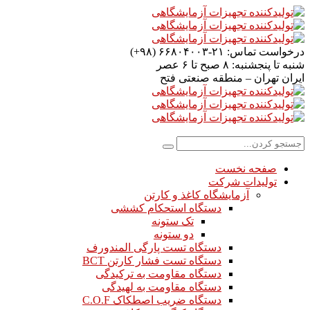
درخواست تماس:
۲۱-۶۶۸۰۴۰۰۳ (۹۸+)
شنبه تا پنجشنبه:
۸ صبح تا ۶ عصر
ایران
تهران – منطقه صنعتی فتح
صفحه نخست
تولیدات شرکت
آزمایشگاه کاغذ و کارتن
دستگاه استحکام کششی
تک ستونه
دو ستونه
دستگاه تست پارگی المندورف
دستگاه تست فشار کارتن BCT
دستگاه مقاومت به ترکیدگی
دستگاه مقاومت به لهیدگی
دستگاه ضریب اصطکاک C.O.F