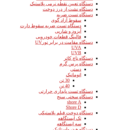
دستگاه تعیین نقطه نرمی پلاستیک
دستگاه نشت از درز دوخت
دستگاه تست ضربه
سقوط آزاد گوی
دستگاه تست ضربه سقوط دارت
آیزود و شارپی
فالینگ قطعات خودرویی
دستگاه مقامت در برابر نورUV
UVA
UVB
دستگاه ناچ کاتر
دستگاه پرس گرم
دستی
اتوماتیک
30 تن
40 تن
دستگاه تست پایداری حرارتی
دستگاه سختی سنج
shore A
Shore D
دستگاه دوخت فیلم پلاستیکی
تک ایستگاهه
سه ایستگاهه
دستگاه هیدرواستاتیک