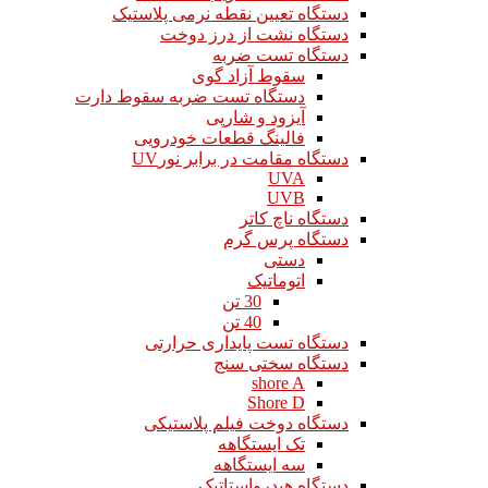
دستگاه تعیین نقطه نرمی پلاستیک
دستگاه نشت از درز دوخت
دستگاه تست ضربه
سقوط آزاد گوی
دستگاه تست ضربه سقوط دارت
آیزود و شارپی
فالینگ قطعات خودرویی
دستگاه مقامت در برابر نورUV
UVA
UVB
دستگاه ناچ کاتر
دستگاه پرس گرم
دستی
اتوماتیک
30 تن
40 تن
دستگاه تست پایداری حرارتی
دستگاه سختی سنج
shore A
Shore D
دستگاه دوخت فیلم پلاستیکی
تک ایستگاهه
سه ایستگاهه
دستگاه هیدرواستاتیک