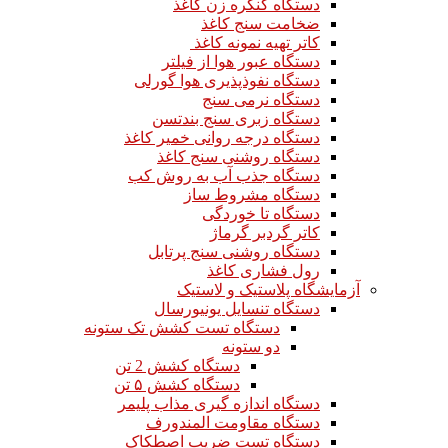
دستگاه کنگره زن کاغذ
ضخامت سنج کاغذ
کاتر تهیه نمونه کاغذ
دستگاه عبور هوا از فیلتر
دستگاه نفوذپذیری هوا گورلی
دستگاه نرمی سنج
دستگاه زبری سنج بندتسن
دستگاه درجه روانی خمیر کاغذ
دستگاه روشنی سنج کاغذ
دستگاه جذب آب به روش کب
دستگاه مشروط ساز
دستگاه تا خوردگی
کاتر گردبر گرماژ
دستگاه روشنی سنج پرتابل
رول فشاری کاغذ
آزمایشگاه پلاستیک و لاستیک
دستگاه تنسایل یونیورسال
دستگاه تست کشش تک ستونه
دو ستونه
دستگاه کشش 2 تن
دستگاه کشش ۵ تن
دستگاه اندازه گیری مذاب پلیمر
دستگاه مقاومت المندورف
دستگاه تست ضریب اصطکاک