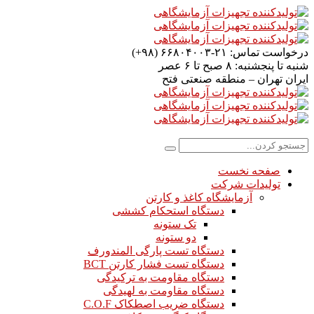
درخواست تماس:
۲۱-۶۶۸۰۴۰۰۳ (۹۸+)
شنبه تا پنجشنبه:
۸ صبح تا ۶ عصر
ایران
تهران – منطقه صنعتی فتح
صفحه نخست
تولیدات شرکت
آزمایشگاه کاغذ و کارتن
دستگاه استحکام کششی
تک ستونه
دو ستونه
دستگاه تست پارگی المندورف
دستگاه تست فشار کارتن BCT
دستگاه مقاومت به ترکیدگی
دستگاه مقاومت به لهیدگی
دستگاه ضریب اصطکاک C.O.F