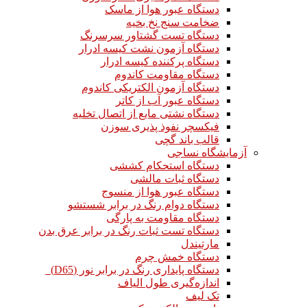
دستگاه عبور هوا از ماسک
ضخامت سنج نخ بخیه
دستگاه تست گشتاور سرسرنگ
دستگاه آزمون نشت کیسه ادرار
دستگاه پرکننده کیسه ادرار
دستگاه مقاومت کاندوم
دستگاه آزمون الکتریکی کاندوم
دستگاه عبور آب از کاتر
دستگاه نشتی مایع از اتصال تخلیه
فیکسچر نفوذ پذیری سوزن
قالب باند گچی
آزمایشگاه نساجی
دستگاه استحکام کششی
دستگاه ثبات مالشی
دستگاه عبور هوا از منسوج
دستگاه دوام رنگ در برابر شستشو
دستگاه مقاومت به پارگی
دستگاه تست ثبات رنگ در برابر عرق بدن
مارتیندل
دستگاه خمش چرم
دستگاه پایداری رنگ در برابر نور (D65)
اندازه‌گیری طول الیاف
تک لیف