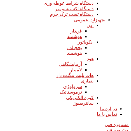
دستگاه شرایط غوطه وری
دستگاه اکستنسومتر
دستگاه تست ترک چرم
تجهیزات عمومی
آون
فن‌دار
هوشمند
انکوباتور
یخچالدار
هوشمند
هود
آزمایشگاهی
لامینار​​​​​​​
هات پلیت مگنت دار​​​​​​​
بنماری
سرولوژی
ترموستاتیک
کوره الکتریکی
سانتریفیوژ
درباره ما
تماس با ما
مشاوره فنی
مشاوره فنی