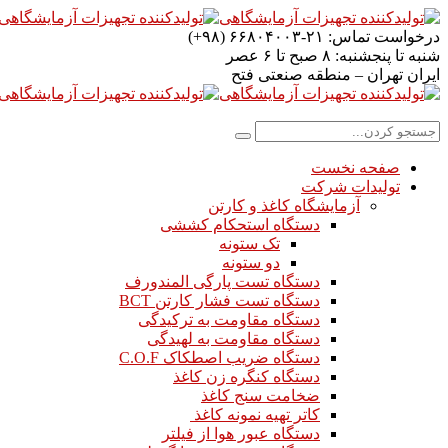
درخواست تماس:
۲۱-۶۶۸۰۴۰۰۳ (۹۸+)
شنبه تا پنجشنبه:
۸ صبح تا ۶ عصر
ایران
تهران – منطقه صنعتی فتح
صفحه نخست
تولیدات شرکت
آزمایشگاه کاغذ و کارتن
دستگاه استحکام کششی
تک ستونه
دو ستونه
دستگاه تست پارگی المندورف
دستگاه تست فشار کارتن BCT
دستگاه مقاومت به ترکیدگی
دستگاه مقاومت به لهیدگی
دستگاه ضریب اصطکاک C.O.F
دستگاه کنگره زن کاغذ
ضخامت سنج کاغذ
کاتر تهیه نمونه کاغذ
دستگاه عبور هوا از فیلتر