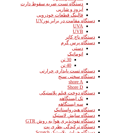
دستگاه تست ضربه سقوط دارت
آیزود و شارپی
فالینگ قطعات خودرویی
دستگاه مقامت در برابر نورUV
UVA
UVB
دستگاه ناچ کاتر
دستگاه پرس گرم
دستی
اتوماتیک
30 تن
40 تن
دستگاه تست پایداری حرارتی
دستگاه سختی سنج
shore A
Shore D
دستگاه دوخت فیلم پلاستیکی
تک ایستگاهه
سه ایستگاهه
دستگاه هیدرواستاتیک
دستگاه سایش لاستیک
دستگاه نفوذپذیری هوا به روش GTR
دستگاه ترکیدگی بطری پت
دستگاه خراش پلاستیک Scratch