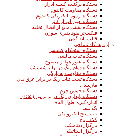
دستگاه پرکننده کیسه ادرار
دستگاه مقاومت کاندوم
دستگاه آزمون الکتریکی کاندوم
دستگاه عبور آب از کاتر
دستگاه نشتی مایع از اتصال تخلیه
فیکسچر نفوذ پذیری سوزن
قالب باند گچی
آزمایشگاه نساجی
دستگاه استحکام کششی
دستگاه ثبات مالشی
دستگاه عبور هوا از منسوج
دستگاه دوام رنگ در برابر شستشو
دستگاه مقاومت به پارگی
دستگاه تست ثبات رنگ در برابر عرق بدن
مارتیندل
دستگاه خمش چرم
دستگاه پایداری رنگ در برابر نور (D65)
اندازه‌گیری طول الیاف
تک لیف
تاب سنج الکترونیکی
کلاف پیچ
بارگزار دینامیکی
بارگزار استاتیکی