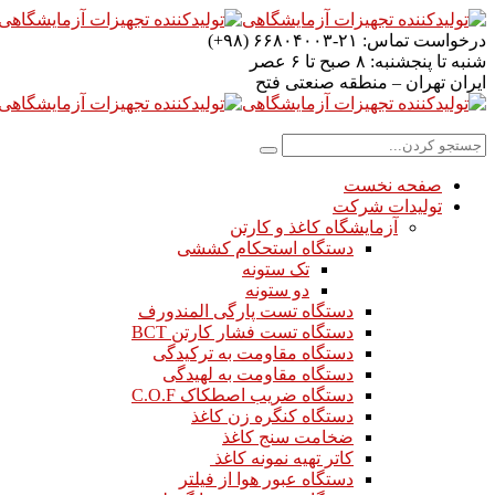
درخواست تماس:
۲۱-۶۶۸۰۴۰۰۳ (۹۸+)
شنبه تا پنجشنبه:
۸ صبح تا ۶ عصر
ایران
تهران – منطقه صنعتی فتح
صفحه نخست
تولیدات شرکت
آزمایشگاه کاغذ و کارتن
دستگاه استحکام کششی
تک ستونه
دو ستونه
دستگاه تست پارگی المندورف
دستگاه تست فشار کارتن BCT
دستگاه مقاومت به ترکیدگی
دستگاه مقاومت به لهیدگی
دستگاه ضریب اصطکاک C.O.F
دستگاه کنگره زن کاغذ
ضخامت سنج کاغذ
کاتر تهیه نمونه کاغذ
دستگاه عبور هوا از فیلتر