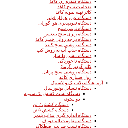
دستگاه کنگره زن کاغذ
ضخامت سنج کاغذ
کاتر تهیه نمونه کاغذ
دستگاه عبور هوا از فیلتر
دستگاه نفوذپذیری هوا گورلی
دستگاه نرمی سنج
دستگاه زبری سنج بندتسن
دستگاه درجه روانی خمیر کاغذ
دستگاه روشنی سنج کاغذ
دستگاه جذب آب به روش کب
دستگاه مشروط ساز
دستگاه تا خوردگی
کاتر گردبر گرماژ
دستگاه روشنی سنج پرتابل
رول فشاری کاغذ
آزمایشگاه پلاستیک و لاستیک
دستگاه تنسایل یونیورسال
دستگاه تست کشش تک ستونه
دو ستونه
دستگاه کشش 2 تن
دستگاه کشش ۵ تن
دستگاه اندازه گیری مذاب پلیمر
دستگاه مقاومت المندورف
دستگاه تست ضریب اصطکاک