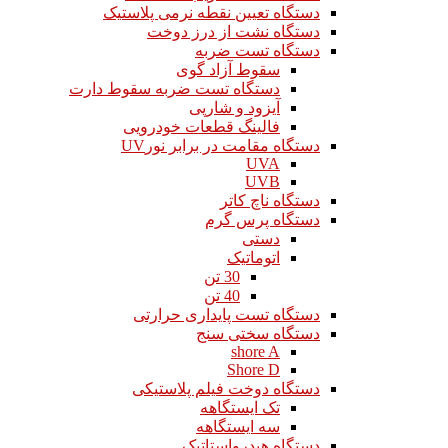
دستگاه تعیین نقطه نرمی پلاستیک
دستگاه نشت از درز دوخت
دستگاه تست ضربه
سقوط آزاد گوی
دستگاه تست ضربه سقوط دارت
آیزود و شارپی
فالینگ قطعات خودرویی
دستگاه مقامت در برابر نورUV
UVA
UVB
دستگاه ناچ کاتر
دستگاه پرس گرم
دستی
اتوماتیک
30 تن
40 تن
دستگاه تست پایداری حرارتی
دستگاه سختی سنج
shore A
Shore D
دستگاه دوخت فیلم پلاستیکی
تک ایستگاهه
سه ایستگاهه
دستگاه هیدرواستاتیک