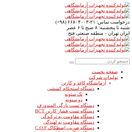
درخواست تماس:
۲۱-۶۶۸۰۴۰۰۳ (۹۸+)
شنبه تا پنجشنبه:
۸ صبح تا ۶ عصر
ایران
تهران – منطقه صنعتی فتح
صفحه نخست
تولیدات شرکت
آزمایشگاه کاغذ و کارتن
دستگاه استحکام کششی
تک ستونه
دو ستونه
دستگاه تست پارگی المندورف
دستگاه تست فشار کارتن BCT
دستگاه مقاومت به ترکیدگی
دستگاه مقاومت به لهیدگی
دستگاه ضریب اصطکاک C.O.F