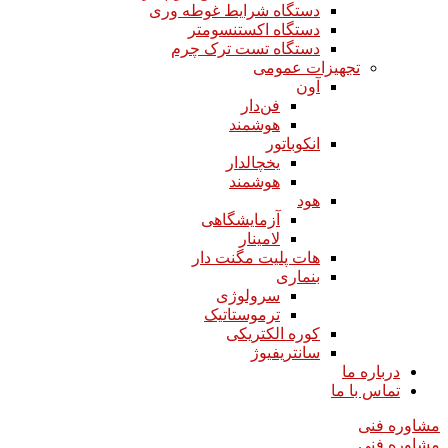
دستگاه شرایط غوطه وری
دستگاه اکستنسومتر
دستگاه تست ترک چرم
تجهیزات عمومی
آون
فن‌دار
هوشمند
انکوباتور
یخچالدار
هوشمند
هود
آزمایشگاهی
لامینار​​​​​​​
هات پلیت مگنت دار​​​​​​​
بنماری
سرولوژی
ترموستاتیک
کوره الکتریکی
سانتریفیوژ
درباره ما
تماس با ما
مشاوره فنی
مشاوره فنی