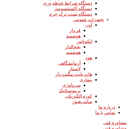
دستگاه شرایط غوطه وری
دستگاه اکستنسومتر
دستگاه تست ترک چرم
تجهیزات عمومی
آون
فن‌دار
هوشمند
انکوباتور
یخچالدار
هوشمند
هود
آزمایشگاهی
لامینار​​​​​​​
هات پلیت مگنت دار​​​​​​​
بنماری
سرولوژی
ترموستاتیک
کوره الکتریکی
سانتریفیوژ
درباره ما
تماس با ما
مشاوره فنی
مشاوره فنی