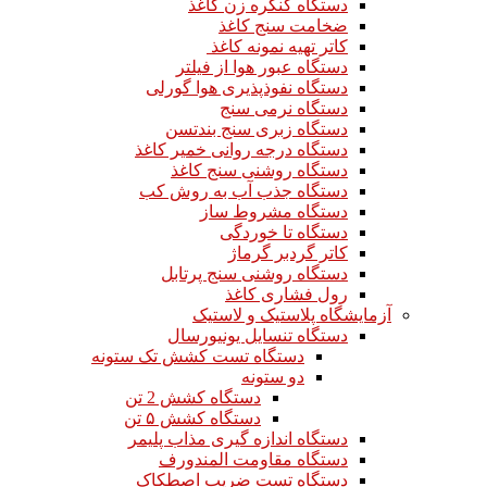
دستگاه کنگره زن کاغذ
ضخامت سنج کاغذ
کاتر تهیه نمونه کاغذ
دستگاه عبور هوا از فیلتر
دستگاه نفوذپذیری هوا گورلی
دستگاه نرمی سنج
دستگاه زبری سنج بندتسن
دستگاه درجه روانی خمیر کاغذ
دستگاه روشنی سنج کاغذ
دستگاه جذب آب به روش کب
دستگاه مشروط ساز
دستگاه تا خوردگی
کاتر گردبر گرماژ
دستگاه روشنی سنج پرتابل
رول فشاری کاغذ
آزمایشگاه پلاستیک و لاستیک
دستگاه تنسایل یونیورسال
دستگاه تست کشش تک ستونه
دو ستونه
دستگاه کشش 2 تن
دستگاه کشش ۵ تن
دستگاه اندازه گیری مذاب پلیمر
دستگاه مقاومت المندورف
دستگاه تست ضریب اصطکاک