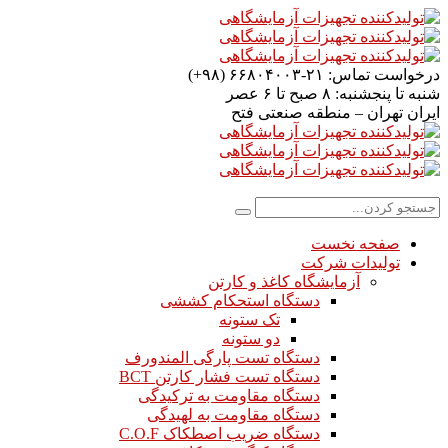
درخواست تماس:
۲۱-۶۶۸۰۴۰۰۳ (۹۸+)
شنبه تا پنجشنبه:
۸ صبح تا ۶ عصر
ایران
تهران – منطقه صنعتی فتح
صفحه نخست
تولیدات شرکت
آزمایشگاه کاغذ و کارتن
دستگاه استحکام کششی
تک ستونه
دو ستونه
دستگاه تست پارگی المندورف
دستگاه تست فشار کارتن BCT
دستگاه مقاومت به ترکیدگی
دستگاه مقاومت به لهیدگی
دستگاه ضریب اصطکاک C.O.F