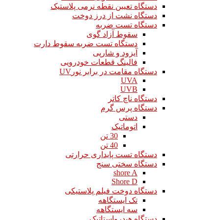
دستگاه تعیین نقطه نرمی پلاستیک
دستگاه نشت از درز دوخت
دستگاه تست ضربه
سقوط آزاد گوی
دستگاه تست ضربه سقوط دارت
آیزود و شارپی
فالینگ قطعات خودرویی
دستگاه مقامت در برابر نورUV
UVA
UVB
دستگاه ناچ کاتر
دستگاه پرس گرم
دستی
اتوماتیک
30 تن
40 تن
دستگاه تست پایداری حرارتی
دستگاه سختی سنج
shore A
Shore D
دستگاه دوخت فیلم پلاستیکی
تک ایستگاهه
سه ایستگاهه
دستگاه هیدرواستاتیک