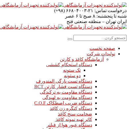
درخواست تماس:
۲۱-۶۶۸۰۴۰۰۳ (۹۸+)
شنبه تا پنجشنبه:
۸ صبح تا ۶ عصر
ایران
تهران – منطقه صنعتی فتح
صفحه نخست
تولیدات شرکت
آزمایشگاه کاغذ و کارتن
دستگاه استحکام کششی
تک ستونه
دو ستونه
دستگاه تست پارگی المندورف
دستگاه تست فشار کارتن BCT
دستگاه مقاومت به ترکیدگی
دستگاه مقاومت به لهیدگی
دستگاه ضریب اصطکاک C.O.F
دستگاه کنگره زن کاغذ
ضخامت سنج کاغذ
کاتر تهیه نمونه کاغذ
دستگاه عبور هوا از فیلتر