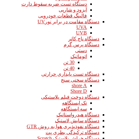
دستگاه تست ضربه سقوط دارت
آیزود و شارپی
فالینگ قطعات خودرویی
دستگاه مقامت در برابر نورUV
UVA
UVB
دستگاه ناچ کاتر
دستگاه پرس گرم
دستی
اتوماتیک
30 تن
40 تن
دستگاه تست پایداری حرارتی
دستگاه سختی سنج
shore A
Shore D
دستگاه دوخت فیلم پلاستیکی
تک ایستگاهه
سه ایستگاهه
دستگاه هیدرواستاتیک
دستگاه سایش لاستیک
دستگاه نفوذپذیری هوا به روش GTR
دستگاه ترکیدگی بطری پت
دستگاه خراش پلاستیک Scratch