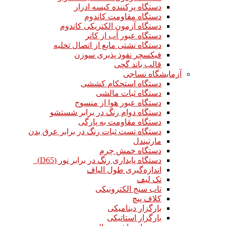
دستگاه پرکننده کیسه ادرار
دستگاه مقاومت کاندوم
دستگاه آزمون الکتریکی کاندوم
دستگاه عبور آب از کاتر
دستگاه نشتی مایع از اتصال تخلیه
فیکسچر نفوذ پذیری سوزن
قالب باند گچی
آزمایشگاه نساجی
دستگاه استحکام کششی
دستگاه ثبات مالشی
دستگاه عبور هوا از منسوج
دستگاه دوام رنگ در برابر شستشو
دستگاه مقاومت به پارگی
دستگاه تست ثبات رنگ در برابر عرق بدن
مارتیندل
دستگاه خمش چرم
دستگاه پایداری رنگ در برابر نور (D65)
اندازه‌گیری طول الیاف
تک لیف
تاب سنج الکترونیکی
کلاف پیچ
بارگزار دینامیکی
بارگزار استاتیکی