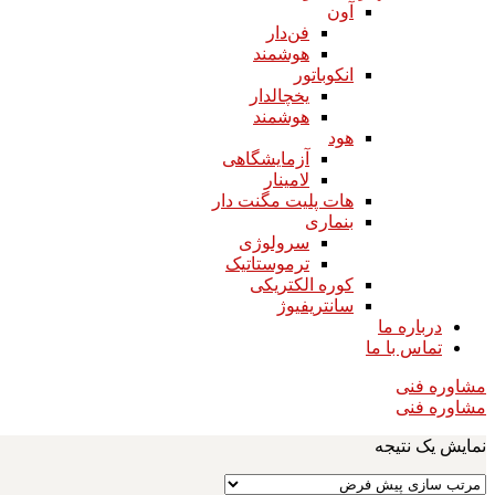
آون
فن‌دار
هوشمند
انکوباتور
یخچالدار
هوشمند
هود
آزمایشگاهی
لامینار​​​​​​​
هات پلیت مگنت دار​​​​​​​
بنماری
سرولوژی
ترموستاتیک
کوره الکتریکی
سانتریفیوژ
درباره ما
تماس با ما
مشاوره فنی
مشاوره فنی
نمایش یک نتیجه