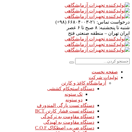
درخواست تماس:
۲۱-۶۶۸۰۴۰۰۳ (۹۸+)
شنبه تا پنجشنبه:
۸ صبح تا ۶ عصر
ایران
تهران – منطقه صنعتی فتح
صفحه نخست
تولیدات شرکت
آزمایشگاه کاغذ و کارتن
دستگاه استحکام کششی
تک ستونه
دو ستونه
دستگاه تست پارگی المندورف
دستگاه تست فشار کارتن BCT
دستگاه مقاومت به ترکیدگی
دستگاه مقاومت به لهیدگی
دستگاه ضریب اصطکاک C.O.F