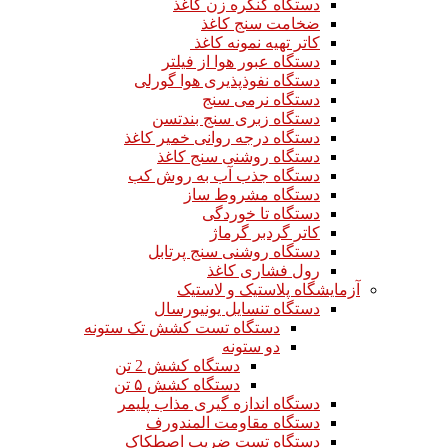
دستگاه کنگره زن کاغذ
ضخامت سنج کاغذ
کاتر تهیه نمونه کاغذ
دستگاه عبور هوا از فیلتر
دستگاه نفوذپذیری هوا گورلی
دستگاه نرمی سنج
دستگاه زبری سنج بندتسن
دستگاه درجه روانی خمیر کاغذ
دستگاه روشنی سنج کاغذ
دستگاه جذب آب به روش کب
دستگاه مشروط ساز
دستگاه تا خوردگی
کاتر گردبر گرماژ
دستگاه روشنی سنج پرتابل
رول فشاری کاغذ
آزمایشگاه پلاستیک و لاستیک
دستگاه تنسایل یونیورسال
دستگاه تست کشش تک ستونه
دو ستونه
دستگاه کشش 2 تن
دستگاه کشش ۵ تن
دستگاه اندازه گیری مذاب پلیمر
دستگاه مقاومت المندورف
دستگاه تست ضریب اصطکاک