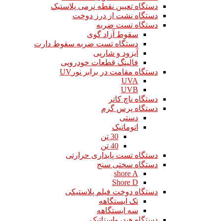
دستگاه تعیین نقطه نرمی پلاستیک
دستگاه نشت از درز دوخت
دستگاه تست ضربه
سقوط آزاد گوی
دستگاه تست ضربه سقوط دارت
آیزود و شارپی
فالینگ قطعات خودرویی
دستگاه مقامت در برابر نورUV
UVA
UVB
دستگاه ناچ کاتر
دستگاه پرس گرم
دستی
اتوماتیک
30 تن
40 تن
دستگاه تست پایداری حرارتی
دستگاه سختی سنج
shore A
Shore D
دستگاه دوخت فیلم پلاستیکی
تک ایستگاهه
سه ایستگاهه
دستگاه هیدرواستاتیک