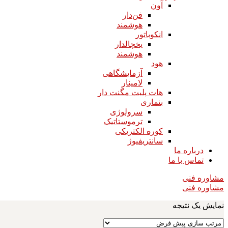
آون
فن‌دار
هوشمند
انکوباتور
یخچالدار
هوشمند
هود
آزمایشگاهی
لامینار​​​​​​​
هات پلیت مگنت دار​​​​​​​
بنماری
سرولوژی
ترموستاتیک
کوره الکتریکی
سانتریفیوژ
درباره ما
تماس با ما
مشاوره فنی
مشاوره فنی
نمایش یک نتیجه