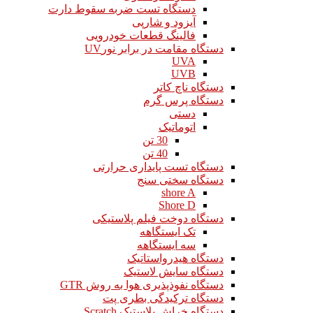
دستگاه تست ضربه سقوط دارت
آیزود و شارپی
فالینگ قطعات خودرویی
دستگاه مقامت در برابر نورUV
UVA
UVB
دستگاه ناچ کاتر
دستگاه پرس گرم
دستی
اتوماتیک
30 تن
40 تن
دستگاه تست پایداری حرارتی
دستگاه سختی سنج
shore A
Shore D
دستگاه دوخت فیلم پلاستیکی
تک ایستگاهه
سه ایستگاهه
دستگاه هیدرواستاتیک
دستگاه سایش لاستیک
دستگاه نفوذپذیری هوا به روش GTR
دستگاه ترکیدگی بطری پت
دستگاه خراش پلاستیک Scratch