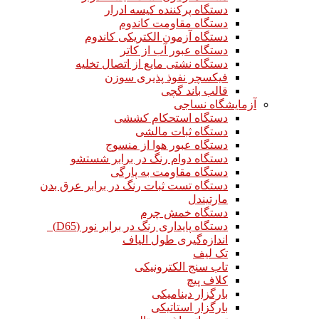
دستگاه پرکننده کیسه ادرار
دستگاه مقاومت کاندوم
دستگاه آزمون الکتریکی کاندوم
دستگاه عبور آب از کاتر
دستگاه نشتی مایع از اتصال تخلیه
فیکسچر نفوذ پذیری سوزن
قالب باند گچی
آزمایشگاه نساجی
دستگاه استحکام کششی
دستگاه ثبات مالشی
دستگاه عبور هوا از منسوج
دستگاه دوام رنگ در برابر شستشو
دستگاه مقاومت به پارگی
دستگاه تست ثبات رنگ در برابر عرق بدن
مارتیندل
دستگاه خمش چرم
دستگاه پایداری رنگ در برابر نور (D65)
اندازه‌گیری طول الیاف
تک لیف
تاب سنج الکترونیکی
کلاف پیچ
بارگزار دینامیکی
بارگزار استاتیکی