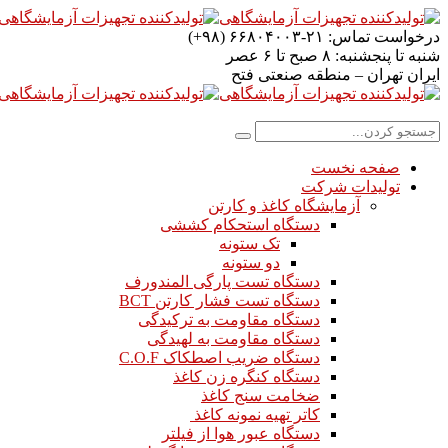
درخواست تماس:
۲۱-۶۶۸۰۴۰۰۳ (۹۸+)
شنبه تا پنجشنبه:
۸ صبح تا ۶ عصر
ایران
تهران – منطقه صنعتی فتح
صفحه نخست
تولیدات شرکت
آزمایشگاه کاغذ و کارتن
دستگاه استحکام کششی
تک ستونه
دو ستونه
دستگاه تست پارگی المندورف
دستگاه تست فشار کارتن BCT
دستگاه مقاومت به ترکیدگی
دستگاه مقاومت به لهیدگی
دستگاه ضریب اصطکاک C.O.F
دستگاه کنگره زن کاغذ
ضخامت سنج کاغذ
کاتر تهیه نمونه کاغذ
دستگاه عبور هوا از فیلتر