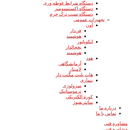
دستگاه شرایط غوطه وری
دستگاه اکستنسومتر
دستگاه تست ترک چرم
تجهیزات عمومی
آون
فن‌دار
هوشمند
انکوباتور
یخچالدار
هوشمند
هود
آزمایشگاهی
لامینار​​​​​​​
هات پلیت مگنت دار​​​​​​​
بنماری
سرولوژی
ترموستاتیک
کوره الکتریکی
سانتریفیوژ
درباره ما
تماس با ما
مشاوره فنی
مشاوره فنی