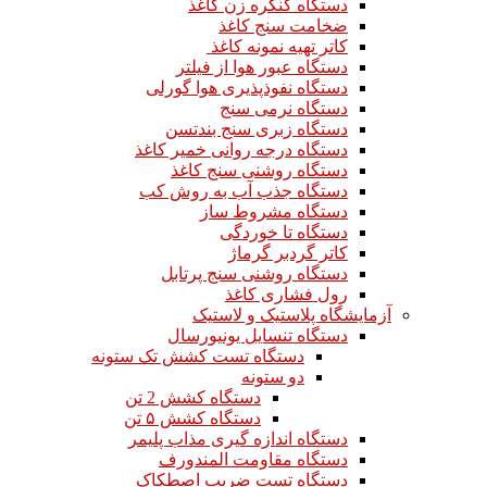
دستگاه کنگره زن کاغذ
ضخامت سنج کاغذ
کاتر تهیه نمونه کاغذ
دستگاه عبور هوا از فیلتر
دستگاه نفوذپذیری هوا گورلی
دستگاه نرمی سنج
دستگاه زبری سنج بندتسن
دستگاه درجه روانی خمیر کاغذ
دستگاه روشنی سنج کاغذ
دستگاه جذب آب به روش کب
دستگاه مشروط ساز
دستگاه تا خوردگی
کاتر گردبر گرماژ
دستگاه روشنی سنج پرتابل
رول فشاری کاغذ
آزمایشگاه پلاستیک و لاستیک
دستگاه تنسایل یونیورسال
دستگاه تست کشش تک ستونه
دو ستونه
دستگاه کشش 2 تن
دستگاه کشش ۵ تن
دستگاه اندازه گیری مذاب پلیمر
دستگاه مقاومت المندورف
دستگاه تست ضریب اصطکاک