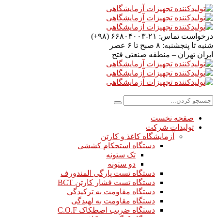
درخواست تماس:
۲۱-۶۶۸۰۴۰۰۳ (۹۸+)
شنبه تا پنجشنبه:
۸ صبح تا ۶ عصر
ایران
تهران – منطقه صنعتی فتح
صفحه نخست
تولیدات شرکت
آزمایشگاه کاغذ و کارتن
دستگاه استحکام کششی
تک ستونه
دو ستونه
دستگاه تست پارگی المندورف
دستگاه تست فشار کارتن BCT
دستگاه مقاومت به ترکیدگی
دستگاه مقاومت به لهیدگی
دستگاه ضریب اصطکاک C.O.F