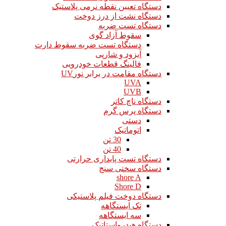
دستگاه تعیین نقطه نرمی پلاستیک
دستگاه نشت از درز دوخت
دستگاه تست ضربه
سقوط آزاد گوی
دستگاه تست ضربه سقوط دارت
آیزود و شارپی
فالینگ قطعات خودرویی
دستگاه مقامت در برابر نورUV
UVA
UVB
دستگاه ناچ کاتر
دستگاه پرس گرم
دستی
اتوماتیک
30 تن
40 تن
دستگاه تست پایداری حرارتی
دستگاه سختی سنج
shore A
Shore D
دستگاه دوخت فیلم پلاستیکی
تک ایستگاهه
سه ایستگاهه
دستگاه هیدرواستاتیک