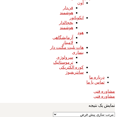
آون
فن‌دار
هوشمند
انکوباتور
یخچالدار
هوشمند
هود
آزمایشگاهی
لامینار​​​​​​​
هات پلیت مگنت دار​​​​​​​
بنماری
سرولوژی
ترموستاتیک
کوره الکتریکی
سانتریفیوژ
درباره ما
تماس با ما
مشاوره فنی
مشاوره فنی
نمایش یک نتیجه