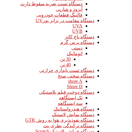
دستگاه تست ضربه سقوط دارت
آیزود و شارپی
فالینگ قطعات خودرویی
دستگاه مقامت در برابر نورUV
UVA
UVB
دستگاه ناچ کاتر
دستگاه پرس گرم
دستی
اتوماتیک
30 تن
40 تن
دستگاه تست پایداری حرارتی
دستگاه سختی سنج
shore A
Shore D
دستگاه دوخت فیلم پلاستیکی
تک ایستگاهه
سه ایستگاهه
دستگاه هیدرواستاتیک
دستگاه سایش لاستیک
دستگاه نفوذپذیری هوا به روش GTR
دستگاه ترکیدگی بطری پت
دستگاه خراش پلاستیک Scratch