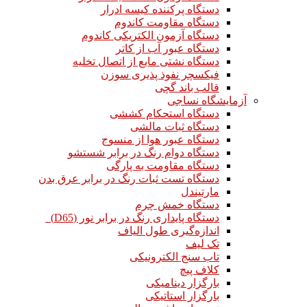
دستگاه پرکننده کیسه ادرار
دستگاه مقاومت کاندوم
دستگاه آزمون الکتریکی کاندوم
دستگاه عبور آب از کاتر
دستگاه نشتی مایع از اتصال تخلیه
فیکسچر نفوذ پذیری سوزن
قالب باند گچی
آزمایشگاه نساجی
دستگاه استحکام کششی
دستگاه ثبات مالشی
دستگاه عبور هوا از منسوج
دستگاه دوام رنگ در برابر شستشو
دستگاه مقاومت به پارگی
دستگاه تست ثبات رنگ در برابر عرق بدن
مارتیندل
دستگاه خمش چرم
دستگاه پایداری رنگ در برابر نور (D65)
اندازه‌گیری طول الیاف
تک لیف
تاب سنج الکترونیکی
کلاف پیچ
بارگزار دینامیکی
بارگزار استاتیکی