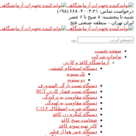
درخواست تماس:
۲۱-۶۶۸۰۴۰۰۳ (۹۸+)
شنبه تا پنجشنبه:
۸ صبح تا ۶ عصر
ایران
تهران – منطقه صنعتی فتح
صفحه نخست
تولیدات شرکت
آزمایشگاه کاغذ و کارتن
دستگاه استحکام کششی
تک ستونه
دو ستونه
دستگاه تست پارگی المندورف
دستگاه تست فشار کارتن BCT
دستگاه مقاومت به ترکیدگی
دستگاه مقاومت به لهیدگی
دستگاه ضریب اصطکاک C.O.F
دستگاه کنگره زن کاغذ
ضخامت سنج کاغذ
کاتر تهیه نمونه کاغذ
دستگاه عبور هوا از فیلتر